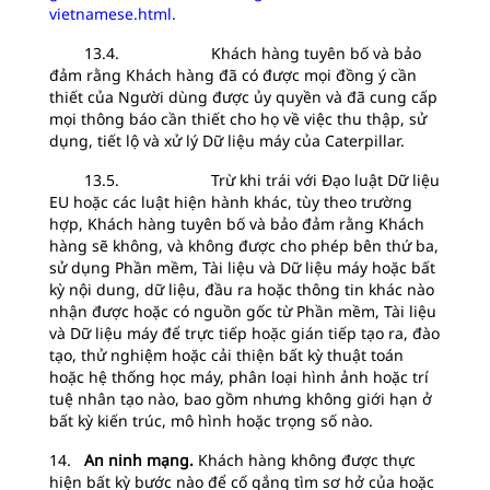
vietnamese.html.
13.4. Khách hàng tuyên bố và bảo
đảm rằng Khách hàng đã có được mọi đồng ý cần
thiết của Người dùng được ủy quyền và đã cung cấp
mọi thông báo cần thiết cho họ về việc thu thập, sử
dụng, tiết lộ và xử lý Dữ liệu máy của Caterpillar.
13.5. Trừ khi trái với Đạo luật Dữ liệu
EU hoặc các luật hiện hành khác, tùy theo trường
hợp, Khách hàng tuyên bố và bảo đảm rằng Khách
hàng sẽ không, và không được cho phép bên thứ ba,
sử dụng Phần mềm, Tài liệu và Dữ liệu máy hoặc bất
kỳ nội dung, dữ liệu, đầu ra hoặc thông tin khác nào
nhận được hoặc có nguồn gốc từ Phần mềm, Tài liệu
và Dữ liệu máy để trực tiếp hoặc gián tiếp tạo ra, đào
tạo, thử nghiệm hoặc cải thiện bất kỳ thuật toán
hoặc hệ thống học máy, phân loại hình ảnh hoặc trí
tuệ nhân tạo nào, bao gồm nhưng không giới hạn ở
bất kỳ kiến trúc, mô hình hoặc trọng số nào.
14.
An ninh mạng.
Khách hàng không được thực
hiện bất kỳ bước nào để cố gắng tìm sơ hở của hoặc