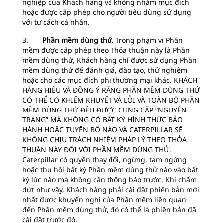
nghiệp của Khách hàng và không nhằm mục đích
hoặc được cấp phép cho người tiêu dùng sử dụng
với tư cách cá nhân.
3.
Phần mềm dùng thử.
Trong phạm vi Phần
mềm được cấp phép theo Thỏa thuận này là Phần
mềm dùng thử, Khách hàng chỉ được sử dụng Phần
mềm dùng thử để đánh giá, đào tạo, thử nghiệm
hoặc cho các mục đích phi thương mại khác. KHÁCH
HÀNG HIỂU VÀ ĐỒNG Ý RẰNG PHẦN MỀM DÙNG THỬ
CÓ THỂ CÓ KHIẾM KHUYẾT VÀ LỖI VÀ TOÀN BỘ PHẦN
MỀM DÙNG THỬ ĐỀU ĐƯỢC CUNG CẤP “NGUYÊN
TRẠNG” MÀ KHÔNG CÓ BẤT KỲ HÌNH THỨC BẢO
HÀNH HOẶC TUYÊN BỐ NÀO VÀ CATERPILLAR SẼ
KHÔNG CHỊU TRÁCH NHIỆM PHÁP LÝ THEO THỎA
THUẬN NÀY ĐỐI VỚI PHẦN MỀM DÙNG THỬ.
Caterpillar có quyền thay đổi, ngừng, tạm ngừng
hoặc thu hồi bất kỳ Phần mềm dùng thử nào vào bất
kỳ lúc nào mà không cần thông báo trước. Khi chấm
dứt như vậy, Khách hàng phải cài đặt phiên bản mới
nhất được khuyến nghị của Phần mềm liên quan
đến Phần mềm dùng thử, đó có thể là phiên bản đã
cài đặt trước đó.