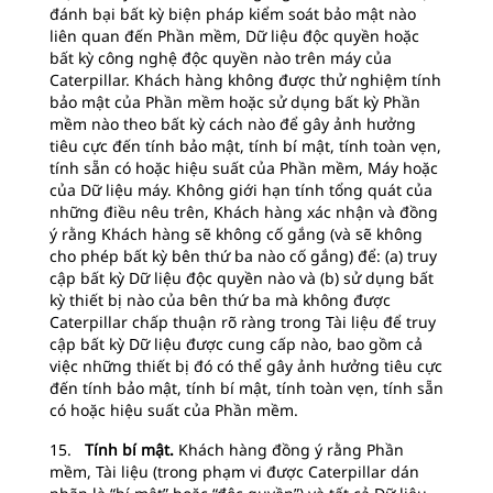
đánh bại bất kỳ biện pháp kiểm soát bảo mật nào
liên quan đến Phần mềm, Dữ liệu độc quyền hoặc
bất kỳ công nghệ độc quyền nào trên máy của
Caterpillar. Khách hàng không được thử nghiệm tính
bảo mật của Phần mềm hoặc sử dụng bất kỳ Phần
mềm nào theo bất kỳ cách nào để gây ảnh hưởng
tiêu cực đến tính bảo mật, tính bí mật, tính toàn vẹn,
tính sẵn có hoặc hiệu suất của Phần mềm, Máy hoặc
của Dữ liệu máy. Không giới hạn tính tổng quát của
những điều nêu trên, Khách hàng xác nhận và đồng
ý rằng Khách hàng sẽ không cố gắng (và sẽ không
cho phép bất kỳ bên thứ ba nào cố gắng) để: (a) truy
cập bất kỳ Dữ liệu độc quyền nào và (b) sử dụng bất
kỳ thiết bị nào của bên thứ ba mà không được
Caterpillar chấp thuận rõ ràng trong Tài liệu để truy
cập bất kỳ Dữ liệu được cung cấp nào, bao gồm cả
việc những thiết bị đó có thể gây ảnh hưởng tiêu cực
đến tính bảo mật, tính bí mật, tính toàn vẹn, tính sẵn
có hoặc hiệu suất của Phần mềm.
15.
Tính bí mật.
Khách hàng đồng ý rằng Phần
mềm, Tài liệu (trong phạm vi được Caterpillar dán