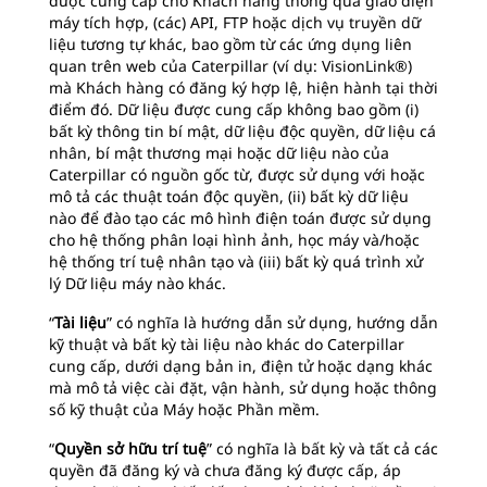
được cung cấp cho Khách hàng thông qua giao diện
máy tích hợp, (các) API, FTP hoặc dịch vụ truyền dữ
liệu tương tự khác, bao gồm từ các ứng dụng liên
quan trên web của Caterpillar (ví dụ: VisionLink®)
mà Khách hàng có đăng ký hợp lệ, hiện hành tại thời
điểm đó. Dữ liệu được cung cấp không bao gồm (i)
bất kỳ thông tin bí mật, dữ liệu độc quyền, dữ liệu cá
nhân, bí mật thương mại hoặc dữ liệu nào của
Caterpillar có nguồn gốc từ, được sử dụng với hoặc
mô tả các thuật toán độc quyền, (ii) bất kỳ dữ liệu
nào để đào tạo các mô hình điện toán được sử dụng
cho hệ thống phân loại hình ảnh, học máy và/hoặc
hệ thống trí tuệ nhân tạo và (iii) bất kỳ quá trình xử
lý Dữ liệu máy nào khác.
“
Tài liệu
” có nghĩa là hướng dẫn sử dụng, hướng dẫn
kỹ thuật và bất kỳ tài liệu nào khác do Caterpillar
cung cấp, dưới dạng bản in, điện tử hoặc dạng khác
mà mô tả việc cài đặt, vận hành, sử dụng hoặc thông
số kỹ thuật của Máy hoặc Phần mềm.
“
Quyền sở hữu trí tuệ
” có nghĩa là bất kỳ và tất cả các
quyền đã đăng ký và chưa đăng ký được cấp, áp