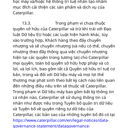
học máy và/hoặc hệ thống trí tuệ nhân tạo nhằm
mục đích cải thiện các sản phẩm và dịch vụ của
Caterpillar.
13.3. Trong phạm vi chưa thuộc
quyền sở hữu của Caterpillar và trừ khi trái với Đạo
luật Dữ liệu EU hoặc các Luật hiện hành khác, tùy
vào trường hợp, Khách hàng theo đây chuyển
nhượng và sẽ chuyển nhượng (và nếu có thể, chuyển
nhượng theo đây thông qua việc chuyển nhượng
hiện tại các quyền trong tương lai) cho Caterpillar
mọi quyền, toàn bộ quyền sở hữu hợp pháp và có
lợi, và lợi ích, bao gồm tất cả Quyền sở hữu trí tuệ cơ
bản, trong và đối với Dữ liệu máy và mọi lợi thế
thương mại phát sinh theo bất kỳ cách nào liên quan
đến những điều nêu trên sẽ thuộc về Caterpillar.
Trong phạm vi Dữ liệu máy bao gồm bất kỳ thông tin
cá nhân nào, Caterpillar sẽ sử dụng thông tin cá
nhân như được nêu trong Tuyên bố quản trị dữ liệu
và Tuyên bố về quyền riêng tư dữ liệu của
Caterpillar, các bản sao của những tuyên bố đó có tại
https://www.caterpillar.com/en/legal-notices/data-
governance-statement/datagovernance-