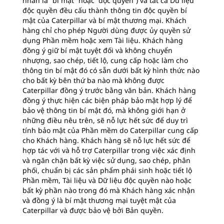
nhãn là “bí mật” hoặc “độc quyền”) và tất cả Dữ liệu
độc quyền đều cấu thành thông tin độc quyền bí
mật của Caterpillar và bí mật thương mại. Khách
hàng chỉ cho phép Người dùng được ủy quyền sử
dụng Phần mềm hoặc xem Tài liệu. Khách hàng
đồng ý giữ bí mật tuyệt đối và không chuyển
nhượng, sao chép, tiết lộ, cung cấp hoặc làm cho
thông tin bí mật đó có sẵn dưới bất kỳ hình thức nào
cho bất kỳ bên thứ ba nào mà không được
Caterpillar đồng ý trước bằng văn bản. Khách hàng
đồng ý thực hiện các biện pháp bảo mật hợp lý để
bảo vệ thông tin bí mật đó, mà không giới hạn ở
những điều nêu trên, sẽ nỗ lực hết sức để duy trì
tính bảo mật của Phần mềm do Caterpillar cung cấp
cho Khách hàng. Khách hàng sẽ nỗ lực hết sức để
hợp tác với và hỗ trợ Caterpillar trong việc xác định
và ngăn chặn bất kỳ việc sử dụng, sao chép, phân
phối, chuẩn bị các sản phẩm phái sinh hoặc tiết lộ
Phần mềm, Tài liệu và Dữ liệu độc quyền nào hoặc
bất kỳ phần nào trong đó mà Khách hàng xác nhận
và đồng ý là bí mật thương mại tuyệt mật của
Caterpillar và được bảo vệ bởi Bản quyền.