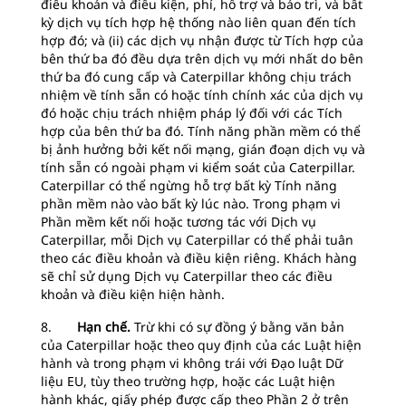
điều khoản và điều kiện, phí, hỗ trợ và bảo trì, và bất
kỳ dịch vụ tích hợp hệ thống nào liên quan đến tích
hợp đó; và (ii) các dịch vụ nhận được từ Tích hợp của
bên thứ ba đó đều dựa trên dịch vụ mới nhất do bên
thứ ba đó cung cấp và Caterpillar không chịu trách
nhiệm về tính sẵn có hoặc tính chính xác của dịch vụ
đó hoặc chịu trách nhiệm pháp lý đối với các Tích
hợp của bên thứ ba đó. Tính năng phần mềm có thể
bị ảnh hưởng bởi kết nối mạng, gián đoạn dịch vụ và
tính sẵn có ngoài phạm vi kiểm soát của Caterpillar.
Caterpillar có thể ngừng hỗ trợ bất kỳ Tính năng
phần mềm nào vào bất kỳ lúc nào. Trong phạm vi
Phần mềm kết nối hoặc tương tác với Dịch vụ
Caterpillar, mỗi Dịch vụ Caterpillar có thể phải tuân
theo các điều khoản và điều kiện riêng. Khách hàng
sẽ chỉ sử dụng Dịch vụ Caterpillar theo các điều
khoản và điều kiện hiện hành.
8.
Hạn chế.
Trừ khi có sự đồng ý bằng văn bản
của Caterpillar hoặc theo quy định của các Luật hiện
hành và trong phạm vi không trái với Đạo luật Dữ
liệu EU, tùy theo trường hợp, hoặc các Luật hiện
hành khác, giấy phép được cấp theo Phần 2 ở trên