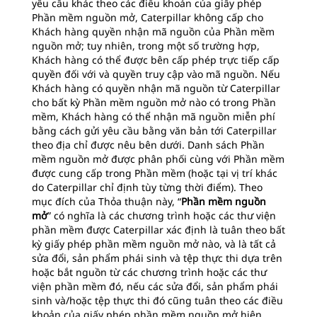
yêu cầu khác theo các điều khoản của giấy phép
Phần mềm nguồn mở, Caterpillar không cấp cho
Khách hàng quyền nhận mã nguồn của Phần mềm
nguồn mở; tuy nhiên, trong một số trường hợp,
Khách hàng có thể được bên cấp phép trực tiếp cấp
quyền đối với và quyền truy cập vào mã nguồn. Nếu
Khách hàng có quyền nhận mã nguồn từ Caterpillar
cho bất kỳ Phần mềm nguồn mở nào có trong Phần
mềm, Khách hàng có thể nhận mã nguồn miễn phí
bằng cách gửi yêu cầu bằng văn bản tới Caterpillar
theo địa chỉ được nêu bên dưới. Danh sách Phần
mềm nguồn mở được phân phối cùng với Phần mềm
được cung cấp trong Phần mềm (hoặc tại vị trí khác
do Caterpillar chỉ định tùy từng thời điểm). Theo
mục đích của Thỏa thuận này, “
Phần mềm nguồn
mở
” có nghĩa là các chương trình hoặc các thư viện
phần mềm được Caterpillar xác định là tuân theo bất
kỳ giấy phép phần mềm nguồn mở nào, và là tất cả
sửa đổi, sản phẩm phái sinh và tệp thực thi dựa trên
hoặc bắt nguồn từ các chương trình hoặc các thư
viện phần mềm đó, nếu các sửa đổi, sản phẩm phái
sinh và/hoặc tệp thực thi đó cũng tuân theo các điều
khoản của giấy phép phần mềm nguồn mở hiện