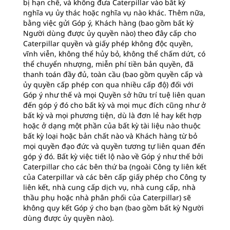
bị hạn chế, và không đưa Caterpillar vào bất kỳ
nghĩa vụ ủy thác hoặc nghĩa vụ nào khác. Thêm nữa,
bằng việc gửi Góp ý, Khách hàng (bao gồm bất kỳ
Người dùng được ủy quyền nào) theo đây cấp cho
Caterpillar quyền và giấy phép không độc quyền,
vĩnh viễn, không thể hủy bỏ, không thể chấm dứt, có
thể chuyển nhượng, miễn phí tiền bản quyền, đã
thanh toán đầy đủ, toàn cầu (bao gồm quyền cấp và
ủy quyền cấp phép con qua nhiều cấp độ) đối với
Góp ý như thế và mọi Quyền sở hữu trí tuệ liên quan
đến góp ý đó cho bất kỳ và mọi mục đích cũng như ở
bất kỳ và mọi phương tiện, dù là đơn lẻ hay kết hợp
hoặc ở dạng một phần của bất kỳ tài liệu nào thuộc
bất kỳ loại hoặc bản chất nào và Khách hàng từ bỏ
mọi quyền đạo đức và quyền tương tự liên quan đến
góp ý đó. Bất kỳ việc tiết lộ nào về Góp ý như thế bởi
Caterpillar cho các bên thứ ba (ngoài Công ty liên kết
của Caterpillar và các bên cấp giấy phép cho Công ty
liên kết, nhà cung cấp dịch vụ, nhà cung cấp, nhà
thầu phụ hoặc nhà phân phối của Caterpillar) sẽ
không quy kết Góp ý cho bạn (bao gồm bất kỳ Người
dùng được ủy quyền nào).