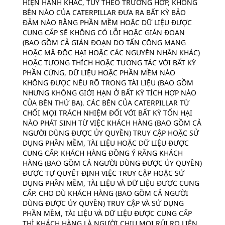
HIỆN HÀNH KHÁC, TÙY THEO TRƯỜNG HỢP, KHÔNG
BÊN NÀO CỦA CATERPILLAR ĐƯA RA BẤT KỲ BẢO
ĐẢM NÀO RẰNG PHẦN MỀM HOẶC DỮ LIỆU ĐƯỢC
CUNG CẤP SẼ KHÔNG CÓ LỖI HOẶC GIÁN ĐOẠN
(BAO GỒM CẢ GIÁN ĐOẠN DO TẤN CÔNG MẠNG
HOẶC MÃ ĐỘC HẠI HOẶC CÁC NGUYÊN NHÂN KHÁC)
HOẶC TƯƠNG THÍCH HOẶC TƯƠNG TÁC VỚI BẤT KỲ
PHẦN CỨNG, DỮ LIỆU HOẶC PHẦN MỀM NÀO
KHÔNG ĐƯỢC NÊU RÕ TRONG TÀI LIỆU (BAO GỒM
NHƯNG KHÔNG GIỚI HẠN Ở BẤT KỲ TÍCH HỢP NÀO
CỦA BÊN THỨ BA). CÁC BÊN CỦA CATERPILLAR TỪ
CHỐI MỌI TRÁCH NHIỆM ĐỐI VỚI BẤT KỲ TỔN HẠI
NÀO PHÁT SINH TỪ VIỆC KHÁCH HÀNG (BAO GỒM CẢ
NGƯỜI DÙNG ĐƯỢC ỦY QUYỀN) TRUY CẬP HOẶC SỬ
DỤNG PHẦN MỀM, TÀI LIỆU HOẶC DỮ LIỆU ĐƯỢC
CUNG CẤP. KHÁCH HÀNG ĐỒNG Ý RẰNG KHÁCH
HÀNG (BAO GỒM CẢ NGƯỜI DÙNG ĐƯỢC ỦY QUYỀN)
ĐƯỢC TỰ QUYẾT ĐỊNH VIỆC TRUY CẬP HOẶC SỬ
DỤNG PHẦN MỀM, TÀI LIỆU VÀ DỮ LIỆU ĐƯỢC CUNG
CẤP. CHO DÙ KHÁCH HÀNG (BAO GỒM CẢ NGƯỜI
DÙNG ĐƯỢC ỦY QUYỀN) TRUY CẬP VÀ SỬ DỤNG
PHẦN MỀM, TÀI LIỆU VÀ DỮ LIỆU ĐƯỢC CUNG CẤP
THÌ KHÁCH HÀNG LÀ NGƯỜI CHỊU MỌI RỦI RO LIÊN