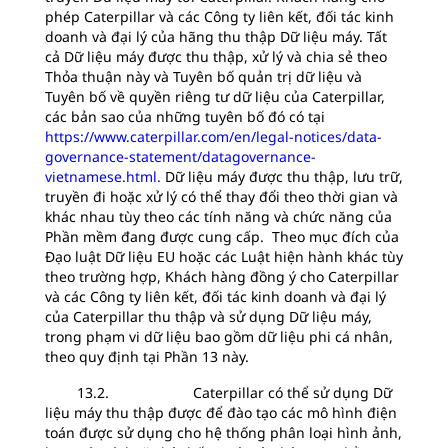
phép Caterpillar và các Công ty liên kết, đối tác kinh
doanh và đại lý của hãng thu thập Dữ liệu máy. Tất
cả Dữ liệu máy được thu thập, xử lý và chia sẻ theo
Thỏa thuận này và Tuyên bố quản trị dữ liệu và
Tuyên bố về quyền riêng tư dữ liệu của Caterpillar,
các bản sao của những tuyên bố đó có tại
https://www.caterpillar.com/en/legal-notices/data-
governance-statement/datagovernance-
vietnamese.html.
Dữ liệu máy được thu thập, lưu trữ,
truyền đi hoặc xử lý có thể thay đổi theo thời gian và
khác nhau tùy theo các tính năng và chức năng của
Phần mềm đang được cung cấp. Theo mục đích của
Đạo luật Dữ liệu EU hoặc các Luật hiện hành khác tùy
theo trường hợp, Khách hàng đồng ý cho Caterpillar
và các Công ty liên kết, đối tác kinh doanh và đại lý
của Caterpillar thu thập và sử dụng Dữ liệu máy,
trong phạm vi dữ liệu bao gồm dữ liệu phi cá nhân,
theo quy định tại Phần 13 này.
13.2. Caterpillar có thể sử dụng Dữ
liệu máy thu thập được để đào tạo các mô hình điện
toán được sử dụng cho hệ thống phân loại hình ảnh,