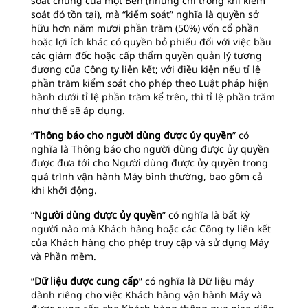
soát chung của một Bên (nhưng chỉ trong khi kiểm
soát đó tồn tại), mà “kiểm soát” nghĩa là quyền sở
hữu hơn năm mươi phần trăm (50%) vốn cổ phần
hoặc lợi ích khác có quyền bỏ phiếu đối với việc bầu
các giám đốc hoặc cấp thẩm quyền quản lý tương
đương của Công ty liên kết; với điều kiện nếu tỉ lệ
phần trăm kiểm soát cho phép theo Luật pháp hiện
hành dưới tỉ lệ phần trăm kể trên, thì tỉ lệ phần trăm
như thế sẽ áp dụng.
“
Thông báo cho người dùng được ủy quyền
” có
nghĩa là Thông báo cho người dùng được ủy quyền
được đưa tới cho Người dùng được ủy quyền trong
quá trình vận hành Máy bình thường, bao gồm cả
khi khởi động.
“
Người dùng được ủy quyền
” có nghĩa là bất kỳ
người nào mà Khách hàng hoặc các Công ty liên kết
của Khách hàng cho phép truy cập và sử dụng Máy
và Phần mềm.
“
Dữ liệu được cung cấp
” có nghĩa là Dữ liệu máy
dành riêng cho việc Khách hàng vận hành Máy và