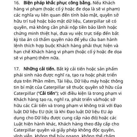
16.
Biện pháp khắc phục công bằng.
Nếu Khách
hàng vi phạm (hoặc cố ý hoặc đe dọa là sẽ vi phạm)
các nghĩa vụ liên quan đến tính bảo mật, quyền sở
hữu trí tuệ hoặc bảo mật dữ liệu, Caterpillar sẽ có
quyền, mà không cần phải nộp tiền bảo lãnh hoặc
chứng minh thiệt hại, đưa vụ việc trực tiếp đến bất
kỳ tòa án có thẩm quyền nào để yêu cầu ban hành
lệnh thích hợp buộc Khách hàng phải thực hiện và
hạn chế Khách hàng vi phạm (hoặc cố ý hoặc đe dọa
sẽ vi phạm) thêm nữa.
17.
Những cải tiến.
Bất kỳ cải tiến hoặc sản phẩm
phái sinh nào được nghĩ ra, tạo ra hoặc phát triển
dựa trên Phần mềm, Tài liệu, Dữ liệu máy hoặc thông
tin bí mật của Caterpillar sẽ thuộc quyền sở hữu của
Caterpillar (“
Cải tiến
”); với điều kiện là trong phạm vi
Khách hàng tạo ra, nghĩ ra, phát triển và/hoặc sở
hữu các Cải tiến và trong phạm vi không trái với Đạo
luật Dữ liệu EU (tức là khi Đạo luật Dữ liệu EU áp
dụng cho Dữ liệu được cung cấp nào đó) hoặc các
Luật hiện hành khác, Khách hàng theo đây cấp cho
Caterpillar quyền và giấy phép không độc quyền,
vĩnh viễn, không thể hủy ngang, không thể chấm