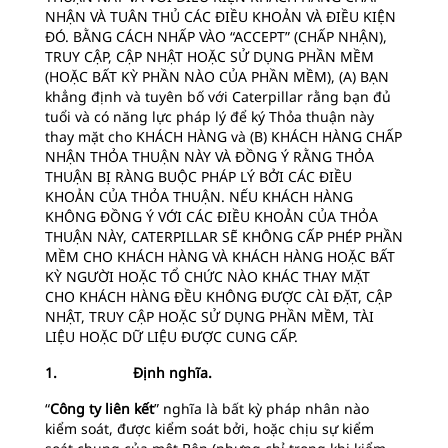
NHẬN VÀ TUÂN THỦ CÁC ĐIỀU KHOẢN VÀ ĐIỀU KIỆN
ĐÓ. BẰNG CÁCH NHẤP VÀO “ACCEPT” (CHẤP NHẬN),
TRUY CẬP, CẬP NHẬT HOẶC SỬ DỤNG PHẦN MỀM
(HOẶC BẤT KỲ PHẦN NÀO CỦA PHẦN MỀM), (A) BẠN
khẳng định và tuyên bố với Caterpillar rằng bạn đủ
tuổi và có năng lực pháp lý để ký Thỏa thuận này
thay mặt cho KHÁCH HÀNG và (B) KHÁCH HÀNG CHẤP
NHẬN THỎA THUẬN NÀY VÀ ĐỒNG Ý RẰNG THỎA
THUẬN BỊ RÀNG BUỘC PHÁP LÝ BỞI CÁC ĐIỀU
KHOẢN CỦA THỎA THUẬN. NẾU KHÁCH HÀNG
KHÔNG ĐỒNG Ý VỚI CÁC ĐIỀU KHOẢN CỦA THỎA
THUẬN NÀY, CATERPILLAR SẼ KHÔNG CẤP PHÉP PHẦN
MỀM CHO KHÁCH HÀNG VÀ KHÁCH HÀNG HOẶC BẤT
KỲ NGƯỜI HOẶC TỔ CHỨC NÀO KHÁC THAY MẶT
CHO KHÁCH HÀNG ĐỀU KHÔNG ĐƯỢC CÀI ĐẶT, CẬP
NHẬT, TRUY CẬP HOẶC SỬ DỤNG PHẦN MỀM, TÀI
LIỆU HOẶC DỮ LIỆU ĐƯỢC CUNG CẤP.
1. Định nghĩa.
“
Công ty liên kết
” nghĩa là bất kỳ pháp nhân nào
kiểm soát, được kiểm soát bởi, hoặc chịu sự kiểm