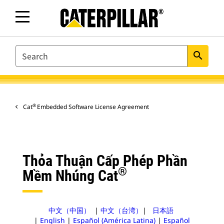
SEARCH
search
®
Cat
Embedded Software License Agreement
Thỏa Thuận Cấp Phép Phần
®
Mềm Nhúng Cat
中文（中国）
|
中文（台湾）
|
日本語
|
English
|
Español (América Latina)
|
Español