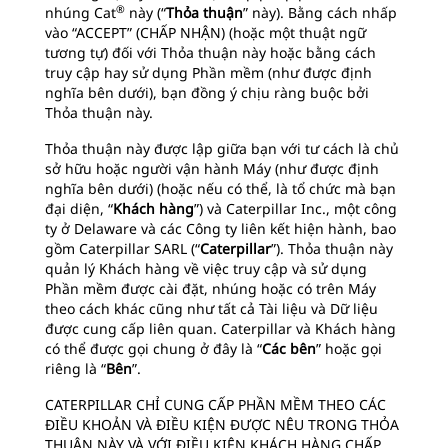
®
nhúng Cat
này (“
Thỏa thuận
” này). Bằng cách nhấp
vào “ACCEPT” (CHẤP NHẬN) (hoặc một thuật ngữ
tương tự) đối với Thỏa thuận này hoặc bằng cách
truy cập hay sử dụng Phần mềm (như được định
nghĩa bên dưới), bạn đồng ý chịu ràng buộc bởi
Thỏa thuận này.
Thỏa thuận này được lập giữa bạn với tư cách là chủ
sở hữu hoặc người vận hành Máy (như được định
nghĩa bên dưới) (hoặc nếu có thể, là tổ chức mà bạn
đại diện, “
Khách hàng
”) và Caterpillar Inc., một công
ty ở Delaware và các Công ty liên kết hiện hành, bao
gồm Caterpillar SARL (“
Caterpillar
”). Thỏa thuận này
quản lý Khách hàng về việc truy cập và sử dụng
Phần mềm được cài đặt, nhúng hoặc có trên Máy
theo cách khác cũng như tất cả Tài liệu và Dữ liệu
được cung cấp liên quan. Caterpillar và Khách hàng
có thể được gọi chung ở đây là “
Các bên
” hoặc gọi
riêng là “
Bên
”.
CATERPILLAR CHỈ CUNG CẤP PHẦN MỀM THEO CÁC
ĐIỀU KHOẢN VÀ ĐIỀU KIỆN ĐƯỢC NÊU TRONG THỎA
THUẬN NÀY VÀ VỚI ĐIỀU KIỆN KHÁCH HÀNG CHẤP