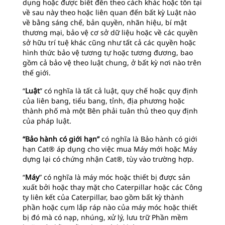
dụng hoặc được biết đến theo cách khác hoặc tồn tại
về sau này theo hoặc liên quan đến bất kỳ Luật nào
về bằng sáng chế, bản quyền, nhãn hiệu, bí mật
thương mại, bảo vệ cơ sở dữ liệu hoặc về các quyền
sở hữu trí tuệ khác cũng như tất cả các quyền hoặc
hình thức bảo vệ tương tự hoặc tương đương, bao
gồm cả bảo vệ theo luật chung, ở bất kỳ nơi nào trên
thế giới.
“
Luật
” có nghĩa là tất cả luật, quy chế hoặc quy định
của liên bang, tiểu bang, tỉnh, địa phương hoặc
thành phố mà một Bên phải tuân thủ theo quy định
của pháp luật.
“Bảo hành có giới hạn”
có nghĩa là Bảo hành có giới
hạn Cat® áp dụng cho việc mua Máy mới hoặc Máy
dựng lại có chứng nhận Cat®, tùy vào trường hợp.
“
Máy
” có nghĩa là máy móc hoặc thiết bị được sản
xuất bởi hoặc thay mặt cho Caterpillar hoặc các Công
ty liên kết của Caterpillar, bao gồm bất kỳ thành
phần hoặc cụm lắp ráp nào của máy móc hoặc thiết
bị đó mà có nạp, nhúng, xử lý, lưu trữ Phần mềm