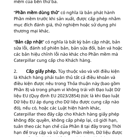
mềm của bên thứ ba.
“
Phần mềm dùng thử
” có nghĩa là bản phát hành
Phần mềm trước khi sản xuất, được cấp phép nhằm
mục đích đánh giá, thử nghiệm hoặc sử dụng phi
thương mại khác.
“
Bản cập nhật
” có nghĩa là bất kỳ bản cập nhật, bản
sửa lỗi, đánh số phiên bản, bản sửa đổi, bản vá hoặc
các bản hiệu chỉnh lỗi nào khác cho Phần mềm mà
Caterpillar cung cấp cho Khách hàng.
2.
Cấp giấy phép.
Tùy thuộc vào và với điều kiện
là Khách hàng phải tuân thủ tất cả điều khoản và
điều kiện được nêu trong Thỏa thuận này (bao gồm
Phần 8) và trong phạm vi không trái với Đạo luật Dữ
liệu EU (Quy định EU 2023/2854) (tức là khi Đạo luật
Dữ liệu EU áp dụng cho Dữ liệu được cung cấp nào
đó), nếu có, hoặc các Luật hiện hành khác,
Caterpillar theo đây cấp cho Khách hàng giấy phép
không độc quyền, không cấp phép lại, có giới hạn,
tuân theo các hạn chế của Phần 8 tại đây trong Thời
hạn để truy cập và sử dụng Phần mềm, Dữ liệu được