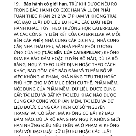
19.
Bảo hành có giới hạn.
TRỪ KHI ĐƯỢC NÊU RÕ
TRONG BẢO HÀNH CÓ GIỚI HẠN VÀ LUÔN PHẢI
TUÂN THEO PHẦN 21.2 VÀ Ở PHẠM VI KHÔNG TRÁI
VỚI ĐẠO LUẬT DỮ LIỆU EU HOẶC CÁC LUẬT HIỆN
HÀNH KHÁC, TÙY THEO TRƯỜNG HỢP, CATERPILLAR
VÀ CÁC CÔNG TY LIÊN KẾT CỦA CATERPILLAR VÀ MỖI
BÊN CẤP PHÉP, NHÀ CUNG CẤP DỊCH VỤ, NHÀ CUNG
CẤP, NHÀ THẦU PHỤ VÀ NHÀ PHÂN PHỐI TƯƠNG
ỨNG CỦA HỌ (“
CÁC BÊN CỦA CATERPILLAR
”) KHÔNG
ĐƯA RA BẢO ĐẢM HOẶC TUYÊN BỐ NÀO, DÙ LÀ RÕ
RÀNG, NGỤ Ý, THEO LUẬT ĐỊNH HOẶC THEO CÁCH
KHÁC, BAO GỒM CÁC BẢO ĐẢM VÀ TUYÊN BỐ VỀ
VIỆC KHÔNG VI PHẠM, KHẢ NĂNG TIÊU THỤ HOẶC
PHÙ HỢP CHO MỘT MỤC ĐÍCH CỤ THỂ. PHẦN MỀM,
NỘI DUNG CỦA PHẦN MỀM, DỮ LIỆU ĐƯỢC CUNG
CẤP, TÀI LIỆU VÀ BẤT KỲ TÀI LIỆU KHÁC NÀO ĐƯỢC
CUNG CẤP CÙNG VỚI PHẦN MỀM, TÀI LIỆU VÀ DỮ
LIỆU ĐƯỢC CUNG CẤP TRÊN CƠ SỞ “NGUYÊN
TRẠNG” VÀ “CÓ SẴN”, MÀ KHÔNG CÓ BẤT KỲ BẢO
ĐẢM NÀO, DÙ LÀ RÕ RÀNG HAY NGỤ Ý. KHÔNG GIỚI
HẠN NHỮNG ĐIỀU NÊU TRÊN VÀ Ở PHẠM VI KHÔNG
TRÁI VỚI ĐẠO LUẬT DỮ LIỆU EU HOẶC CÁC LUẬT