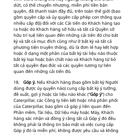
dứt, có thể chuyển nhượng, miễn phí tiền bản
quyền, đã thanh toán đầy đủ, trên toàn thế giới (bao
gồm quyền cấp và ủy quyền cấp phép con thông qua
nhiều cấp độ) đối với các Cải tiến do Khách hàng tạo
ra hoặc do Khách hàng sở hữu và tất cả Quyền sở
hữu trí tuệ liên quan đến những cải tiến đó cho bất
kỳ và tất cả mục đích cũng như ở bất kỳ và tất cả
phương tiện truyền thông, dù là đơn lẻ hay kết hợp
hoặc ở dạng một phần của bất kỳ tài liệu nào thuộc
bất kỳ loại hoặc bản chất nào và Khách hàng từ bỏ
tất cả quyền đạo đức và các quyền tương tự liên
quan đến những cải tiến đó.
18.
Góp ý.
Nếu Khách hàng (bao gồm bất kỳ Người
dùng được ủy quyền nào) cung cấp bất kỳ ý tưởng,
đề xuất, gợi ý hoặc tài liệu nào khác (“
Góp ý
”) cho
Caterpillar, các Công ty liên kết hoặc nhà phân phối
của Caterpillar, bao gồm cả góp ý liên quan đến
Phần mềm, Tài liệu, Dữ liệu máy hoặc Máy, Khách
hàng xác nhận và đồng ý rằng tất cả Góp ý đó đều
không phải là thông tin bảo mật và việc cung cấp
Góp ý đó là miễn phí, không được yêu cầu và không