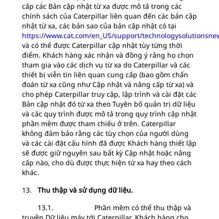
cấp các Bản cập nhật từ xa được mô tả trong các
chính sách của Caterpillar liên quan đến các bản cập
nhật từ xa, các bản sao của bản cập nhật có tại
https://www.cat.com/en_US/support/technologysolutionsne
và có thể được Caterpillar cập nhật tùy từng thời
điểm. Khách hàng xác nhận và đồng ý rằng họ chọn
tham gia vào các dịch vụ từ xa do Caterpillar và các
thiết bị viễn tin liên quan cung cấp (bao gồm chẩn
đoán từ xa cũng như Cập nhật và nâng cấp từ xa) và
cho phép Caterpillar truy cập, lập trình và cài đặt các
Bản cập nhật đó từ xa theo Tuyên bố quản trị dữ liệu
và các quy trình được mô tả trong quy trình cập nhật
phần mềm được tham chiếu ở trên. Caterpillar
không đảm bảo rằng các tùy chọn của người dùng
và các cài đặt cấu hình đã được Khách hàng thiết lập
sẽ được giữ nguyên sau bất kỳ Cập nhật hoặc nâng
cấp nào, cho dù được thực hiện từ xa hay theo cách
khác.
13.
Thu thập và sử dụng dữ liệu.
13.1. Phần mềm có thể thu thập và
truyền Dữ liệu máy tới Caterpillar. Khách hàng cho