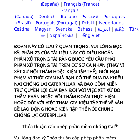
(España)
|
Français (France)
Français
(Canada)
|
Deutsch
|
Italiano
|
Русский
|
Português
(Brasil)
|
Portugais (Portugal)
|
Polski
|
Nederlands
Čeština
|
Magyar
|
Svenska
|
Bahasa
|
العربية
|
தமிழ்
|
Türk
글
|
Українська
|
Tiếng Việt
ĐOẠN NÀY CÓ LƯU Ý QUAN TRỌNG. VUI LÒNG ĐỌC
KỸ. PHẦN 23 CỦA TÀI LIỆU NÀY CÓ ĐIỀU KHOẢN
PHÂN XỬ TRỌNG TÀI RÀNG BUỘC YÊU CẦU PHẢI
PHÂN XỬ TRỌNG TÀI TRÊN CƠ SỞ CÁ NHÂN (THAY VÌ
XÉT XỬ HỘI THẨM HOẶC KIỆN TẬP THỂ), GIỚI HẠN
PHẠM VI THỜI GIAN MÀ BẠN CÓ THỂ ĐƯA RA KHIẾU
NẠI CHỐNG LẠI CATERPILLAR, VÀ BAO GỒM MIỄN
TRỪ QUYỀN LỢI CỦA BẠN ĐỐI VỚI VIỆC XÉT XỬ DO
THẨM PHÁN HOẶC BỒI THẨM ĐOÀN THỰC HIỆN
HOẶC ĐỐI VỚI VIỆC THAM GIA KIỆN TẬP THỂ VỀ VẤN
ĐỀ LAO ĐỘNG HOẶC KIỆN TẬP THỂ NÓI CHUNG
CHỐNG LẠI CATERPILLAR.
®
Thỏa thuận cấp phép phần mềm nhúng Cat
Vui lòng đọc kỹ Thỏa thuận cấp phép phần mềm