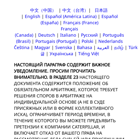
中文（中国）
|
中文（台湾）
|
日本語
|
English
|
Español (América Latina)
|
Español
(España)
|
Français (France)
Français
(Canada)
|
Deutsch
|
Italiano
|
Русский
|
Português
(Brasil)
|
Portugais (Portugal)
|
Polski
|
Nederlands
Čeština
|
Magyar
|
Svenska
|
Bahasa
|
العربية
|
தமிழ்
|
Türk
글
|
Українська
|
Tiếng Việt
НАСТОЯЩИЙ ПАРАГРАФ СОДЕРЖИТ ВАЖНОЕ
УВЕДОМЛЕНИЕ. ПРОСИМ ПРОЧИТАТЬ
ВНИМАТЕЛЬНО. В РАЗДЕЛЕ 23
НАСТОЯЩЕГО
ДОКУМЕНТА СОДЕРЖИТСЯ ПОЛОЖЕНИЕ ОБ
ОБЯЗАТЕЛЬНОМ АРБИТРАЖЕ, КОТОРОЕ ТРЕБУЕТ
РЕШЕНИЯ СПОРОВ В АРБИТРАЖЕ НА
ИНДИВИДУАЛЬНОЙ ОСНОВЕ (А НЕ В СУДЕ
ПРИСЯЖНЫХ ИЛИ В ФОРМЕ КОЛЛЕКТИВНОГО
ИСКА), ОГРАНИЧИВАЕТ ПЕРИОД ВРЕМЕНИ, В
ТЕЧЕНИЕ КОТОРОГО ВЫ МОЖЕТЕ ПРЕДЪЯВИТЬ
ПРЕТЕНЗИИ К КОМПАНИИ CATERPILLAR, И
ВКЛЮЧАЕТ ОТКАЗ ОТ ВАШЕГО ПРАВА НА