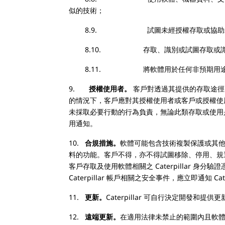
似的技術；
8.9. 試圖未經授權存取或協助未經授權存取
8.10. 存取、識別或試圖存取或識
8.11. 將軟體用於任何非預期用
9.
授權使用者。
客戶對透過其提供的存取途徑
的情況下，客戶應對其授權使用者或客戶或授權使
未採取必要行動的行為負責，無論此類存取或使用
用通知。
10.
合規措施。
軟體可能包含技術複製保護或其他
料的功能。客戶不得，亦不得試圖移除、停用、規
客戶存取及使用軟體相關之 Caterpillar
Caterpillar 帳戶相關之安全事件，應立即通知 Cater
11.
更新。
Caterpillar 可自行決定開
12.
遠端更新。
在適用法律未禁止的範圍內且軟體和機器支