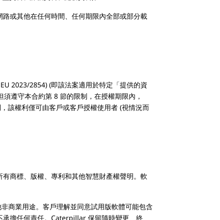
式、網路或其他在任何時間、任何期限內全部或部分載
2023/2854) (即該法案適用於特定「提供的資
權，但須遵守本合約第 8 節的限制，在授權期限內，
權利，該權利僅可由客戶或客戶授權使用者 (視情況而
含的所有商標、版權、專利和其他智慧財產權聲明。軟
他非商業用途。客戶理解並同意試用版軟體可能包含
任何責任。Caterpillar 保留隨時變更、終