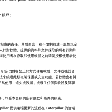
 帳戶；
擔相應的責任。具體而言，在不限制前述一般性規定
人針對軟體、提供的資料和文件採取的所有行動和
權使用者在存取和使用軟體之前確認授權使用者使
節 (限制) 禁止的方式使用軟體、文件或機器資
法來繞過此類複製保護或安全功能。若軟體含有與
能遭不當使用、遺失或洩漏，或發生任何與軟體及關聯
為文件，均受本合約的所有條款和條件的約束。
r 提供遠端更新的流程在 Caterpillar 的遠端