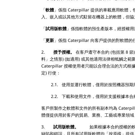
「
軟體
」係指 Caterpillar 提供的車載
入、嵌入或以其他方式駐留在機器上的軟體，
「
試用版軟體
」係指軟體的預生產版本，經授權用
「
更新
」係指 Caterpillar 向客戶提供的
2.
授予授權。
在客戶遵守本合約 (包括第 8 節
料」之情形) (如適用) 或其他適用法律相牴觸之範
Caterpillar 授權使用者只能以合理合法
定) 行使：
2.1. 使用並運行軟體，僅用於按照機器預期
2.2. 下載和使用文件，僅用於支援根據本合
客戶所製作之軟體和文件的所有副本均為 Cater
體僅提供用於客戶的貿易、業務、工藝或專業領域
3.
試用版軟體。
如果根據本合約授權的軟
缺陷和錯誤，且所有試用版軟體均「按原樣」提供，不作任