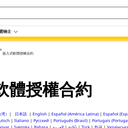
贤纳士
®
嵌入式軟體授權合約
軟體授權合約
台湾）
|
日本語
|
English
|
Español (América Latina)
|
Español (Esp
utsch
|
Italiano
|
Русский
|
Português (Brasil)
|
Portugais (Portuga
gyar
|
Svenska
|
Bahasa
|
العربية
|
தமிழ்
|
Türk
|
한글
|
Українськ