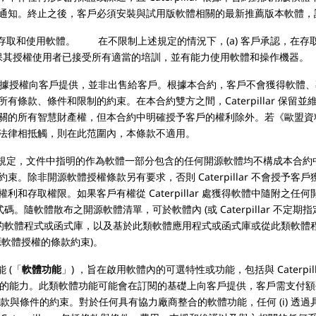
通知。終止之後，客戶必須安裝與試用版軟體相關的最新推薦版本軟體，
存取和使用軟體。 在不限制上述規定的情況下，(a) 客戶承認，在存
確保其授權使用者已接受所有適當的培訓，並有能力使用軟體和操作機器。
據授權向客戶提供，並非出售給客戶。根據本合約，客戶不會獲得軟體、
條款、條件和限制的約束。在本合約雙方之間，Caterpillar 保
關的所有智慧財產權，但本合約中明確授予客戶的權利除外。若《歐盟資
法律相抵觸，則在此范圍內，本條款不適用。
規定，文件中指明的作為軟體一部分包含的任何開源軟體均不構成本合約
。除非開源軟體授權條款另有要求，否則 Caterpillar 不會授予
和存取權限。如果客戶有權從 Caterpillar 處獲得軟體中隨附之
始程式碼。隨軟體散布之開源軟體清單，可於軟體內 (或 Caterpillar 不
體授權約束的軟體程式或函式庫，以及基於此類軟體應用程式或函式庫或從此類軟
軟體授權的條款約束)。
 (「
軟體功能
」) ，旨在啟用軟體內的可選特性或功能，包括與 Caterpill
動的能力。此類軟體功能可能會在訂閱的基礎上向客戶提供，客戶需支付額外費用，
可能受單獨條款與條件的約束。對於任何具有協力廠商整合的軟體功能，任何 (i)