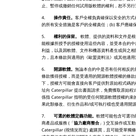
止、暫停或撤銷任何試用版軟體的權利，恕不另行
4.
操作責任。
客戶全權負責確保以安全的方式
的所有安全措施是客戶的全權責任；(b) 客戶應
5.
權利的保留。
軟體、提供的資料和文件是根
能根據所授予的授權使用這些內容，並受本合約中所有
利益，以及因軟體、文件和機器資料產生或與之相
力，且本條款與適用的《歐盟資料法》或其他適用
6.
開源軟體。
無論本合約中是否有任何相反的
條款獲得授權，而是受適用的開源軟體授權的條款約束
下，授權方可能會直接向客戶提供對原始程式碼的權利
址向 Caterpillar 提出書面請求，免費獲取原
係指 Caterpillar 指明的受任何開源軟
果此類修改、衍生作品和/或可執行檔也受適用開源
7.
可選的軟體定義功能。
軟體可能包含可選功能
商產品或服務 (「
協力廠商整合
」) 交互操作或互
Caterpillar (視情況而定) 處購買，且