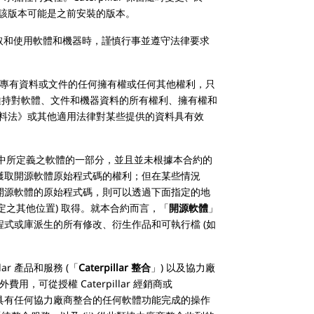
該版本可能是之前安裝的版本。
取和使用軟體和機器時，謹慎行事並遵守法律要求
專有資料或文件的任何擁有權或任何其他權利，只
留並維持對軟體、文件和機器資料的所有權利、擁有權和
料法》或其他適用法律對某些提供的資料具有效
中所定義之軟體的一部分，並且並未根據本合約的
客戶獲取開源軟體原始程式碼的權利；但在某些情況
任何開源軟體的原始程式碼，則可以透過下面指定的地
定期指定之其他位置) 取得。就本合約而言，「
開源軟體
」
體程式或庫派生的所有修改、衍生作品和可執行檔 (如
ar 產品和服務 (「
Caterpillar 整合
」) 以及協力廠
可從授權 Caterpillar 經銷商或
 透過具有任何協力廠商整合的任何軟體功能完成的操作