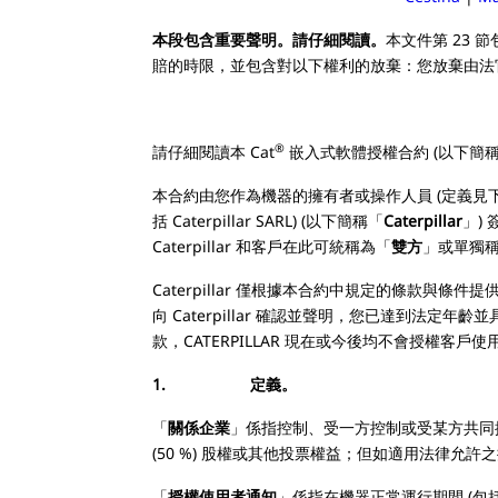
本段包含重要聲明。請仔細閱讀。
本文件第 23 
賠的時限，並包含對以下權利的放棄：您放棄由法官或陪
®
請仔細閱讀本 Cat
嵌入式軟體授權合約 (以下簡
本合約由您作為機器的擁有者或操作人員 (定義見下
括 Caterpillar SARL) (以下簡稱「
Caterpillar
」)
Caterpillar 和客戶在此可統稱為「
雙方
」或單獨
Caterpillar 僅根據本合約中規定的條款與
向 Caterpillar 確認並聲明，您已達到法
款，CATERPILLAR 現在或今後均不會授
1. 定義。
「
關係企業
」係指控制、受一方控制或受某方共同
(50 %) 股權或其他投票權益；但如適用法律允
「
授權使用者通知
」係指在機器正常運行期間 (包