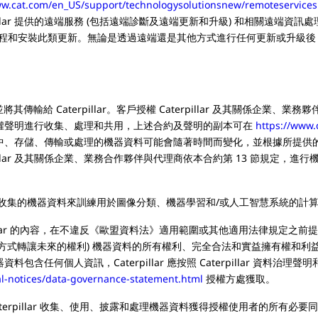
ww.cat.com/en_US/support/technologysolutionsnew/remoteservices
lar 提供的遠端服務 (包括遠端診斷及遠端更新和升級) 和相關遠端資訊處理設
安裝此類更新。無論是透過遠端還是其他方式進行任何更新或升級後，Cat
Caterpillar。客戶授權 Caterpillar 及其關係企業、
資料隱私權聲明進行收集、處理和共用，上述合約及聲明的副本可在
https://www.c
中、存儲、傳輸或處理的機器資料可能會隨著時間而變化，並根據所提供
illar 及其關係企業、業務合作夥伴與代理商依本合約第 13 節規定，進
集的機器資料來訓練用於圖像分類、機器學習和/或人工智慧系統的計算模型，以
 的內容，在不違反《歐盟資料法》適用範圍或其他適用法律規定之前提下，客戶
現在轉讓的方式轉讓未來的權利) 機器資料的所有權利、完全合法和實益擁有權
機器資料包含任何個人資訊，Caterpillar 應按照 Caterpillar 
gal-notices/data-governance-statement.html
授權方處獲取。
illar 收集、使用、披露和處理機器資料獲得授權使用者的所有必要