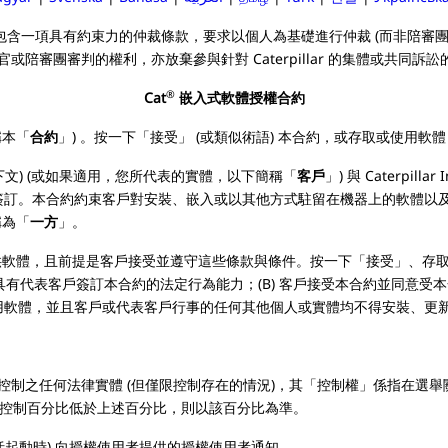
節包含一項具有約束力的仲裁條款，要求以個人為基礎進行仲裁 (而非陪審團審判或
審團審判的權利，亦放棄參與針對 Caterpillar 的集體或共同訴訟
®
Cat
嵌入式軟體授權合約
稱本「
合約
」) 。按一下「接受」 (或類似術語) 本合約，或存取或使用軟
文) (或如果適用，您所代表的實體，以下簡稱「
客戶
」) 與 Caterpil
 簽訂。本合約約束客戶對安裝、嵌入或以其他方式駐留在機器上的軟體以
稱為「
一方
」。
條件提供軟體，且前提是客戶接受並遵守這些條款與條件。按一下「接受」、存取、更
定年齡並具有代表客戶簽訂本合約的法定行為能力；(B) 客戶接受本合約並同
權客戶使用軟體，並且客戶或代表客戶行事的任何其他個人或實體均不得安裝、
控制之任何法律實體 (但僅限控制存在的情況)，其「控制權」係指在選
許之控制百分比低於上述百分比，則以該百分比為準。
括起動時) 向授權使用者提供的授權使用者通知。