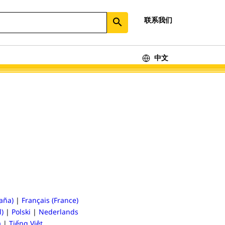
联系我们
search
中文
aña)
|
Français (France)
l)
|
Polski
|
Nederlands
а
|
Tiếng Việt