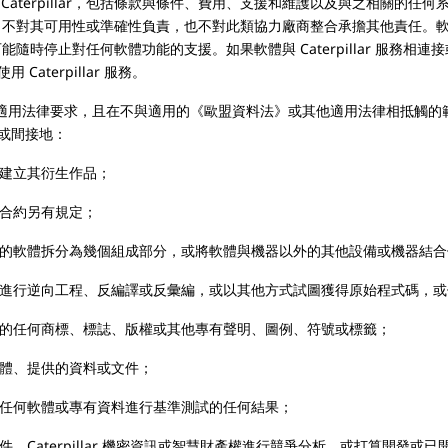
terpillar，包括條款與條件、費用、支援和維護以及與之相關的任何系統
ar 不對其可用性或準確性負責，也不對此類協力廠商整合承擔其他責任。軟體功能
可能隨時停止對任何軟體功能的支援。如果軟體與 Caterpillar 服務相連接或
terpillar 服務。
書面同意或適用法律要求，且在不與適用的《歐盟資料法》或其他適用法律相抵觸
或間接地：
立其衍生作品；
約另有規定；
拆分為幾個組成部分，或將軟體與機器以外的其他設備或機器結合
工程、反編譯或反彙編，或以其他方式試圖獲得原始程式碼，或使
商標、標誌、版權或其他專有聲明、圖例、符號或標籤；
提供的資料或文件；
軟體或專有資料進行基準測試的任何結果；
llar 機密資訊或智慧財產權進行競爭分析，或打算開發或已開發與 Cat