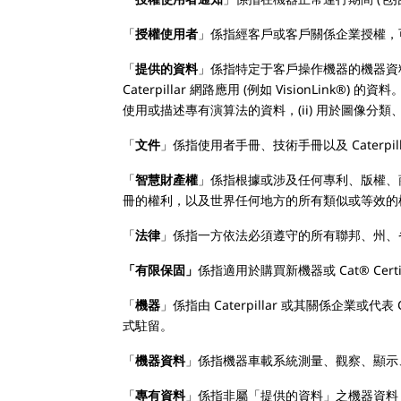
「
授權使用者
」係指經客戶或客戶關係企業授權，
「
提供的資料
」係指特定于客戶操作機器的機器資料
Caterpillar 網路應用 (例如 VisionLin
使用或描述專有演算法的資料，(ii) 用於圖像分類
「
文件
」係指使用者手冊、技術手冊以及 Cater
「
智慧財產權
」係指根據或涉及任何專利、版權、
冊的權利，以及世界任何地方的所有類似或等效的
「
法律
」係指一方依法必須遵守的所有聯邦、州、
「有限保固」
係指適用於購買新機器或 Cat® Certifi
「
機器
」係指由 Caterpillar 或其關係企業
式駐留。
「
機器資料
」係指機器車載系統測量、觀察、顯示
「
專有資料
」係指非屬「提供的資料」之機器資料