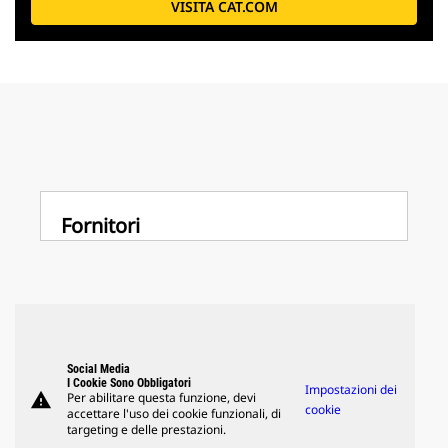
VISITA CAT.COM
Fornitori
Social Media
I Cookie Sono Obbligatori
Impostazioni dei
warning
Per abilitare questa funzione, devi
cookie
accettare l'uso dei cookie funzionali, di
targeting e delle prestazioni.