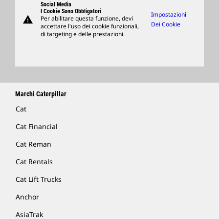
Support
Social Media
I Cookie Sono Obbligatori
Impostazioni
warning
Per abilitare questa funzione, devi
Merchandising
Dei Cookie
accettare l'uso dei cookie funzionali,
di targeting e delle prestazioni.
Trova Un Dealer
Marchi Caterpillar
Cat
Cat Financial
Cat Reman
Cat Rentals
Cat Lift Trucks
Anchor
AsiaTrak