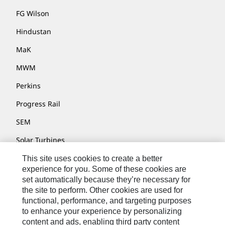
FG Wilson
Hindustan
MaK
MWM
Perkins
Progress Rail
SEM
Solar Turbines
SPM Oil & Gas
This site uses cookies to create a better
experience for you. Some of these cookies are
Turner Powertrain Systems
set automatically because they’re necessary for
the site to perform. Other cookies are used for
functional, performance, and targeting purposes
to enhance your experience by personalizing
Contatti
content and ads, enabling third party content