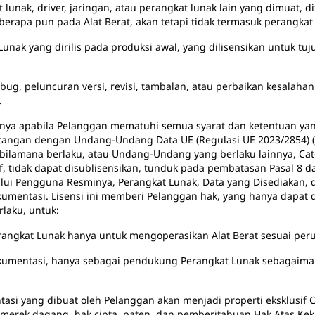
 lunak, driver, jaringan, atau perangkat lunak lain yang dimuat, 
erapa pun pada Alat Berat, akan tetapi tidak termasuk perangkat 
Lunak yang dirilis pada produksi awal, yang dilisensikan untuk t
bug, peluncuran versi, revisi, tambalan, atau perbaikan kesalaha
.
ya apabila Pelanggan mematuhi semua syarat dan ketentuan yan
tentangan dengan Undang-Undang Data UE (Regulasi UE 2023/2854)
, bilamana berlaku, atau Undang-Undang yang berlaku lainnya, Ca
sif, tidak dapat disublisensikan, tunduk pada pembatasan Pasal 8
ui Pengguna Resminya, Perangkat Lunak, Data yang Disediakan,
mentasi. Lisensi ini memberi Pelanggan hak, yang hanya dapat d
laku, untuk:
at Lunak hanya untuk mengoperasikan Alat Berat sesuai per
asi, hanya sebagai pendukung Perangkat Lunak sebagaimana
si yang dibuat oleh Pelanggan akan menjadi properti eksklusif Ca
 merek dagang, hak cipta, paten, dan pemberitahuan Hak Atas Ke