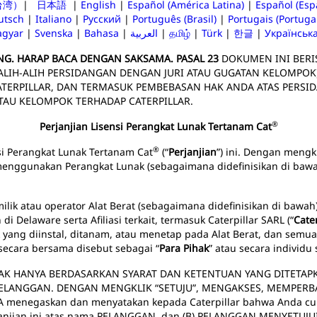
台湾）
|
日本語
|
English
|
Español (América Latina)
|
Español (Esp
utsch
|
Italiano
|
Русский
|
Português (Brasil)
|
Portugais (Portuga
gyar
|
Svenska
|
Bahasa
|
العربية
|
தமிழ்
|
Türk
|
한글
|
Українськ
ING. HARAP BACA DENGAN SAKSAMA. PASAL 23
DOKUMEN INI BERI
ALIH-ALIH PERSIDANGAN DENGAN JURI ATAU GUGATAN KELOMPOK
ERPILLAR, DAN TERMASUK PEMBEBASAN HAK ANDA ATAS PERSID
TAU KELOMPOK TERHADAP CATERPILLAR.
®
Perjanjian Lisensi Perangkat Lunak Tertanam Cat
®
i Perangkat Lunak Tertanam Cat
(“
Perjanjian
”) ini. Dengan mengkl
menggunakan Perangkat Lunak (sebagaimana didefinisikan di bawah
lik atau operator Alat Berat (sebagaimana didefinisikan di bawah) 
 di Delaware serta Afiliasi terkait, termasuk Caterpillar SARL (“
Cater
ang diinstal, ditanam, atau menetap pada Alat Berat, dan semua 
 secara bersama disebut sebagai “
Para Pihak
” atau secara individu 
AK HANYA BERDASARKAN SYARAT DAN KETENTUAN YANG DITETAPK
 PELANGGAN. DENGAN MENGKLIK “SETUJU”, MENGAKSES, MEMPER
A menegaskan dan menyatakan kepada Caterpillar bahwa Anda c
anjian ini atas nama PELANGGAN, dan (B) PELANGGAN MENYETUJU