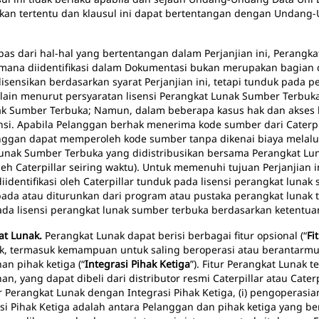
akan tertentu dan klausul ini dapat bertentangan dengan Undang-
pas dari hal-hal yang bertentangan dalam Perjanjian ini, Perang
imana diidentifikasi dalam Dokumentasi bukan merupakan bagian
dilisensikan berdasarkan syarat Perjanjian ini, tetapi tunduk pada
n lain menurut persyaratan lisensi Perangkat Lunak Sumber Terbuk
k Sumber Terbuka; Namun, dalam beberapa kasus hak dan akses 
nsi. Apabila Pelanggan berhak menerima kode sumber dari Caterp
ggan dapat memperoleh kode sumber tanpa dikenai biaya melalui 
t Lunak Sumber Terbuka yang didistribusikan bersama Perangkat L
oleh Caterpillar seiring waktu). Untuk memenuhi tujuan Perjanjian in
identifikasi oleh Caterpillar tunduk pada lisensi perangkat lunak
ada atau diturunkan dari program atau pustaka perangkat lunak ter
pada lisensi perangkat lunak sumber terbuka berdasarkan ketentua
at Lunak.
Perangkat Lunak dapat berisi berbagai fitur opsional (“
Fi
ak, termasuk kemampuan untuk saling beroperasi atau berantarmu
an pihak ketiga (“
Integrasi Pihak Ketiga
”). Fitur Perangkat Lunak
 yang dapat dibeli dari distributor resmi Caterpillar atau Cate
ur Perangkat Lunak dengan Integrasi Pihak Ketiga, (i) pengoperasi
si Pihak Ketiga adalah antara Pelanggan dan pihak ketiga yang be