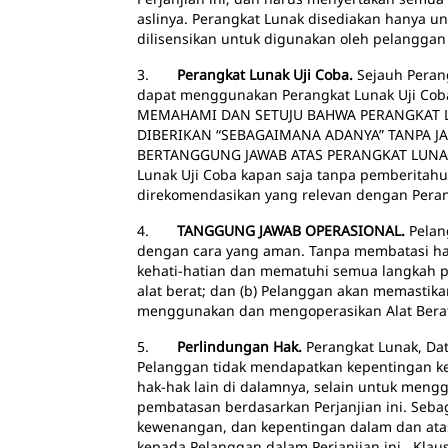
aslinya. Perangkat Lunak disediakan hanya un
dilisensikan untuk digunakan oleh pelanggan
3.
Perangkat Lunak Uji Coba.
Sejauh Perang
dapat menggunakan Perangkat Lunak Uji Coba
MEMAHAMI DAN SETUJU BAHWA PERANGKAT LU
DIBERIKAN “SEBAGAIMANA ADANYA” TANPA J
BERTANGGUNG JAWAB ATAS PERANGKAT LUNAK U
Lunak Uji Coba kapan saja tanpa pemberitahu
direkomendasikan yang relevan dengan Perang
4.
TANGGUNG JAWAB OPERASIONAL.
Pelan
dengan cara yang aman. Tanpa membatasi ha
kehati-hatian dan mematuhi semua langkah 
alat berat; dan (b) Pelanggan akan memasti
menggunakan dan mengoperasikan Alat Bera
5.
Perlindungan Hak.
Perangkat Lunak, Dat
Pelanggan tidak mendapatkan kepentingan kep
hak-hak lain di dalamnya, selain untuk meng
pembatasan berdasarkan Perjanjian ini. Seba
kewenangan, dan kepentingan dalam dan atas 
kepada Pelanggan dalam Perjanjian ini. Klau