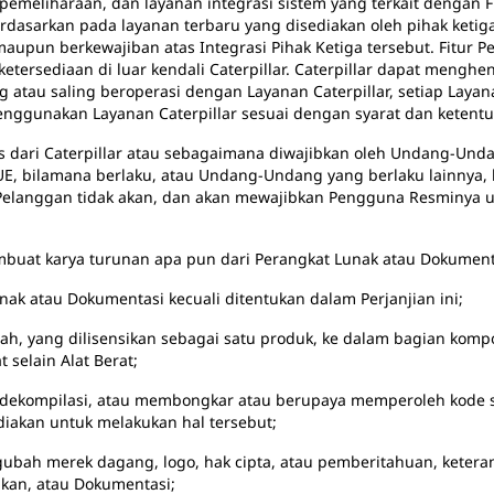
pemeliharaan, dan layanan integrasi sistem yang terkait dengan Fi
berdasarkan pada layanan terbaru yang disediakan oleh pihak ketig
maupun berkewajiban atas Integrasi Pihak Ketiga tersebut. Fitur
ketersediaan di luar kendali Caterpillar. Caterpillar dapat mengh
 atau saling beroperasi dengan Layanan Caterpillar, setiap Layan
nggunakan Layanan Caterpillar sesuai dengan syarat dan ketentu
is dari Caterpillar atau sebagaimana diwajibkan oleh Undang-Und
bilamana berlaku, atau Undang-Undang yang berlaku lainnya, lis
 Pelanggan tidak akan, dan akan mewajibkan Pengguna Resminya u
 turunan apa pun dari Perangkat Lunak atau Dokumenta
kumentasi kecuali ditentukan dalam Perjanjian ini;
ilisensikan sebagai satu produk, ke dalam bagian kompon
selain Alat Berat;
i, atau membongkar atau berupaya memperoleh kode sumbe
iakan untuk melakukan hal tersebut;
ang, logo, hak cipta, atau pemberitahuan, keterangan ga
akan, atau Dokumentasi;