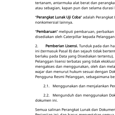
tertanam, antarmuka alat berat dan perangkat
atau sebagian, kapan pun dan selama durasi b
“
Perangkat Lunak Uji Coba
” adalah Perangkat 
nonkomersial lainnya.
“
Pembaruan
” meliputi pembaruan, perbaikan 
disediakan oleh Caterpillar kepada Pelanggan
2.
Pemberian Lisensi.
Tunduk pada dan han
ini (termasuk Pasal 8) dan sejauh tidak ber
berlaku pada Data yang Disediakan tertentu)
Pelanggan lisensi terbatas yang tidak eksklu
mengakses dan menggunakan, oleh dan melal
wajar dan menurut hukum sesuai dengan Doku
Pengguna Resmi Pelanggan, sebagaimana ber
2.1. Menggunakan dan menjalankan Perangk
2.2. Mengunduh dan menggunakan Dokument
dokumen ini.
Semua salinan Perangkat Lunak dan Dokumenta
Perjanjian ini; dan harus menyertakan semua