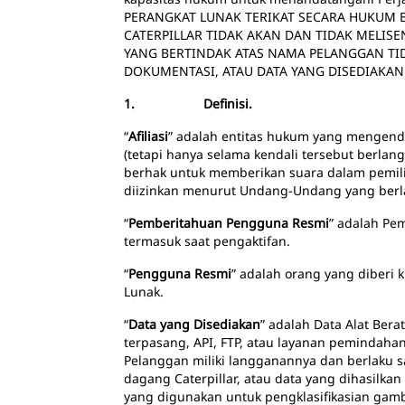
PERANGKAT LUNAK TERIKAT SECARA HUKUM B
CATERPILLAR TIDAK AKAN DAN TIDAK MELIS
YANG BERTINDAK ATAS NAMA PELANGGAN TI
DOKUMENTASI, ATAU DATA YANG DISEDIAKAN
1. Definisi.
“
Afiliasi
” adalah entitas hukum yang mengenda
(tetapi hanya selama kendali tersebut berlang
berhak untuk memberikan suara dalam pemiliha
diizinkan menurut Undang-Undang yang berla
“
Pemberitahuan Pengguna Resmi
” adalah Pe
termasuk saat pengaktifan.
“
Pengguna Resmi
” adalah orang yang diberi
Lunak.
“
Data yang Disediakan
” adalah Data Alat Ber
terpasang, API, FTP, atau layanan pemindahan 
Pelanggan miliki langganannya dan berlaku saat
dagang Caterpillar, atau data yang dihasilkan
yang digunakan untuk pengklasifikasian gambar