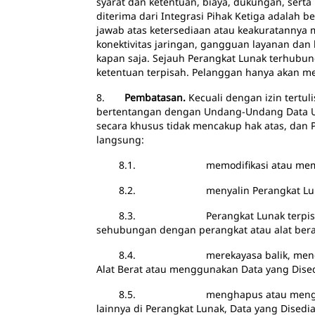
syarat dan ketentuan, biaya, dukungan, serta 
diterima dari Integrasi Pihak Ketiga adalah 
jawab atas ketersediaan atau keakuratannya 
konektivitas jaringan, gangguan layanan dan 
kapan saja. Sejauh Perangkat Lunak terhubung
ketentuan terpisah. Pelanggan hanya akan me
8.
Pembatasan.
Kecuali dengan izin tertul
bertentangan dengan Undang-Undang Data UE, 
secara khusus tidak mencakup hak atas, dan
langsung:
8.1. memodifikasi atau membuat karya
8.2. menyalin Perangkat Lunak atau Do
8.3. Perangkat Lunak terpisah, yang d
sehubungan dengan perangkat atau alat berat 
8.4. merekayasa balik, mendekompilas
Alat Berat atau menggunakan Data yang Dised
8.5. menghapus atau mengubah merek dag
lainnya di Perangkat Lunak, Data yang Disedi