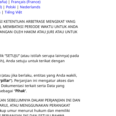
aña)
|
Français (France)
l)
|
Polski
|
Nederlands
а
|
Tiếng Việt
SI KETENTUAN ARBITRASE MENGIKAT YANG
), MEMBATASI PERIODE WAKTU UNTUK ANDA
ANGAN OLEH HAKIM ATAU JURI ATAU UNTUK
ik “SETUJU” (atau istilah serupa lainnya) pada
), Anda setuju untuk terikat dengan
(atau jika berlaku, entitas yang Anda wakili,
pillar
”). Perjanjian ini mengatur akses dan
Dokumentasi terkait serta Data yang
sebagai “
Pihak
”.
AN SEBELUMNYA DALAM PERJANJIAN INI DAN
BARUI, ATAU MENGGUNAKAN PERANGKAT
ukup umur menurut hukum dan memiliki
I PERJANJIAN INI DAN SETUJU BAHWA