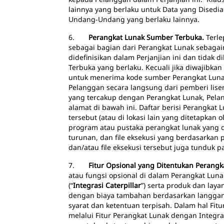
lainnya yang berlaku untuk Data yang Disedi
Undang-Undang yang berlaku lainnya.
6.
Perangkat Lunak Sumber Terbuka.
Terle
sebagai bagian dari Perangkat Lunak sebaga
didefinisikan dalam Perjanjian ini dan tidak 
Terbuka yang berlaku. Kecuali jika diwajibka
untuk menerima kode sumber Perangkat Luna
Pelanggan secara langsung dari pemberi lise
yang tercakup dengan Perangkat Lunak, Pelan
alamat di bawah ini. Daftar berisi Perangka
tersebut (atau di lokasi lain yang ditetapkan 
program atau pustaka perangkat lunak yang di
turunan, dan file eksekusi yang berdasarkan p
dan/atau file eksekusi tersebut juga tunduk 
7.
Fitur Opsional yang Ditentukan Perangk
atau fungsi opsional di dalam Perangkat Lun
(“
Integrasi Caterpillar
”) serta produk dan layan
dengan biaya tambahan berdasarkan langganan,
syarat dan ketentuan terpisah. Dalam hal Fit
melalui Fitur Perangkat Lunak dengan Integra