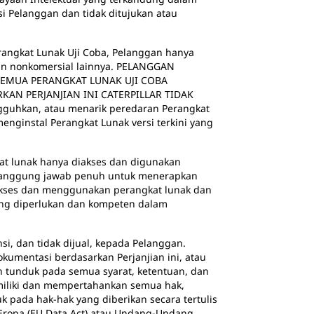
si Pelanggan dan tidak ditujukan atau
erangkat Lunak Uji Coba, Pelanggan hanya
aan nonkomersial lainnya. PELANGGAN
SEMUA PERANGKAT LUNAK UJI COBA
AN PERJANJIAN INI CATERPILLAR TIDAK
uhkan, atau menarik peredaran Perangkat
nginstal Perangkat Lunak versi terkini yang
t lunak hanya diakses dan digunakan
rtanggung jawab penuh untuk menerapkan
kses dan menggunakan perangkat lunak dan
ang diperlukan dan kompeten dalam
i, dan tidak dijual, kepada Pelanggan.
kumentasi berdasarkan Perjanjian ini, atau
n tunduk pada semua syarat, ketentuan, dan
memiliki dan mempertahankan semua hak,
 pada hak-hak yang diberikan secara tertulis
 Eropa (EU Data Act) atau Undang-Undang