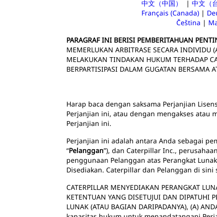
中文（中国）
|
中文（
Français (Canada)
|
De
Čeština
|
Ma
PARAGRAF INI BERISI PEMBERITAHUAN PENT
MEMERLUKAN ARBITRASE SECARA INDIVIDU (
MELAKUKAN TINDAKAN HUKUM TERHADAP CAT
BERPARTISIPASI DALAM GUGATAN BERSAMA A
Harap baca dengan saksama Perjanjian Lisens
Perjanjian ini, atau dengan mengakses atau 
Perjanjian ini.
Perjanjian ini adalah antara Anda sebagai pemi
“
Pelanggan
”), dan Caterpillar Inc., perusahaan
penggunaan Pelanggan atas Perangkat Lunak y
Disediakan. Caterpillar dan Pelanggan di sini
CATERPILLAR MENYEDIAKAN PERANGKAT LUN
KETENTUAN YANG DISETUJUI DAN DIPATUHI
LUNAK (ATAU BAGIAN DARIPADANYA), (A) AND
kapasitas hukum untuk menandatangani Perj