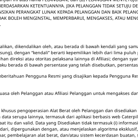
ERDASARKAN KETENTUANNYA. JIKA PELANGGAN TIDAK SETUJU DE
ENSIKAN PERANGKAT LUNAK KEPADA PELANGGAN DAN BAIK PELA
DAK BOLEH MENGINSTAL, MEMPERBARUI, MENGAKSES, ATAU ME
.
likan, dikendalikan oleh, atau berada di bawah kendali yang sa
sung), dengan “kendali” berarti kepemilikan lebih dari lima pulu
n direksi atau otoritas pelaksana lainnya di Afiliasi; dengan sya
ku berada di bawah persentase yang telah disebutkan, persentas
mberitahuan Pengguna Resmi yang disajikan kepada Pengguna Res
 kuasa oleh Pelanggan atau Afiliasi Pelanggan untuk mengakses d
at khusus pengoperasian Alat Berat oleh Pelanggan dan disediakan
data serupa lainnya, termasuk dari aplikasi berbasis web Caterpill
 itu dan valid. Data yang Disediakan tidak termasuk (i) informasi 
 dari, dipergunakan dengan, atau menjelaskan algoritma eksklusif,
, pembelajaran alat berat, dan/atau sistem kecerdasan buatan, se