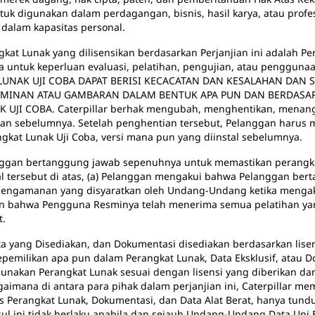
tuk digunakan dalam perdagangan, bisnis, hasil karya, atau profe
 dalam kapasitas personal.
kat Lunak yang dilisensikan berdasarkan Perjanjian ini adalah P
 untuk keperluan evaluasi, pelatihan, pengujian, atau penggun
NAK UJI COBA DAPAT BERISI KECACATAN DAN KESALAHAN DAN 
AMINAN ATAU GAMBARAN DALAM BENTUK APA PUN DAN BERDASARK
JI COBA. Caterpillar berhak mengubah, menghentikan, menangg
an sebelumnya. Setelah penghentian tersebut, Pelanggan harus me
kat Lunak Uji Coba, versi mana pun yang diinstal sebelumnya.
ggan bertanggung jawab sepenuhnya untuk memastikan perangka
l tersebut di atas, (a) Pelanggan mengakui bahwa Pelanggan be
pengamanan yang disyaratkan oleh Undang-Undang ketika menga
kan bahwa Pengguna Resminya telah menerima semua pelatihan y
t.
a yang Disediakan, dan Dokumentasi disediakan berdasarkan lisens
emilikan apa pun dalam Perangkat Lunak, Data Eksklusif, atau Do
gunakan Perangkat Lunak sesuai dengan lisensi yang diberikan da
gaimana di antara para pihak dalam perjanjian ini, Caterpillar 
Perangkat Lunak, Dokumentasi, dan Data Alat Berat, hanya tunduk
sul ini tidak berlaku apabila dan sejauh Undang-Undang Data Uni