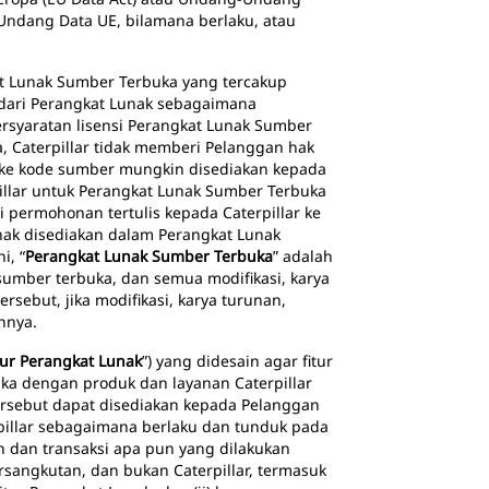
Undang Data UE, bilamana berlaku, atau
kat Lunak Sumber Terbuka yang tercakup
 dari Perangkat Lunak sebagaimana
 persyaratan lisensi Perangkat Lunak Sumber
a, Caterpillar tidak memberi Pelanggan hak
ke kode sumber mungkin disediakan kepada
illar untuk Perangkat Lunak Sumber Terbuka
permohonan tertulis kepada Caterpillar ke
unak disediakan dalam Perangkat Lunak
i, “
Perangkat Lunak Sumber Terbuka
” adalah
 sumber terbuka, dan semua modifikasi, karya
sebut, jika modifikasi, karya turunan,
nnya.
tur Perangkat Lunak
”) yang didesain agar fitur
ka dengan produk dan layanan Caterpillar
 tersebut dapat disediakan kepada Pelanggan
rpillar sebagaimana berlaku dan tunduk pada
an dan transaksi apa pun yang dilakukan
rsangkutan, dan bukan Caterpillar, termasuk