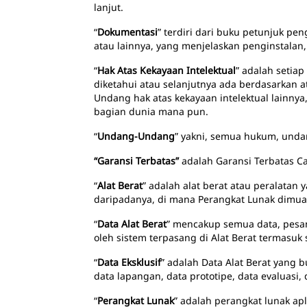
lanjut.
“
Dokumentasi
” terdiri dari buku petunjuk pen
atau lainnya, yang menjelaskan penginstalan,
“
Hak Atas Kekayaan Intelektual
” adalah setiap
diketahui atau selanjutnya ada berdasarkan 
Undang hak atas kekayaan intelektual lainn
bagian dunia mana pun.
“
Undang-Undang
” yakni, semua hukum, undan
“Garansi Terbatas”
adalah Garansi Terbatas Ca
“
Alat Berat
” adalah alat berat atau peralatan 
daripadanya, di mana Perangkat Lunak dimuat
“
Data Alat Berat
” mencakup semua data, pesan, 
oleh sistem terpasang di Alat Berat termasuk
“
Data Eksklusif
” adalah Data Alat Berat yang 
data lapangan, data prototipe, data evaluasi,
“
Perangkat Lunak
” adalah perangkat lunak ap