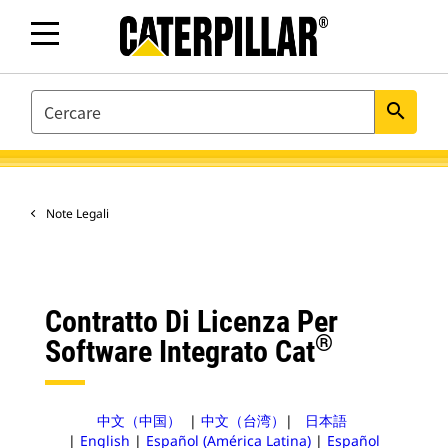
SEARCH
search
Note Legali
Contratto Di Licenza Per
®
Software Integrato Cat
中文（中国）
|
中文（台湾）
|
日本語
|
English
|
Español (América Latina)
|
Español