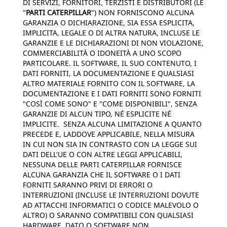
DI SERVIZI, FORNITORI, TERZISTI E DISTRIBUTORI (LE
"
PARTI CATERPILLAR
") NON FORNISCONO ALCUNA
GARANZIA O DICHIARAZIONE, SIA ESSA ESPLICITA,
IMPLICITA, LEGALE O DI ALTRA NATURA, INCLUSE LE
GARANZIE E LE DICHIARAZIONI DI NON VIOLAZIONE,
COMMERCIABILITÀ O IDONEITÀ A UNO SCOPO
PARTICOLARE. IL SOFTWARE, IL SUO CONTENUTO, I
DATI FORNITI, LA DOCUMENTAZIONE E QUALSIASI
ALTRO MATERIALE FORNITO CON IL SOFTWARE, LA
DOCUMENTAZIONE E I DATI FORNITI SONO FORNITI
"COSÌ COME SONO" E "COME DISPONIBILI", SENZA
GARANZIE DI ALCUN TIPO, NÉ ESPLICITE NÉ
IMPLICITE. SENZA ALCUNA LIMITAZIONE A QUANTO
PRECEDE E, LADDOVE APPLICABILE, NELLA MISURA
IN CUI NON SIA IN CONTRASTO CON LA LEGGE SUI
DATI DELL'UE O CON ALTRE LEGGI APPLICABILI,
NESSUNA DELLE PARTI CATERPILLAR FORNISCE
ALCUNA GARANZIA CHE IL SOFTWARE O I DATI
FORNITI SARANNO PRIVI DI ERRORI O
INTERRUZIONI (INCLUSE LE INTERRUZIONI DOVUTE
AD ATTACCHI INFORMATICI O CODICE MALEVOLO O
ALTRO) O SARANNO COMPATIBILI CON QUALSIASI
HARDWARE, DATO O SOFTWARE NON