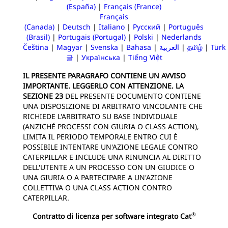
(España)
|
Français (France)
Français
(Canada)
|
Deutsch
|
Italiano
|
Русский
|
Português
(Brasil)
|
Portugais (Portugal)
|
Polski
|
Nederlands
Čeština
|
Magyar
|
Svenska
|
Bahasa
|
العربية
|
தமிழ்
|
Türk
글
|
Українська
|
Tiếng Việt
IL PRESENTE PARAGRAFO CONTIENE UN AVVISO
IMPORTANTE. LEGGERLO CON ATTENZIONE. LA
SEZIONE 23
DEL PRESENTE DOCUMENTO CONTIENE
UNA DISPOSIZIONE DI ARBITRATO VINCOLANTE CHE
RICHIEDE L'ARBITRATO SU BASE INDIVIDUALE
(ANZICHÉ PROCESSI CON GIURIA O CLASS ACTION),
LIMITA IL PERIODO TEMPORALE ENTRO CUI È
POSSIBILE INTENTARE UN'AZIONE LEGALE CONTRO
CATERPILLAR E INCLUDE UNA RINUNCIA AL DIRITTO
DELL'UTENTE A UN PROCESSO CON UN GIUDICE O
UNA GIURIA O A PARTECIPARE A UN'AZIONE
COLLETTIVA O UNA CLASS ACTION CONTRO
CATERPILLAR.
®
Contratto di licenza per software integrato Cat