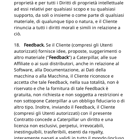
proprietà e per tutti i Diritti di proprietà intellettuale
ad essi relativi per qualsiasi scopo e su qualsiasi
supporto, da soli o insieme o come parte di qualsiasi
materiale, di qualunque tipo o natura, e il Cliente
rinuncia a tutti i diritti morali e simili in relazione a
ciò.
18.
Feedback.
Se il Cliente (compresi gli Utenti
autorizzati) fornisce idee, proposte, suggerimenti o
altro materiale ("
Feedback
") a Caterpillar, alle sue
Affiliate o ai suoi distributori, anche in relazione al
Software, alla Documentazione, ai Dati della
macchina o alla Macchina, il Cliente riconosce e
accetta che tale Feedback, nella sua totalità, non è
riservato e che la fornitura di tale Feedback è
gratuita, non richiesta e non soggetta a restrizioni e
non sottopone Caterpillar a un obbligo fiduciario o di
altro tipo. Inoltre, inviando il Feedback, il Cliente
(compresi gli Utenti autorizzati) con il presente
Contratto concede a Caterpillar un diritto e una
licenza non esclusivi, perpetui, irrevocabili,
inestinguibili, trasferibili, esenti da royalty,
interamente pagati e validi in tutto il mondo (incluso