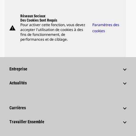
Réseaux Sociaux
Des Cookies Sont Requis
Pour activer cette fonction, vous devez
Paramètres des
warning
accepter l'utilisation de cookies à des
cookies
fins de fonctionnement, de
performances et de ciblage.
Entreprise
Stratégie
Actualités
Gouvernance
Actualités Et Articles De Fond
Historique
Communiqués De Presse De L'entreprise
Carrières
Fondation Caterpillar
Informations Presse
Pourquoi Choisir Caterpillar ?
Travailler Ensemble
Code De Conduite
Réseaux Sociaux
Domaines Professionnels
Employés Et Retraités
Développement Durable