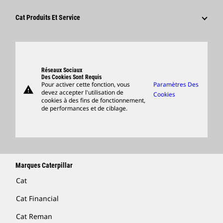
Culture
Fournisseurs
Innovation
Cat Produits Et Service
Postulez Dès À Présent
Sites Dans Le Monde
Produits
Centre De Visiteurs Et Musée
Pièces
Support
Réseaux Sociaux
Des Cookies Sont Requis
Pour activer cette fonction, vous
Paramètres Des
warning
Merchandise
devez accepter l'utilisation de
Cookies
cookies à des fins de fonctionnement,
Rechercher Un Concessionnaire
de performances et de ciblage.
Marques Caterpillar
Cat
Cat Financial
Cat Reman