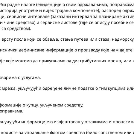
ћи радне налоге (евиденције о свим одржавањима, поправкама,
(историја употребе и вијек трајања компоненте), распоред од
ци, сервисне интервале (заказани интервал за планиране актив
и чине средство) и сервисне листове (гдје се описују посебне 
 са средством).
врсту посла који се обавља, стање путева или стаза, надморску
снички дефинисане информације о производу које нам дајете 
је које можемо да прикупљамо од дистрибутивних мрежа, или 
ворима о услугама.
мрежа, укључујући одређене личне податке о тим купцима ил
ормације о купцу, укљученом средству,
оправкама.
ључујући информације о извјештавању о залихама и процесима
ористе за управљање флотом средства (било сопственом или и