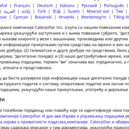
añol
|
Français
|
Deutsch
|
Italiano
|
Русский
|
Português
|
العربية
|
தமிழ்
|
Türk
|
한글
|
Suomi
|
Монгол хэл
|
ไทย
ски
|
Српски
|
Bosanski
|
Hrvatski
|
Montenegrin
|
Tiếng Vi
ксе компаније Caterpillar Inc. (скупа са нашим повезаним компан
режа (укључујући заступнике и с њима повезане субјекте, “дис
е и њихове клијенте у вези с машинама, производима или други
 Те информације прикупљамо путем средстава на мрежи и ван ње,
 уређаја; (2) телематске и друге уређаје на средствима, било д
ацијама, “дигиталне понуде); и (3) наше дистрибутивне мреже, 
 управљању подацима, термин “ви” означава вас појединачно, а п
, агената и представника.
ву да бисте разумјели које информације наше дигиталне понуде 
 пружате податке о систему, оперативне податке или личне под
 подацима, укључујући наше прикупљање, употребу и дијељење
ТИ
о посебном појединцу или помоћу које се идентификује неки п
компаније
Caterpillar
. И док ова Изјава о управљању подацима
ук
а изјава о приватности података
компаније
Caterpillar
и обавје
гледу садржаја описаног у тим документима, укључујући прику