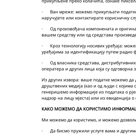
прикупљене преко колачића, ознаке пиксела 
· Ван мреже: можемо прикупљати податке 
наручујете или контактирате корисничку сл
· Од произвођача компонената и оригинал
вашем средству или од средстава произведен
· Кроз технологију носивих уређаја: може
уређајима за идентификацију путем радио ф
· Од власника средстава, дистрибутивних 
оператера и других лица која су одговорна
Из других извора: ваше податке можемо да 
друштвених медија (као и од људи с којима
генеришемо информације из података о рјеш
надзор на лицу мјеста) или из евиденција о
КАКО МОЖЕМО ДА КОРИСТИМО ИНФОРМАЦ
Ми можемо да користимо, и можемо дозвол
· Да бисмо пружили услуге вама и другим