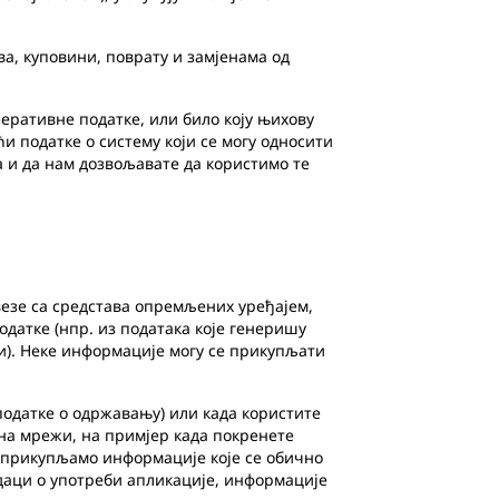
, куповини, поврату и замјенама од
перативне податке, или било коју њихову
и податке о систему који се могу односити
ња и да нам дозвољавате да користимо те
езе са средстава опремљених уређајем,
податке (нпр. из података које генеришу
ни). Неке информације могу се прикупљати
одатке о одржавању) или када користите
на мрежи, на примјер када покренете
 прикупљамо информације које се обично
одаци о употреби апликације, информације