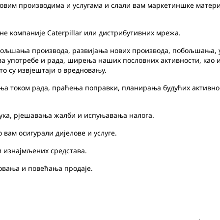
им производима и услугама и слали вам маркетиншке материја
 компаније Caterpillar или дистрибутивних мрежа.
обољшања производа, развијања нових производа, побољшања,
а употребе и рада, ширења наших пословних активности, као и 
о су извјештаји о вредновању.
а током рада, праћења поправки, планирања будућих активнос
ка, рјешавања жалби и испуњавања налога.
ам осигурали дијелове и услуге.
 изнајмљених средстава.
вања и повећања продаје.