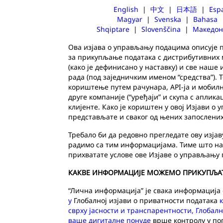
English
|
中文
|
日本語
|
Esp
Magyar
|
Svenska
|
Bahasa
Shqiptare
|
Slovenščina
|
Македон
Ова изјава о управљању подацима описује пра
за прикупљање података с дистрибутивних м
(како је дефинисано у наставку) и све наш
рада (под заједничким именом “средства”).
кориштење путем рачунара, API-ја и мобилних
друге компаније (“уређаји” и скупа с аплик
клијенте. Како је кориштен у овој Изјави о
представљате и сваког од њених запослених
Требало би да редовно прегледате ову изја
радимо са тим информацијама. Тиме што нам
прихватате услове ове Изјаве о управљању
КАКВЕ ИНФОРМАЦИЈЕ МОЖЕМО ПРИКУПЉА
“Лична информација” је свака информација 
у
Глобалној изјави о приватности података
сврху јасности и транспарентности,
Глобалн
ваше дигиталне понуде
врше контролу у по