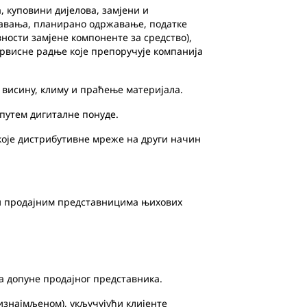
 куповини дијелова, замјени и
ржавања, планирано одржавање, податке
ности замјене компоненте за средство),
сервисне радње које препоручује компанија
 висину, климу и праћење материјала.
путем дигиталне понуде.
које дистрибутивне мреже на други начин
и продајним представницима њихових
 допуне продајног представника.
знајмљеном), укључујући клијенте