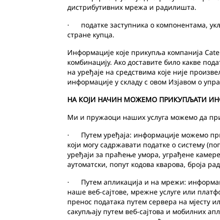
дистрибутивних мрежа и радилишта.
· податке заступника о компонентама, укљ
стране купца.
Информације које прикупља компанија Caterp
комбинацију. Ако доставите било какве пода
на уређаје на средствима које није произве
информације у складу с овом Изјавом о уп
НА КОЈИ НАЧИН МОЖЕМО ПРИКУПЉАТИ И
Ми и пружаоци наших услуга можемо да пр
· Путем уређаја: информације можемо прим
који могу садржавати податке о систему (поп
уређаји за праћење умора, уграђене камере,
аутоматски, попут кодова кварова, броја ра
· Путем апликација и на мрежи: информаци
наше веб-сајтове, мрежне услуге или плат
пренос података путем сервера на мјесту 
сакупљају путем веб-сајтова и мобилних ап