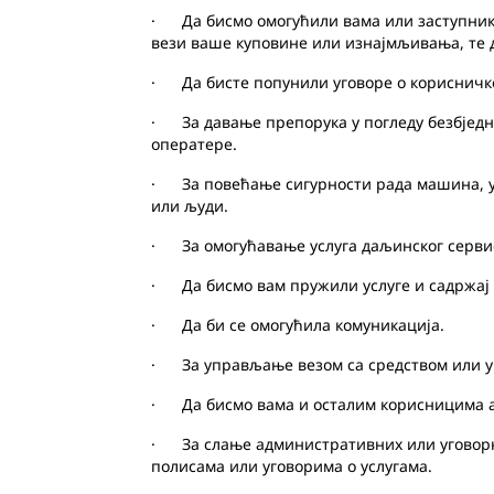
· Да бисмо омогућили вама или заступнику
вези ваше куповине или изнајмљивања, те 
· Да бисте попунили уговоре о корисничк
· За давање препорука у погледу безбједно
оператере.
· За повећање сигурности рада машина, у
или људи.
· За омогућавање услуга даљинског серви
· Да бисмо вам пружили услуге и садржај 
· Да би се омогућила комуникација.
· За управљање везом са средством или у
· Да бисмо вама и осталим корисницима а
· За слање административних или уговорн
полисама или уговорима о услугама.