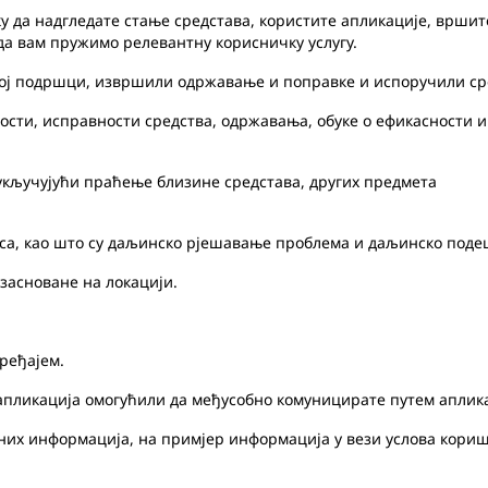
 да надгледате стање средстава, користите апликације, вршит
да вам пружимо релевантну корисничку услугу.
ој подршци, извршили одржавање и поправке и испоручили сре
сти, исправности средства, одржавања, обуке о ефикасности и
кључујући праћење близине средстава, других предмета
са, као што су даљинско рјешавање проблема и даљинско под
засноване на локацији.
ређајем.
пликација омогућили да међусобно комуницирате путем аплик
их информација, на примјер информација у вези услова кориш