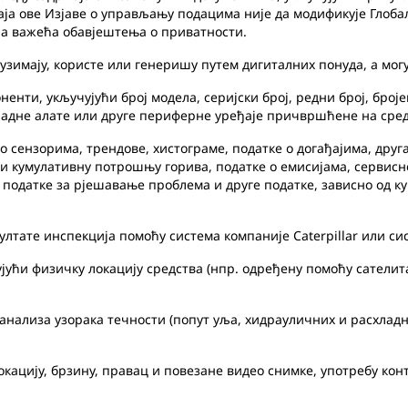
а ове Изјаве о управљању подацима није да модификује Глобал
ја важећа обавјештења о приватности.
узимају, користе или генеришу путем дигиталних понуда, а могу
енти, укључујући број модела, серијски број, редни број, броје
радне алате или друге периферне уређаје причвршћене на сред
 сензорима, трендове, хистограме, податке о догађајима, друг
и кумулативну потрошњу горива, податке о емисијама, сервисне
 податке за рјешавање проблема и друге податке, зависно од ку
лтате инспекција помоћу система компаније Caterpillar или си
ући физичку локацију средства (нпр. одређену помоћу сателита
анализа узорака течности (попут уља, хидрауличних и расхладн
кацију, брзину, правац и повезане видео снимке, употребу ко