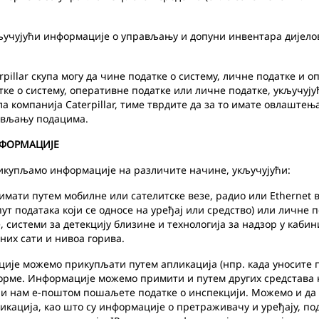
учујући информације о управљању и допуни инвентара дијелова
illar скупа могу да чине податке о систему, личне податке и о
тке о систему, оперативне податке или личне податке, укључујућ
ла компанија Caterpillar, тиме тврдите да за то имате овлаште
рављању подацима.
НФОРМАЦИЈЕ
икупљамо информације на различите начине, укључујући:
ати путем мобилне или сателитске везе, радио или Ethernet в
ут података који се односе на уређај или средство) или личне 
 системи за детекцију близине и технологија за надзор у каби
дних сати и нивоа горива.
је можемо прикупљати путем апликација (нпр. када уносите п
форме. Информације можемо примити и путем других средстава 
или нам е-поштом пошаљете податке о инспекцији. Можемо и да
ликација, као што су информације о претраживачу и уређају, п