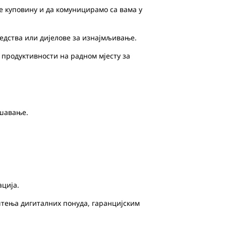
е куповину и да комуницирамо са вама у
дства или дијелове за изнајмљивање.
 продуктивности на радном мјесту за
ешавање.
ација.
тења дигиталних понуда, гаранцијским