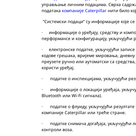
управљање личним подацима. Сврха садржај
података
компаније
Caterpillar
нити било ко
“Системски подаци” су информације које се 
· информације о уређају, средству и компон
перформансе и конфигурацију, укључујући 
· електронске податке, укључујући записе о
кодове грешака, вријеме мировања, дневну 
преузете ручно или аутоматски са средства,
користи уређај.
· податке о инспекцијама, укључујући резу
· информације о локацији уређаја, укључуј
Bluetooth или Wi-Fi сигнала).
· податке о флуиду, укључујући резултате 
компаније Caterpillar или треће стране.
· податке снимача догађаја, укључујући ло
контроли воза.