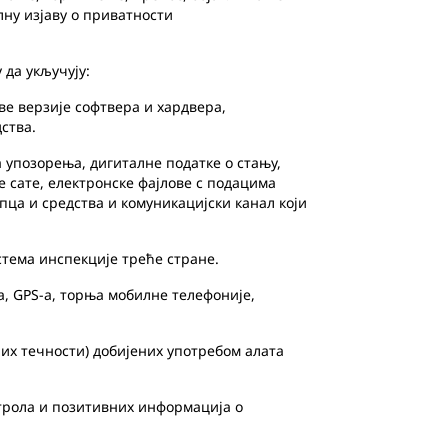
ну изјаву о приватности
 да укључују:
ве верзије софтвера и хардвера,
ства.
а упозорења, дигиталне податке о стању,
 сате, електронске фајлове с подацима
пца и средства и комуникацијски канал који
стема инспекције треће стране.
, GPS-а, торња мобилне телефоније,
их течности) добијених употребом алата
нтрола и позитивних информација о