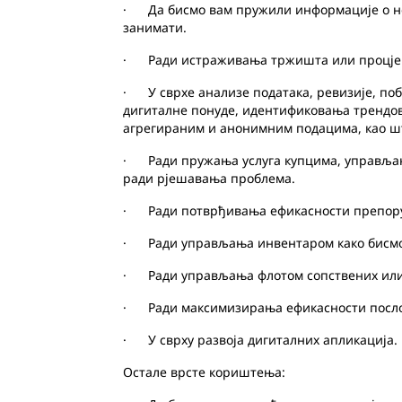
· Да бисмо вам пружили информације о нов
занимати.
· Ради истраживања тржишта или процјене
· У сврхе анализе података, ревизије, п
дигиталне понуде, идентификовања трендов
агрегираним и анонимним подацима, као шт
· Ради пружања услуга купцима, управљањ
ради рјешавања проблема.
· Ради потврђивања ефикасности препору
· Ради управљања инвентаром како бисмо в
· Ради управљања флотом сопствених или
· Ради максимизирања ефикасности посло
· У сврху развоја дигиталних апликација.
Остале врсте кориштења: