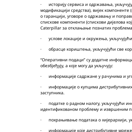
· историју сервиса и одржавања, укључују
модификацији средства), вијек компоненте 
о гаранцији, уговоре о одржавању и поправ
спискове компоненти (спискови дијелова кој
Caterpillar за отклањање познатих проблема
· услове локације и окружења, укључујући 
· обрасце кориштења, укључујући све кори
“Оперативни подаци” су додатне информаци
обезбјеђују, а које могу да укључују:
· информације садржане у рачунима и уго
· информације о купцима дистрибутивних 
заступника.
· податке о радном налогу, укључујући инф
идентификованом проблему и извршеним п
· похрањивање података о хијерархији, ук
· информације које дистрибутивне мреже к