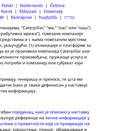
|
Polski
|
Nederlands
|
Čeština
|
Norsk
|
Ελληνικά
|
Slovenský
ệt
|
български
|
հայերեն
|
עברית
ијама, “Caterpillar,” “ми,” “нас” или “наш”)
трибутивна мрежа”), повезане компаније
м средствима и с њима повезаним мјестима
 укључујући: (1) апликације и платформе за
а их је произвела компанија Caterpillar или
компоненте произвођача, пружаоце услуга и
о потреби и компанију или субјекат који
примају, генеришу и преносе, те шта ми
атке (како је сваки дефинисан у наставку)
 тих информација.
осебан
појединац, како је описано у наставку
ључује референце на
личне информације у
штење о приватности које се примјењује на
пљање, кориштење, пренос, објављивање и