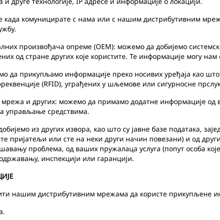
и друге технологије, IP адресе и информације о локацији.
када комуницирате с нама или с нашим дистрибутивним мрежам
ужбу.
них произвођача опреме (ОЕМ): можемо да добијемо системске
их од стране других које користите. Те информације могу нам 
мо да прикупљамо информације преко носивих уређаја као што 
реквенције (RFID), уграђених у шљемове или сигурносне прслук
мрежа и других: можемо да примамо додатне информације од в
 за управљање средствима.
добијемо из других извора, као што су јавне базе података, з
 сте пријатељи или сте на неки други начин повезани) и од дру
авању проблема, од ваших пружалаца услуга (попут особа које
 одржавању, инспекцији или гаранцији.
ИЈЕ
ити нашим дистрибутивним мрежама да користе прикупљене ин
а.