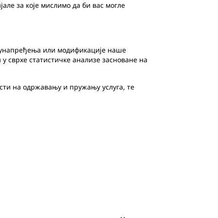
ле за које мислимо да би вас могле
 унапређења или модификације наше
у сврхе статистичке анализе засноване на
ти на одржавању и пружању услуга, те