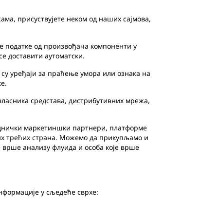
а, присуствујете неком од наших сајмова,
 податке од произвођача компоненти у
се доставити аутоматски.
су уређаји за праћење умора или ознака на
е.
ласника средстава, дистрибутивних мрежа,
аједнички маркетиншки партнери, платформе
гих трећих страна. Можемо да прикупљамо и
 врше анализу флуида и особа које врше
формације у сљедеће сврхе: