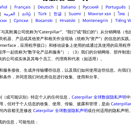
añol
|
Français
|
Deutsch
|
Italiano
|
Русский
|
Português
|
العربية
|
தமிழ்
|
Türk
|
한글
|
Suomi
|
Монгол хэл
|
ไทย
ски
|
Српски
|
Bosanski
|
Hrvatski
|
Montenegrin
|
Tiếng Vi
.（以下与其附属公司统称为“Caterpillar”、“我们”或”我们的“）从分
关机器、产品或其他资产和相关作业现场（统称为“资产”）的信息的实践
mming Interface，应用程序接口）和移动设备上使用的或通过其使用的应用程
程序一起统称为“数字化产品和服务”）；（3）我们的分销网络、部件制
代表的公司或实体及其每个员工、代理商和代表（如适用）。
和服务接收、生成并传输哪些信息，以及我们如何使用这些信息。向我们
和条件，并同意我们对此类信息进行收集、使用和分享。
识别（或可能识别）特定个人的任何信息，
Caterpillar 全球数据隐私声明
中
用，但对于个人信息的收集、使用、传输、披露和管理，是由
Caterpi
何内容都无意修改
Caterpillar 全球数据隐私声明
或任何适用的隐私声明
成的信息，可能包括：