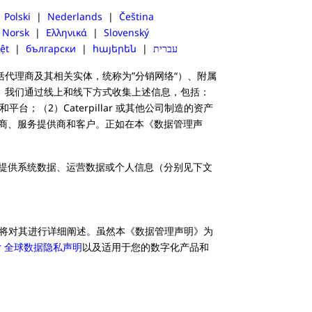
|
Polski
|
Nederlands
|
Čeština
|
Norsk
|
Ελληνικά
|
Slovenský
ệt
|
български
|
հայերեն
|
עברית
销网络（包括代理商及其相关实体，统称为”分销网络“）、附属
。我们通过线上和线下方式收集上述信息，包括：
序和平台；（2）Caterpillar 或其他公司制造的资产
造商、服务提供商和客户。正如在本《数据管理声
提供系统数据、运营数据或个人信息（分别见下文
将对其进行详细阐述。虽然本《数据管理声明》为
llar 全球数据隐私声明
以及适用于您的数字化产品和
。