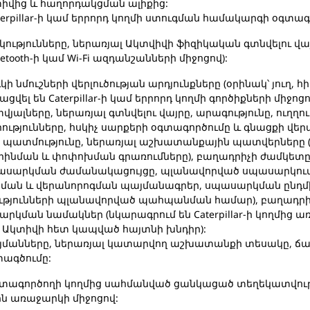
իվից և հաղորդակցման ալիքից:
terpillar-ի կամ երրորդ կողմի ստուգման համակարգի օգտա
ւթյունները, ներառյալ Ակտվիվի ֆիզիկական գտնվելու վայրը
ooth-ի կամ Wi-Fi ազդանշանների միջոցով):
կի նմուշների վերլուծության արդյունքները (օրինակ՝ յուղ, հ
ցվել են Caterpillar-ի կամ երրորդ կողմի գործիքների միջոցո
յալները, ներառյալ գտնվելու վայրը, արագությունը, ուղղու
թյունները, հսկիչ սարքերի օգտագործումը և գնացքի վեր
 պատմությունը, ներառյալ աշխատանքային պատվերները (
րինման և փոփոխման գրառումները), բաղադրիչի ժամկետը
սպասարկման ժամանակացույցը, պլանավորված սպասարկու
ան և վերանորոգման պայմանագրեր, սպասարկման ընդմիջ
թյունների պլանավորված պահպանման համար), բաղադրիչն
սարկման նամակներ (նկարագրում են Caterpillar-ի կողմ
ար Ակտիվի հետ կապված հայտնի խնդիր):
յմանները, ներառյալ կատարվող աշխատանքի տեսակը, ճա
ետագծումը:
գտագործողի կողմից սահմանված ցանկացած տեղեկատվությ
ին առաջարկի միջոցով: