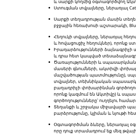
և սարքի կողմից օգտագործվող Ակտ
Ստուգման տվյալները, ներառյալ Ca
Սարքի տեղադրության մասին տեղեկո
բջջային հեռախոսի աշտարակի, Bluet
Հեղուկի տվյալները, ներառյալ հեղու
և հովացուցիչ հեղուկներ), որոնք ստա
Իրադարձությունների ձայնագրիչի տվ
և դրա հետ կապված տեսաձայնագրու
Ծառայությունների և սպասարկման
մասերի գնումների, ակտիվի փոխա
մաշվածության պատմությունը), 
տվյալներ, տեխնիկական սպասարկմ
բաղադրիչի փոխարինման գործողու
որոնք կազմում են Ակտիվը) և սպա
գործողությունները՝ ուղղելու համ
Տեղանքի և շրջակա միջավայրի պա
բարձրությունը, կլիման և նյութի հ
Օգտագործման ձևերը, ներառյալ օ
որը դուք տրամադրում եք մեզ թվայ