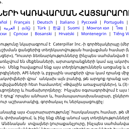
թ․
ՆԵՐԻ ԿԱՌԱՎԱՐՄԱՆ ՀԱՅՏԱՐԱՐՈ
añol
|
Français
|
Deutsch
|
Italiano
|
Русский
|
Português
|
العربية
|
தமிழ்
|
Türk
|
한글
|
Suomi
|
Монгол хэл
|
ไทย
ски
|
Српски
|
Bosanski
|
Hrvatski
|
Montenegrin
|
Tiếng Vi
ունը նկարագրում է Caterpillar Inc.-ի գործելակերպը (մե
եր») բաշխման ցանցերից տեղեկատվության հավաքման համար (
եր»), Դուստր ձեռնարկությունները (ինչպես սահմանված է 
 առնչվում են մեքենաների, արտադրանքների կամ այլ ակտ
 Մենք հավաքում ենք այս տեղեկություններն առցանց և օն
գիչների, API-ների և բջջային սարքերի վրա կամ դրանց մի
կտիվների վրա՝ անկախ այն բանից, թե արդյոք դրանք արտադ
հավելվածների հետ համատեղ՝ «Թվային առաջարկներ»), և (3
ւցողները և հաճախորդները: Ինչպես օգտագործվում է այս
մ է դուք՝ որպես անհատ և, համապատասխանաբար, ընկերու
չյուր աշխատակից, գործակալ ու ներկայացուցիչ:
նայեք այս Հայտարարությունը՝ հասկանալու համար, թե մ
մ և փոխանցում, և ինչ ենք մենք անում այդ տեղեկություն
Անձնական տվյալներ (յուրաքանչյուրը, ինչպես սահմանված 