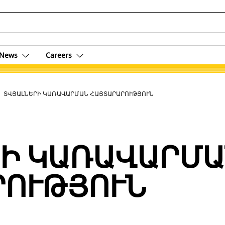
News
Careers
ent
ՏՎՅԱԼՆԵՐԻ ԿԱՌԱՎԱՐՄԱՆ ՀԱՅՏԱՐԱՐՈՒԹՅՈՒՆ
Ի ԿԱՌԱՎԱՐՄ
ՐՈՒԹՅՈՒՆ