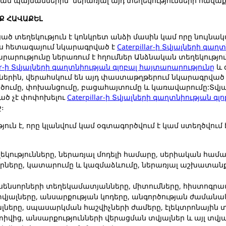
ն պայմաններին` ներառյալ այդ տեղեկությունների հավաք
Ք ՀԱՎԱՔԵԼ
ած տեղեկություն է կոնկրետ անձի մասին կամ որը նույնակ
ես հետագայում նկարագրված է
Caterpillar-ի Տվյալների գա
արությունը ներառում է հղումներ Անձնական տեղեկությու
lar-ի Տվյալների գաղտնիության գլոբալ հայտարարությունը
և 
ններին, վերահսկում են այդ փաստաթղթերում նկարագրված
րծումը, փոխանցումը, բացահայտումը և կառավարումը:Տվյ
ած չէ փոփոխելու
Caterpillar-ի Տվյալների գաղտնիության գ
ջ։
ւն է, որը կլանվում կամ օգտագործվում է կամ ստեղծվում 
կությունները, ներառյալ մոդելի համարը, սերիական հա
երը, կատարումը և կազմաձևումը, ներառյալ աշխատանք
 սենսորների տեղեկամատյանները, միտումները, հիստոգրամ
տվյալները, անսարքության կոդերը, անգործության ժամանա
երը, սպասարկման հաշվիչների ժամերը, էլեկտրոնային տվյ
վից, անսարքությունների վերացման տվյալներ և այլ տվ