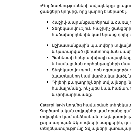
«Գործառնությունների տվյալները» լրացու
ցանցերի կողմից, որը կարող է ներառել․
Հաշիվ-ապրանքագրերում և ծառայո
Տեղեկատվություն Բաշխիչ ցանցերի
հաճախորդներին կամ նրանց դիլերա
Աշխատանքային պատվերի տվյալնե
և կատարված վերանորոգման մասին
Պահեստի հիերարխիայի տվյալները,
և համալրման գործընթացների մաս
Տեղեկատվություն, որն օգտագործվ
(պատկանող կամ վարձակալված), 
Դիլերի բաղադրիչների տվյալները,
համալրմանը, ինչպես նաև հաճախո
և փոխարինմանը:
Caterpillar-ի կողմից հավաքված տեղեկ
Գործառնական տվյալներ կամ դրանց ցան
տվյալներ կամ անձնական տեղեկատվությու
չարտադրված Ակտիվների սարքերին, դուք 
տեղեկատվությունը Տվյալների կառավա