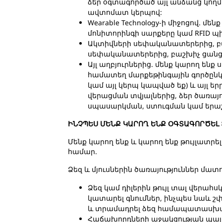
ձեր օգտագործած այլ անձանց կող
ավտոմատ կերպով:
Wearable Technology-ի միջոցով. մ
մոնիտորինգի սարքերը կամ RFID պ
Ակտիվների սեփականատերերից, բաշ
սեփականատերերից, բաշխիչ ցանց
Այլ աղբյուրներից. մենք կարող ենք
համատեղ մարքեթինգային գործընկե
կամ այլ կերպ կապված եք) և այլ ե
վերացման տվյալներից, ձեր ծառայո
սպասարկման, ստուգման կամ երաշ
ԻՆՉՊԵՍ ՄԵՆՔ ԿԱՐՈՂ ԵՆՔ ՕԳՏԱԳՈՐԾԵԼ
Մենք կարող ենք և կարող ենք թույլատ
համար.
Ձեզ և մյուսներին ծառայություններ մատո
Ձեզ կամ դիլերին թույլ տալ վերա
կատարել գնումներ, ինչպես նաև շփ
և տրամադրել ձեզ համապատասխ
Հաճախորդների աջակցության պայմ