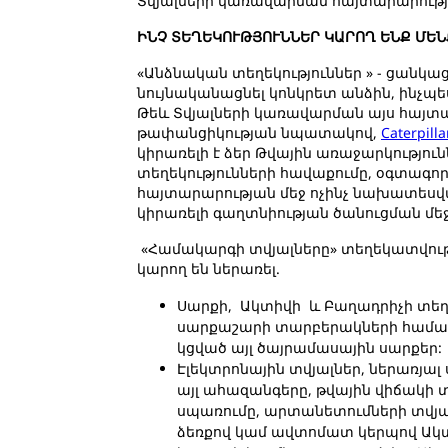
Տվյալների կառավարման հայտարարությա
ԻՆՉ ՏԵՂԵԿՈՒԹՅՈՒՆՆԵՐ ԿԱՐՈՂ ԵՆՔ ՄԵՆ
«Անձնական տեղեկություններ » - ցանկաց
նույնականացնել կոնկրետ անձին, ինչպ
Թեև Տվյալների կառավարման այս հայտար
թափանցիկության նպատակով,
Caterpil
կիրառելի է ձեր Թվային առաջարկությու
տեղեկությունների հավաքումը, օգտագո
հայտարարության մեջ ոչինչ նախատեսվ
կիրառելի գաղտնիության ծանուցման մե
«Համակարգի տվյալները» տեղեկատվությո
կարող են ներառել.
Սարքի, Ակտիվի և Բաղադրիչի տեղե
սարքաշարի տարբերակների համարն
կցված այլ ծայրամասային սարքեր:
Էլեկտրոնային տվյալներ, ներառյալ
այլ ահազանգերը, թվային վիճակի 
սպառումը, արտանետումների տվյալն
ձեռքով կամ ավտոմատ կերպով Ակտի