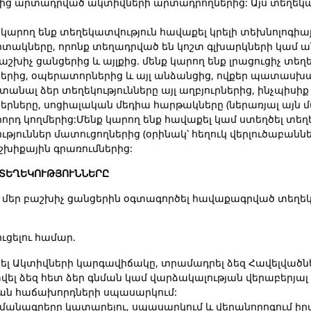
մից արտադրված ակտիվների արտադրողներից: Այս տեղեկատ
ենք կարող ենք տեղեկատվություն հավաքել կրելի տեխնոլոգիա
իտակները, որոնք տեղադրված են կոշտ գլխարկների կամ ա
խիչ ցանցերից և այլքից. մենք կարող ենք լրացուցիչ տեղ
երից, օպերատորներից և այլ անձանցից, ովքեր պատասխ
 ստանալ ձեր տեղեկությունները այլ աղբյուրներից, ինչպիսի
րները, սոցիալական մեդիա հարթակները (ներառյալ այն մա
րրորդ կողմերից:Մենք կարող ենք հավաքել կամ ստեղծել տե
ւթյուններ մատուցողներից (օրինակ՝ հեղուկ վերլուծաբաննե
խիքային գրառումներից:
 ՏԵՂԵԿՈՒԹՅՈՒՆՆԵՐԸ
րել մեր բաշխիչ ցանցերին օգտագործել հավաքագրված տեղ
ւցելու համար.
հսկել Ակտիվների կարգավիճակը, տրամադրել ձեզ Հավելված
վել ձեզ հետ ձեր գնման կամ վարձակալության վերաբերյալ
ան հաճախորդների սպասարկում:
անագրերը կատարելու, սպասարկում և վերանորոգում իր