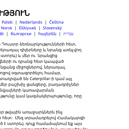
ՒԹՅՈՒՆ
|
Polski
|
Nederlands
|
Čeština
|
Norsk
|
Ελληνικά
|
Slovenský
ệt
|
български
|
հայերեն
|
עברית
ր Դուստր ձեռնարկությունների հետ,
ներառյալ դիլերները և նրանց առնչվող
ստորև) և մեր ու նրանցից
իվների ու դրանց հետ կապված
ցանց միջոցներով, ներառյալ.
ջոցով օգտագործելու համար,
րված են Caterpillar-ի կամ այլ
) մեր բաշխիչ ցանցերը, բաղադրիչներ
 Տվյալների կառավարման
թյունը կամ կազմակերպությունը, որը
եր թվային առաջարկներն ինչ
ների հետ: Մեզ տրամադրելով Համակարգի
է ստորև), դուք համաձայնում եք այս