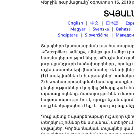
Վերջին թարմացումը՝ օգոստոսի 15, 2018 
ՏՎՅԱԼ
English
|
中文
|
日本語
|
Esp
Magyar
|
Svenska
|
Bahasa
Shqiptare
|
Slovenščina
|
Македон
Տվյալների կառավարման այս հայտարարությ
«Caterpillar», «մենք», «մենք» կամ «մ
կազմակերպությունները, «Բաշխման ցանց
յուրաքանչյուրի հաճախորդները , որոնք
աշխատատեղերի (համատեղ՝ «Ակտիվներ»)։
(1) հավելվածներ և հարթակներ՝ համակար
2) հեռահաղորդակցման կամ այլ սարքեր ա
ընկերությունների կողմից («Սարքեր» և 
արտադրողները, ծառայություններ մատո
հայտարարությունում, «դուք» նշանակու
դուք ներկայացնում եք, և նրա յուրաքան
Դուք պետք է պարբերաբար ուշադիր վերա
տեղեկություններ են ստանում, ստեղծու
տվյալներ, Գործառնական տվյալներ կամ 