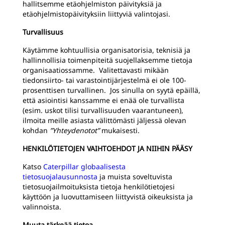
hallitsemme etäohjelmiston päivityksiä ja
etäohjelmistopäivityksiin liittyviä valintojasi.
Turvallisuus
Käytämme kohtuullisia organisatorisia, teknisiä ja
hallinnollisia toimenpiteitä suojellaksemme tietoja
organisaatiossamme. Valitettavasti mikään
tiedonsiirto- tai varastointijärjestelmä ei ole 100-
prosenttisen turvallinen. Jos sinulla on syytä epäillä,
että asiointisi kanssamme ei enää ole turvallista
(esim. uskot tilisi turvallisuuden vaarantuneen),
ilmoita meille asiasta välittömästi jäljessä olevan
kohdan
”Yhteydenotot”
mukaisesti.
HENKILÖTIETOJEN VAIHTOEHDOT JA NIIHIN PÄÄSY
Katso
Caterpillar globaalisesta
tietosuojalausunnosta
ja muista soveltuvista
tietosuojailmoituksista tietoja henkilötietojesi
käyttöön ja luovuttamiseen liittyvistä oikeuksista ja
valinnoista.
Muuta tärkeää tietoa