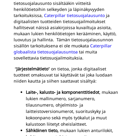
tietosuojalausunto sisältääkin viitteitä
henkilötietoihin selkeyden ja läpinäkyvyyden
tarkoituksissa,
Caterpillar tietosuojalausunto
ja
digitaalisten tuotteiden tietosuojailmoitukset
hallitsevat näissä asiakirjoissa kuvailtuja asioita,
mukaan lukien henkilötietojen kerääminen, käyttö,
luovutus ja hallinta. Tämän tietosuojalausunnon
sisällön tarkoituksena ei ole muokata
Caterpillar
globaalista tietosuojalausuntoa
tai muita
sovellettavia tietosuojailmoituksia.
“
Järjestelmätieto
” on tietoa, jonka digitaaliset
tuotteet omaksuvat tai käyttävät tai joka luodaan
niiden kautta ja siihen saattavat sisältyä:
Laite-, kalusto- ja komponenttitiedot
, mukaan
lukien mallinumero, sarjanumero,
tilausnumero, ohjelmisto- ja
laitteistoversionumerot, suorituskyky ja
kokoonpano sekä myös työkalut ja muut
kalustoon liitetyt oheislaitteet.
Sähköinen tieto,
mukaan lukien anturilokit,