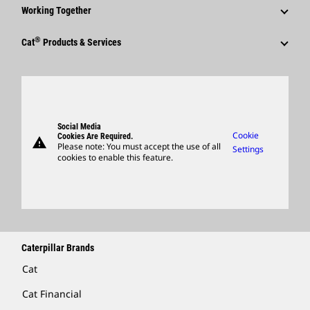
Why Caterpillar?
Code Of Conduct
Working Together
Events & Presentations
Media Contacts
Career Areas
Sustainability
Employees
Quarterly Financial Results
®
Cat
Products & Services
Social Media
Culture
Innovation
Retirees & Alumni
Annual Report & Sustainability Report
Products
Caterpillar FAQs
Search & Apply
Global Locations
Sponsorships
SEC Filings
Parts
Candidate Login
Visitors Center & Museum
Suppliers
Governance
Support
Social Media
Caterpillar Ventures
Cookie
Cookies Are Required.
warning
Merchandise
Please note: You must accept the use of all
Settings
cookies to enable this feature.
Licensing
Locate A Dealer
Caterpillar Brands
Cat
Cat Financial