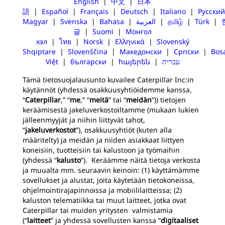
English
|
中文
|
日本
語
|
Español
|
Français
|
Deutsch
|
Italiano
|
Русский
Magyar
|
Svenska
|
Bahasa
|
العربية
|
தமிழ்
|
Türk
|
글
|
Suomi
|
Монгол
хэл
|
ไทย
|
Norsk
|
Ελληνικά
|
Slovenský
Shqiptare
|
Slovenščina
|
Македонски
|
Српски
|
Bos
Việt
|
български
|
հայերեն
|
עברית
Tämä tietosuojalausunto kuvailee Caterpillar Inc:in
käytännöt (yhdessä osakkuusyhtiöidemme kanssa,
“
Caterpillar
,” “
me
,” “
meitä
” tai “
meidän
”)) tietojen
keräämisestä jakeluverkostoiltamme (mukaan lukien
jälleenmyyjät ja niihin liittyvät tahot,
“
jakeluverkostot
”), osakkuusyhtiöt (kuten alla
määritelty) ja meidän ja niiden asiakkaat liittyen
koneisiin, tuotteisiin tai kalustoon ja työmaihin
(yhdessä “
kalusto
”). Keräämme näitä tietoja verkosta
ja muualta mm. seuraavin keinoin: (1) käyttämämme
sovellukset ja alustat, joita käytetään tietokoneissa,
ohjelmointirajapinnoissa ja mobiililaitteissa; (2)
kaluston telematiikka tai muut laitteet, jotka ovat
Caterpillar tai muiden yritysten valmistamia
(“
laitteet
” ja yhdessä sovellusten kanssa “
digitaaliset