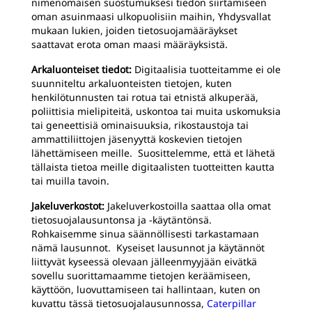
nimenomaisen suostumuksesi tiedon siirtämiseen
oman asuinmaasi ulkopuolisiin maihin, Yhdysvallat
mukaan lukien, joiden tietosuojamääräykset
saattavat erota oman maasi määräyksistä.
Arkaluonteiset tiedot:
Digitaalisia tuotteitamme ei ole
suunniteltu arkaluonteisten tietojen, kuten
henkilötunnusten tai rotua tai etnistä alkuperää,
poliittisia mielipiteitä, uskontoa tai muita uskomuksia
tai geneettisiä ominaisuuksia, rikostaustoja tai
ammattiliittojen jäsenyyttä koskevien tietojen
lähettämiseen meille. Suosittelemme, että et lähetä
tällaista tietoa meille digitaalisten tuotteitten kautta
tai muilla tavoin.
Jakeluverkostot:
Jakeluverkostoilla saattaa olla omat
tietosuojalausuntonsa ja -käytäntönsä.
Rohkaisemme sinua säännöllisesti tarkastamaan
nämä lausunnot. Kyseiset lausunnot ja käytännöt
liittyvät kyseessä olevaan jälleenmyyjään eivätkä
sovellu suorittamaamme tietojen keräämiseen,
käyttöön, luovuttamiseen tai hallintaan, kuten on
kuvattu tässä tietosuojalausunnossa,
Caterpillar