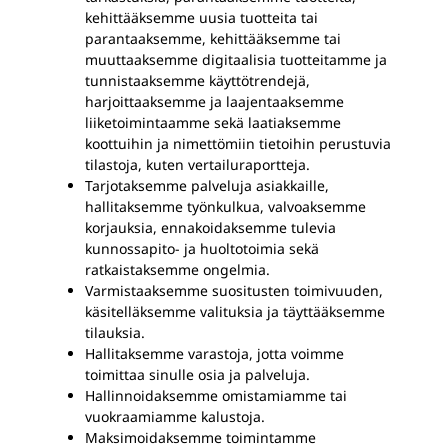
kehittääksemme uusia tuotteita tai
parantaaksemme, kehittääksemme tai
muuttaaksemme digitaalisia tuotteitamme ja
tunnistaaksemme käyttötrendejä,
harjoittaaksemme ja laajentaaksemme
liiketoimintaamme sekä laatiaksemme
koottuihin ja nimettömiin tietoihin perustuvia
tilastoja, kuten vertailuraportteja.
Tarjotaksemme palveluja asiakkaille,
hallitaksemme työnkulkua, valvoaksemme
korjauksia, ennakoidaksemme tulevia
kunnossapito- ja huoltotoimia sekä
ratkaistaksemme ongelmia.
Varmistaaksemme suositusten toimivuuden,
käsitelläksemme valituksia ja täyttääksemme
tilauksia.
Hallitaksemme varastoja, jotta voimme
toimittaa sinulle osia ja palveluja.
Hallinnoidaksemme omistamiamme tai
vuokraamiamme kalustoja.
Maksimoidaksemme toimintamme