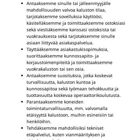
Antaaksemme sinulle tai jälleenmyyjälle
mahdollisuuden valvoa kaluston tilaa,
tarjotaksemme sovelluksia käyttöösi,
käsitelläksemme ja toimittaaksemme ostoksiasi
sekä viestiäksemme kanssasi ostoksista tai
vuokrauksesta sekä tarjotaksemme sinulle
asiaan liittyvää asiakaspalvelua.
Täyttääksemme asiakastukisopimuksia,
suorittaaksemme kunnossapito- ja
korjaustoimenpiteitä ja toimittaaksemme
vuokrakaluston tai sen osia.
Antaaksemme suosituksia, jotka koskevat
turvallisuutta, kaluston kuntoa ja
kunnossapitoa sekä työmaan tehokkuutta ja
tuottavuutta koskevaa operaattorikoulutusta.
Parantaaksemme koneiden
toimintaturvallisuutta, mm. valvomalla
etäisyyttä kalustoon, muihin esineisiin tai
henkilöihin.
Tehdäksemme mahdollisiksi tekniset
etäpalvelut, kuten vianmäärityksen ja