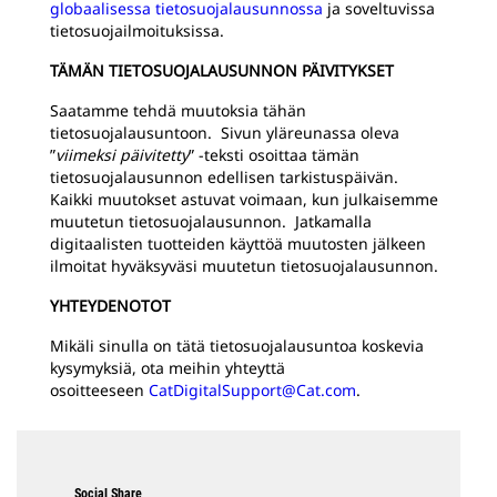
globaalisessa tietosuojalausunnossa
ja soveltuvissa
tietosuojailmoituksissa.
TÄMÄN TIETOSUOJALAUSUNNON PÄIVITYKSET
Saatamme tehdä muutoksia tähän
tietosuojalausuntoon. Sivun yläreunassa oleva
”
viimeksi päivitetty
” -teksti osoittaa tämän
tietosuojalausunnon edellisen tarkistuspäivän.
Kaikki muutokset astuvat voimaan, kun julkaisemme
muutetun tietosuojalausunnon. Jatkamalla
digitaalisten tuotteiden käyttöä muutosten jälkeen
ilmoitat hyväksyväsi muutetun tietosuojalausunnon.
YHTEYDENOTOT
Mikäli sinulla on tätä tietosuojalausuntoa koskevia
kysymyksiä, ota meihin yhteyttä
osoitteeseen
CatDigitalSupport@Cat.com
.
Social Share