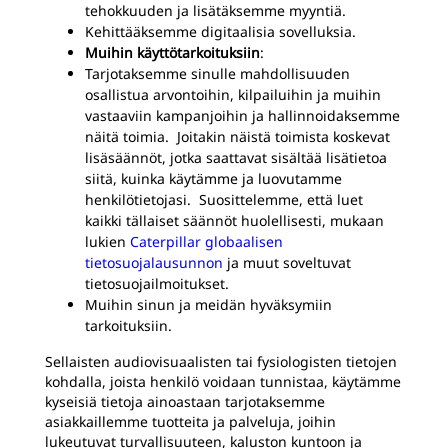
tehokkuuden ja lisätäksemme myyntiä.
Kehittääksemme digitaalisia sovelluksia.
Muihin käyttötarkoituksiin
:
Tarjotaksemme sinulle mahdollisuuden
osallistua arvontoihin, kilpailuihin ja muihin
vastaaviin kampanjoihin ja hallinnoidaksemme
näitä toimia. Joitakin näistä toimista koskevat
lisäsäännöt, jotka saattavat sisältää lisätietoa
siitä, kuinka käytämme ja luovutamme
henkilötietojasi. Suosittelemme, että luet
kaikki tällaiset säännöt huolellisesti, mukaan
lukien
Caterpillar globaalisen
tietosuojalausunnon
ja muut soveltuvat
tietosuojailmoitukset.
Muihin sinun ja meidän hyväksymiin
tarkoituksiin.
Sellaisten audiovisuaalisten tai fysiologisten tietojen
kohdalla, joista henkilö voidaan tunnistaa, käytämme
kyseisiä tietoja ainoastaan tarjotaksemme
asiakkaillemme tuotteita ja palveluja, joihin
lukeutuvat turvallisuuteen, kaluston kuntoon ja