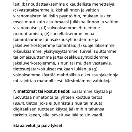
lait; (b) noudattaaksemme oikeudellista menettelyä;
(c) vastataksemme julkishallinnon ja valtion
viranomaisten laillisiin pyyntöihin, mukaan lukien
myös muut kuin asuinmaasi julkishallinnon ja valtion
viranomaiset; (d) valvoaksemme ehtojemme
noudattamista; (e) suojellaksemme omaa
toimintaamme tai osakkuusyhtiöidemme ja
jakeluverkostojemme toimintaa; (f) suojellaksemme
oikeuksiamme, yksityisyyttämme, turvallisuuttamme
tai omaisuuttamme ja/tai osakkuusyhtiöidemme,
jakeluverkostojemme, sinun tai muiden vastaavia,
tietosuojatarkoitukset mukaan lukien ja (g)
voidaksemme käyttää mahdollisia oikeussuojakeinoja
tai rajoittaa mahdollisesti kärsimiämme vahinkoja.
Nimettömät tai kootut tiedot:
Saatamme käyttää ja
luovuttaa nimetöntä tai yhteen koottua tietoa
(
esim.
tietoa, joka ei tunnista sinua tai muuta
digitaalisen tuotteen käyttäjää) mihin tahansa
tarkoitukseen, ellei soveltuva laki toisin vaadi.
Etäpalvelut ja päivitykset