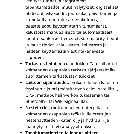
kehityssuunnat, histogrammit,
tapahtumatiedot, muut hälytykset, digitaaliset
tilatiedot, vikakoodit, joutoaika, päivittäinen ja
kumulatiivinen polttoaineenkulutus,
päästötiedot, käyttömittarin tuntimäärät,
kalustosta manuaalisesti tai automaattisesti
ladatut sähköiset tiedostot, vianmääritystiedot
ja muut tiedot, asiakkaasta, kalustosta ja
laitteen käyttämästä viestintäkanavasta
riippuen.
Tarkastustiedot,
mukaan lukien Caterpillar tai
kolmannen osapuolen tarkastusjärjestelmän
suorittamien tarkastusten tulokset.
Laitteen sijaintitiedot,
mukaan lukien kaluston
fyysinen sijainti (määritettynä esim. satelliitti-,
GPS-, matkapuhelinverkon tukiaseman tai
Bluetooth-
tai WiFi-signaalilla).
Nestetiedot,
mukaan lukien Caterpillar tai
kolmannen osapuolen työkaluilla otettujen
nestenäytteiden (kuten öljy ja hydrauli- ja
jäähdytysnesteet) analyysitulokset.
Tapahtumatietojen tallennuslaitteen