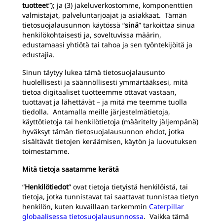
tuotteet
”); ja (3) jakeluverkostomme, komponenttien
valmistajat, palveluntarjoajat ja asiakkaat. Tämän
tietosuojalausunnon käytössä “
sinä
” tarkoittaa sinua
henkilökohtaisesti ja, soveltuvissa määrin,
edustamaasi yhtiötä tai tahoa ja sen työntekijöitä ja
edustajia.
Sinun täytyy lukea tämä tietosuojalausunto
huolellisesti ja säännöllisesti ymmärtääksesi, mitä
tietoa digitaaliset tuotteemme ottavat vastaan,
tuottavat ja lähettävät – ja mitä me teemme tuolla
tiedolla. Antamalla meille järjestelmätietoja,
käyttötietoja tai henkilötietoja (määritelty jäljempänä)
hyväksyt tämän tietosuojalausunnon ehdot, jotka
sisältävät tietojen keräämisen, käytön ja luovutuksen
toimestamme.
Mitä tietoja saatamme kerätä
“
Henkilötiedot
” ovat tietoja tietyistä henkilöistä, tai
tietoja, jotka tunnistavat tai saattavat tunnistaa tietyn
henkilön, kuten kuvaillaan tarkemmin
Caterpillar
globaalisessa tietosuojalausunnossa
. Vaikka tämä