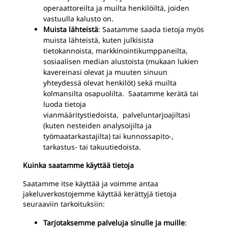
operaattoreilta ja muilta henkilöiltä, joiden
vastuulla kalusto on.
Muista lähteistä
: Saatamme saada tietoja myös
muista lähteistä, kuten julkisista
tietokannoista, markkinointikumppaneilta,
sosiaalisen median alustoista (mukaan lukien
kavereinasi olevat ja muuten sinuun
yhteydessä olevat henkilöt) sekä muilta
kolmansilta osapuolilta. Saatamme kerätä tai
luoda tietoja
vianmääritystiedoista,
palveluntarjoajiltasi
(kuten nesteiden analysoijilta ja
työmaatarkastajilta) tai kunnossapito-,
tarkastus- tai takuutiedoista.
Kuinka saatamme käyttää tietoja
Saatamme itse käyttää ja voimme antaa
jakeluverkostojemme käyttää kerättyjä tietoja
seuraaviin tarkoituksiin:
Tarjotaksemme palveluja sinulle ja muille
: