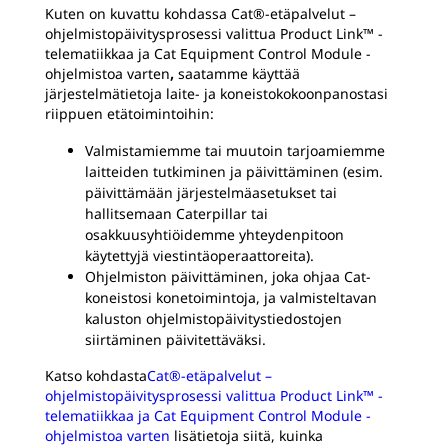
Kuten on kuvattu kohdassa Cat®-etäpalvelut –
ohjelmistopäivitysprosessi valittua Product Link™ -
telematiikkaa ja Cat Equipment Control Module -
ohjelmistoa varten
,
saatamme käyttää
järjestelmätietoja laite- ja koneistokokoonpanostasi
riippuen etätoimintoihin:
Valmistamiemme tai muutoin tarjoamiemme
laitteiden tutkiminen ja päivittäminen (esim.
päivittämään järjestelmäasetukset tai
hallitsemaan Caterpillar tai
osakkuusyhtiöidemme yhteydenpitoon
käytettyjä viestintäoperaattoreita).
Ohjelmiston päivittäminen, joka ohjaa Cat-
koneistosi konetoimintoja, ja valmisteltavan
kaluston ohjelmistopäivitystiedostojen
siirtäminen päivitettäväksi.
Katso kohdasta
Cat®-etäpalvelut –
ohjelmistopäivitysprosessi valittua Product Link™ -
telematiikkaa ja Cat Equipment Control Module -
ohjelmistoa varten
lisätietoja siitä, kuinka