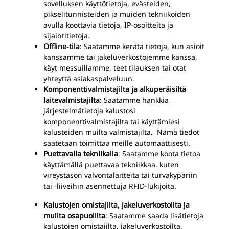
sovelluksen käyttötietoja, evästeiden,
pikselitunnisteiden ja muiden tekniikoiden
avulla koottavia tietoja, IP-osoitteita ja
sijaintitietoja.
Offline-tila
: Saatamme kerätä tietoja, kun asioit
kanssamme tai jakeluverkostojemme kanssa,
käyt messuillamme, teet tilauksen tai otat
yhteyttä asiakaspalveluun.
Komponenttivalmistajilta ja alkuperäisiltä
laitevalmistajilta
: Saatamme hankkia
järjestelmätietoja kalustosi
komponenttivalmistajilta tai käyttämiesi
kalusteiden muilta valmistajilta. Nämä tiedot
saatetaan toimittaa meille automaattisesti.
Puettavalla tekniikalla
: Saatamme koota tietoa
käyttämällä puettavaa tekniikkaa, kuten
vireystason valvontalaitteita tai turvakypäriin
tai -liiveihin asennettuja RFID-lukijoita.
Kalustojen omistajilta, jakeluverkostoilta ja
muilta osapuolilta
: Saatamme saada lisätietoja
kalustojen omistajilta, jakeluverkostoilta,