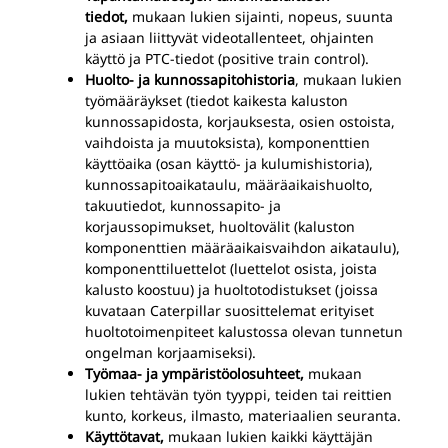
tiedot,
mukaan lukien sijainti, nopeus, suunta
ja asiaan liittyvät videotallenteet, ohjainten
käyttö ja PTC-tiedot (positive train control).
Huolto- ja kunnossapitohistoria
, mukaan lukien
työmääräykset (tiedot kaikesta kaluston
kunnossapidosta, korjauksesta, osien ostoista,
vaihdoista ja muutoksista), komponenttien
käyttöaika (osan käyttö- ja kulumishistoria),
kunnossapitoaikataulu, määräaikaishuolto,
takuutiedot, kunnossapito- ja
korjaussopimukset, huoltovälit (kaluston
komponenttien määräaikaisvaihdon aikataulu),
komponenttiluettelot (luettelot osista, joista
kalusto koostuu) ja huoltotodistukset (joissa
kuvataan Caterpillar suosittelemat erityiset
huoltotoimenpiteet kalustossa olevan tunnetun
ongelman korjaamiseksi).
Työmaa- ja ympäristöolosuhteet,
mukaan
lukien tehtävän työn tyyppi, teiden tai reittien
kunto, korkeus, ilmasto, materiaalien seuranta.
Käyttötavat,
mukaan lukien kaikki käyttäjän