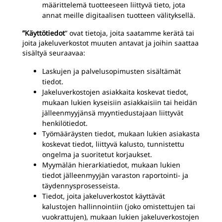
määrittelemä tuotteeseen liittyvä tieto, jota
annat meille digitaalisen tuotteen välityksellä.
”Käyttötiedot
” ovat tietoja, joita saatamme kerätä tai
joita jakeluverkostot muuten antavat ja joihin saattaa
sisältyä seuraavaa:
Laskujen ja palvelusopimusten sisältämät
tiedot.
Jakeluverkostojen asiakkaita koskevat tiedot,
mukaan lukien kyseisiin asiakkaisiin tai heidän
jälleenmyyjänsä myyntiedustajaan liittyvät
henkilötiedot.
Työmääräysten tiedot, mukaan lukien asiakasta
koskevat tiedot, liittyvä kalusto, tunnistettu
ongelma ja suoritetut korjaukset.
Myymälän hierarkiatiedot, mukaan lukien
tiedot jälleenmyyjän varaston raportointi- ja
täydennysprosesseista.
Tiedot, joita jakeluverkostot käyttävät
kalustojen hallinnointiin (joko omistettujen tai
vuokrattujen), mukaan lukien jakeluverkostojen