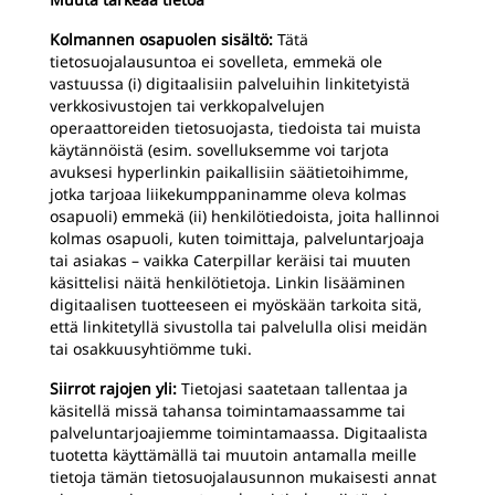
Kolmannen osapuolen sisältö:
Tätä
tietosuojalausuntoa ei sovelleta, emmekä ole
vastuussa (i) digitaalisiin palveluihin linkitetyistä
verkkosivustojen tai verkkopalvelujen
operaattoreiden tietosuojasta, tiedoista tai muista
käytännöistä (esim. sovelluksemme voi tarjota
avuksesi hyperlinkin paikallisiin säätietoihimme,
jotka tarjoaa liikekumppaninamme oleva kolmas
osapuoli) emmekä (ii) henkilötiedoista, joita hallinnoi
kolmas osapuoli, kuten toimittaja, palveluntarjoaja
tai asiakas – vaikka Caterpillar keräisi tai muuten
käsittelisi näitä henkilötietoja. Linkin lisääminen
digitaalisen tuotteeseen ei myöskään tarkoita sitä,
että linkitetyllä sivustolla tai palvelulla olisi meidän
tai osakkuusyhtiömme tuki.
Siirrot rajojen yli:
Tietojasi saatetaan tallentaa ja
käsitellä missä tahansa toimintamaassamme tai
palveluntarjoajiemme toimintamaassa. Digitaalista
tuotetta käyttämällä tai muutoin antamalla meille
tietoja tämän tietosuojalausunnon mukaisesti annat