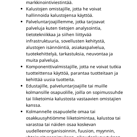
markkinointiviestintää.
Kalustojen omistajille, jotta he voivat
hallinnoida kalustojensa käyttöä.
Palveluntarjoajillemme, jotka tarjoavat
palveluja kuten tietojen analysointia,
tietotekniikkaa ja siihen liittyvää
infrastruktuuria, sovellusten kehitystä,
alustojen isännöintiä, asiakaspalvelua,
tuotekehittelyä, tarkastuksia, neuvontaa ja
muita palveluja.
Komponenttivalmistajille, jotta ne voivat tutkia
tuotteittensa käyttöä, parantaa tuotteitaan ja
kehittää uusia tuotteita.
Edustajille, palveluntarjoajille tai muille
kolmansille osapuolille, joilla on sopimussuhde
tai liiketoimia kalustosta vastaavien omistajien
kanssa.
Kolmannelle osapuolelle omaa tai
osakkuusyhtiömme liiketoimintaa, kalustoa tai
varastoa tai näiden osaa koskevan
uudelleenorganisoinnin, fuusion, myynnin,