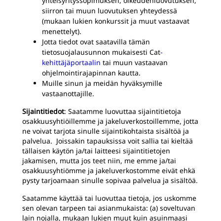
yhteisyrityssopimuksen, oikeudenluovutuksen,
siirron tai muun luovutuksen yhteydessä
(mukaan lukien konkurssit ja muut vastaavat
menettelyt).
Jotta tiedot ovat saatavilla tämän
tietosuojalausunnon mukaisesti Cat
-
kehittäjäportaalin
tai muun vastaavan
ohjelmointirajapinnan kautta.
Muille sinun ja meidän hyväksymille
vastaanottajille.
Sijaintitiedot
: Saatamme luovuttaa sijaintitietoja
osakkuusyhtiöillemme ja jakeluverkostoillemme, jotta
ne voivat tarjota sinulle sijaintikohtaista sisältöä ja
palvelua. Joissakin tapauksissa voit sallia tai kieltää
tällaisen käytön ja/tai laitteesi sijaintitietojen
jakamisen, mutta jos teet niin, me emme ja/tai
osakkuusyhtiömme ja jakeluverkostomme eivät ehkä
pysty tarjoamaan sinulle sopivaa palvelua ja sisältöä.
Saatamme käyttää tai luovuttaa tietoja, jos uskomme
sen olevan tarpeen tai asianmukaista: (a) soveltuvan
lain nojalla, mukaan lukien muut kuin asuinmaasi