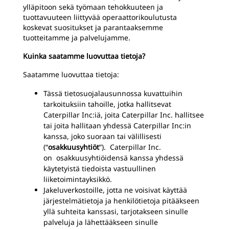
ylläpitoon sekä työmaan tehokkuuteen ja
tuottavuuteen liittyvää operaattorikoulutusta
koskevat suositukset ja parantaaksemme
tuotteitamme ja palvelujamme.
Kuinka saatamme luovuttaa tietoja?
Saatamme luovuttaa tietoja:
Tässä tietosuojalausunnossa kuvattuihin
tarkoituksiin tahoille, jotka hallitsevat
Caterpillar Inc:iä, joita Caterpillar Inc. hallitsee
tai joita hallitaan yhdessä Caterpillar Inc:in
kanssa, joko suoraan tai välillisesti
(“
osakkuusyhtiöt
”).
Caterpillar Inc.
on
osakkuusyhtiöidensä kanssa yhdessä
käytetyistä tiedoista vastuullinen
liiketoimintayksikkö.
Jakeluverkostoille, jotta ne voisivat käyttää
järjestelmätietoja ja henkilötietoja pitääkseen
yllä suhteita kanssasi, tarjotakseen sinulle
palveluja ja lähettääkseen sinulle