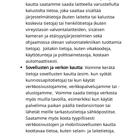
kautta saatamme saada laitteella varustellulta
kalustolta tietoa, joka saattaa sisältää
järjestelmätietoja (kuten laitetta tai kalustoa
koskevia tietoja) tai henkilötietoja (kuten
vireystason valvontalaitteiden, sisäisen
kameran ja etäisyysjärjestelmien sekä
ohjaamossa olevan valvontatekniikan tuottamia
tietoja). Joitakin tietoja, kuten vikakoodeja,
käyttötunteja ja polttoainetasoja, kootaan
automaattisesti.
Sovellusten ja verkon kautta
: Voimme kerätä
tietoja sovellusten kautta (esim. kun syötät
kunnossapitotietoja) tai kun käytät
verkkosivustojamme, verkkopalvelujamme tai -
alustojamme. Voimme saada tietoja verkosta
myös muilla tavoilla, esimerkiksi kun käytät
palvelimia paikan päällä tiedonsiirtoon tai
lähetät meille tarkastustietoja sähköpostitse.
Saatamme myös koota tyypillisesti
verkkosivustojen ja mobiilisovellusten kautta
koottavaa tietoa, kuten selain- ja laitetietoja,