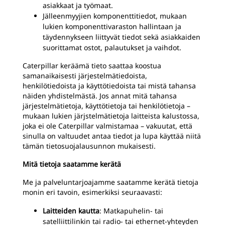
asiakkaat ja työmaat.
Jälleenmyyjien komponenttitiedot, mukaan
lukien komponenttivaraston hallintaan ja
täydennykseen liittyvät tiedot sekä asiakkaiden
suorittamat ostot, palautukset ja vaihdot.
Caterpillar keräämä tieto saattaa koostua
samanaikaisesti järjestelmätiedoista,
henkilötiedoista ja käyttötiedoista tai mistä tahansa
näiden yhdistelmästä. Jos annat mitä tahansa
järjestelmätietoja, käyttötietoja tai henkilötietoja –
mukaan lukien järjstelmätietoja laitteista kalustossa,
joka ei ole Caterpillar valmistamaa – vakuutat, että
sinulla on valtuudet antaa tiedot ja lupa käyttää niitä
tämän tietosuojalausunnon mukaisesti.
Mitä tietoja saatamme kerätä
Me ja palveluntarjoajamme saatamme kerätä tietoja
monin eri tavoin, esimerkiksi seuraavasti:
Laitteiden kautta
: Matkapuhelin- tai
satelliittilinkin tai radio- tai ethernet-yhteyden