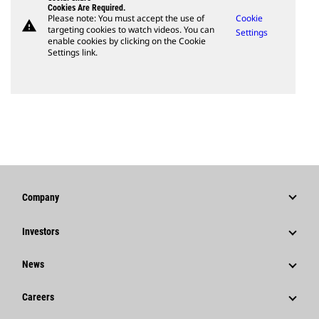
Cookies Are Required.
Please note: You must accept the use of
Cookie
warning
targeting cookies to watch videos. You can
Settings
enable cookies by clicking on the Cookie
Settings link.
Company
Strategy
Investors
Governance
Stock Information
News
History
Financial Information
News & Features
Careers
Caterpillar Foundation
Shareholder Services
Corporate Press Releases