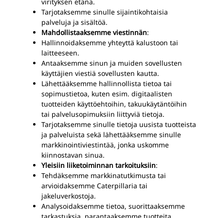
virityksen etänä.
Tarjotaksemme sinulle sijaintikohtaisia
palveluja ja sisältöä.
Mahdollistaaksemme viestinnän
:
Hallinnoidaksemme yhteyttä kalustoon tai
laitteeseen.
Antaaksemme sinun ja muiden sovellusten
käyttäjien viestiä sovellusten kautta.
Lähettääksemme hallinnollista tietoa tai
sopimustietoa, kuten esim. digitaalisten
tuotteiden käyttöehtoihin, takuukäytäntöihin
tai palvelusopimuksiin liittyviä tietoja.
Tarjotaksemme sinulle tietoja uusista tuotteista
ja palveluista sekä lähettääksemme sinulle
markkinointiviestintää, jonka uskomme
kiinnostavan sinua.
Yleisiin liiketoiminnan tarkoituksiin
:
Tehdäksemme markkinatutkimusta tai
arvioidaksemme Caterpillaria tai
jakeluverkostoja.
Analysoidaksemme tietoa, suorittaaksemme
tarkastuksia, parantaaksemme tuotteita,