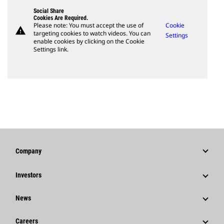
Social Share
Cookies Are Required.
Please note: You must accept the use of
Cookie
warning
targeting cookies to watch videos. You can
Settings
enable cookies by clicking on the Cookie
Settings link.
Company
Strategy
Investors
Governance
Stock Information
News
History
Financial Information
News & Features
Careers