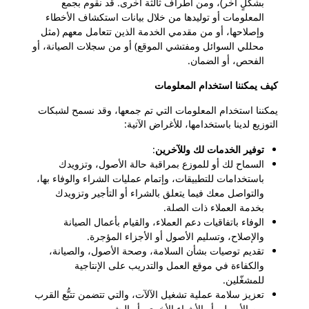
بشكلٍ آخر)، ومن أطراف ثالثة أخرى. قد نقوم بجمع
المعلومات أو توليدها من خلال بيانات استكشاف الأخطاء
وإصلاحها، أو
من مقدمي الخدمة الذين تتعامل معهم (مثل
محللي السوائل ومفتشي الموقع) أو من سجلات الصيانة، أو
الفحص، أو الضمان.
كيف يمكننا استخدام المعلومات
يمكننا استخدام المعلومات التي تم جمعها، وقد نسمح لشبكات
التوزيع لدينا باستخدامها، للأغراض الآتية:
توفير الخدمات لك وللآخرين
:
السماح لك أو للموزع بمراقبة حالة الأصول، وتزويدك
باستخدامات للتطبيقات، وإتمام عمليات الشراء والوفاء بها،
والتواصل معك فيما يتعلق بالشراء أو التأجير وتزويدك
بخدمة العملاء ذات الصلة.
الوفاء باتفاقيات دعم العملاء، والقيام بأعمال الصيانة
والإصلاح، وتسليم الأصول أو الأجزاء المؤجرة.
تقديم توصيات بشأن السلامة، وصحة الأصول، والصيانة،
والكفاءة في موقع العمل والتدريب على الإنتاجية
للمشغّلين.
تعزيز سلامة عملية تشغيل الآلآت، والتي تتضمن تتبُّع القرب
من الأصول، أو الأشياء الأخرى، أو البشر.