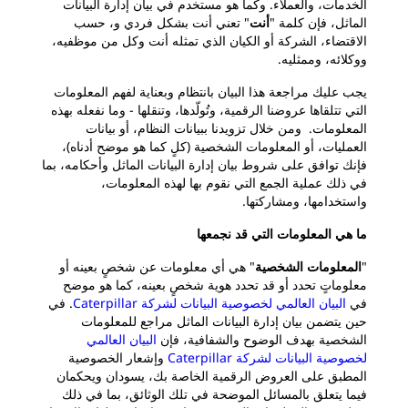
الخدمات، والعملاء. وكما هو مستخدم في بيان إدارة البيانات
الماثل، فإن كلمة "
أنت
" تعني أنت بشكل فردي و، حسب
الاقتضاء، الشركة أو الكيان الذي تمثله أنت وكل من موظفيه،
ووكلائه، وممثليه.
يجب عليك مراجعة هذا البيان بانتظام وبعناية لفهم المعلومات
التي تتلقاها عروضنا الرقمية، وتُولّدها، وتنقلها - وما نفعله بهذه
المعلومات. ومن خلال تزويدنا ببيانات النظام، أو بيانات
العمليات، أو المعلومات الشخصية (كلٍ كما هو موضح أدناه)،
فإنك توافق على شروط بيان إدارة البيانات الماثل وأحكامه، بما
في ذلك عملية الجمع التي نقوم بها لهذه المعلومات،
واستخدامها، ومشاركتها.
ما هي المعلومات التي قد نجمعها
"
المعلومات الشخصية
" هي أي معلومات عن شخصٍ بعينه أو
معلوماتٍ تحدد أو قد تحدد هوية شخصٍ بعينه، كما هو موضح
في
البيان العالمي لخصوصية البيانات لشركة Caterpillar
. في
حين يتضمن بيان إدارة البيانات الماثل مراجع للمعلومات
الشخصية بهدف الوضوح والشفافية، فإن
البيان العالمي
لخصوصية البيانات لشركة Caterpillar
وإشعار الخصوصية
المطبق على العروض الرقمية الخاصة بك، يسودان ويحكمان
فيما يتعلق بالمسائل الموضحة في تلك الوثائق، بما في ذلك