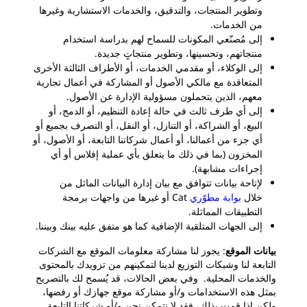
وتطوير المنتجات، والتدقيق، والخدمات الاستشارية وغيرها
من الخدمات.
إلى مُصنّعي المكونات للسماح لهم بدراسة استخدام
منتجاتهم، وتحسينها، وتطوير منتجاتٍ جديدة.
إلى الوكلاء، أو مقدمي الخدمات، أو الأطراف الثالثة الأخرى
المتعاقدة مع مالكي الأصول أو المشاركة في أعمال تجارية
معهم، الذين يتحملون مسؤولية الإدارة عن الأصول.
إلى أي طرف ثالث في حالة إعادة التنظيم، أو الدمج، أو
البيع، أو الشراكة، أو التنازل، أو النقل، أو التصرف بجميع أو
أي جزء من أعمالنا، أو أعمال شركاتنا التابعة، أو الأصول، أو
المخزون (بما في ذلك ما يتعلق بأي عملية إفلاس أو أي
إجراءات مشابهة).
لإتاحة بيانات تتوافق مع بيان إدارة البيانات الماثل من
خلال
بوابة مطوّري
Cat أو غيرها من واجهات برمجة
التطبيقات المماثلة.
إلى الجهات المتلقية الإضافية كما هو متفق عليه بينك وبيننا.
بيانات الموقع
: يجوز لنا مشاركة معلومات الموقع مع الشركات
التابعة لنا وشبكات التوزيع لدينا لتمكينهم من تزويدك بالمحتوى
والخدمات المحلية. وفي بعض الحالات، قد يُسمح لك بالتصريح
بمثل هذه الاستخدامات و/أو مشاركة موقع جهازك أو رفضها،
ولكن إذا قمت بذلك، فقد لا نتمكن نحن و/أو شركاتنا التابعة