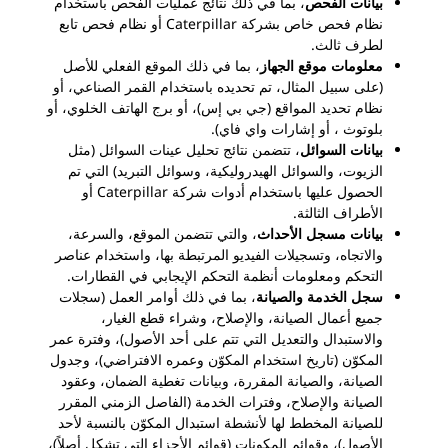
بيانات الفحص
، بما في ذلك نتائج عمليات الفحص باستخدام
نظام فحص خاص بشركة Caterpillar أو نظام فحص تابع
لطرف ثالث.
معلومات موقع الجهاز
، بما في ذلك الموقع الفعلي للأصل
(على سبيل المثال، تم تحديده باستخدام القمر الصناعي، أو
نظام تحديد المواقع (جي بي إس)، أو برج الهاتف الخلوي، أو
بلوتوث
، أو إشارات واي فاي).
بيانات السوائل
، تتضمن نتائج تحليل عينات السوائل (مثل
الزيوت، والسوائل الهيدروليكية، وسوائل التبريد) التي تم
الحصول عليها باستخدام أدوات شركة Caterpillar أو
الأطراف الثالثة.
بيانات مسجل الأحداث
، والتي تتضمن الموقع، والسرعة،
والاتجاه، وتسجيلات الفيديو المرتبطة بها، واستخدام عناصر
التحكم ومعلومات أنظمة التحكم الإيجابي في القطارات.
سجل الخدمة والصيانة
، بما في ذلك أوامر العمل (سجلات
جميع أعمال الصيانة، والإصلاح، وشراء قطع الغيار،
والاستبدال والتعديل التي تتم على أحد الأصول)، وفترة عمر
المكوّن (تاريخ استخدام المكوّن وعمره الافتراضي)، وجدول
الصيانة، والصيانة المقررة، وبيانات تغطية الضمان، وعقود
الصيانة والإصلاح، وفترات الخدمة (الفاصل الزمني المقرر
للصيانة المخطط لها لأنشطة استبدال المكوّن بالنسبة لأحد
الأصول)، وقوائم المكونات (قوائم الأجزاء التي تشكل أصلاً)،