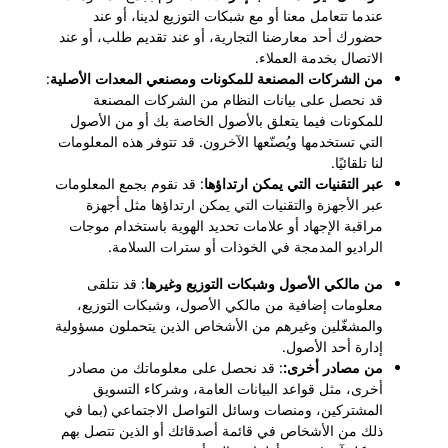
عندما تتعامل معنا أو مع شبكات التوزيع لدينا، أو عند
حضورك أحد معارضنا التجارية، أو عند تقديم طلب، أو عند
الاتصال بخدمة العملاء.
من الشركات المصنعة للمكونات ومصنعي المعدات الأصلية
:
قد نحصل على بيانات النظام من الشركات المصنعة
للمكونات فيما يتعلق بالأصول الخاصة بك أو من الأصول
التي تستخدمها ويُصنّعها الآخرون. قد تتوفر هذه المعلومات
لنا تلقائيًا.
عبر التقنيات التي يمكن ارتداؤها
: قد نقوم بجمع المعلومات
عبر الأجهزة والتقنيات التي يمكن ارتداؤها مثل أجهزة
مراقبة الإجهاد أو علامات تحديد الهوية باستخدام موجات
الراديو المدمجة في الخوذات أو سترات السلامة.
من مالكي الأصول وشبكات التوزيع وغيرها
: قد نتلقى
معلومات إضافية من مالكي الأصول، وشبكات التوزيع،
والمشغّلين وغيرهم من الأشخاص الذين يتحملون مسؤولية
إدارة أحد الأصول.
من مصادر أخرى:
: قد نحصل على معلوماتك من مصادر
أخرى، مثل قواعد البيانات العامة، وشركاء التسويق
المشتركين، ومنصات وسائل التواصل الاجتماعي (بما في
ذلك من الأشخاص في قائمة أصدقائك أو الذين تتصل بهم