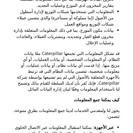
بتقارير المخزون لدى الموزع وعمليات التجديد.
المعلومات التي تستخدمها شبكات التوزيع لإدارة أسطول
من الأصول (إما مملوكة أو مستأجرة) والذي يتضمن عملاء
شبكات التوزيع ومواقع العمل.
بيانات مكون الموزع، بما في ذلك المعلومات المتعلقة بإدارة
مخزون قطع الغيار وتجديده، ومشتريات العملاء، والعائدات
وعمليات الإحلال.
قد تشكل المعلومات التي تجمعها Caterpillar معًا بيانات
النظام، أو المعلومات الشخصية، أو بيانات العمليات، أو أي
مزيج منها. إذا قدمت أي بيانات نظام، أو بيانات عمليات، أو
معلومات شخصية، تتضمن بيانات النظام التي قد ترتبط
بالأجهزة المتعلقة بالأصول التي لم يتم تصنيعها بواسطة شركة
Caterpillar، فإنك تُقر بأن لديك السلطة للقيام بذلك وتسمح
لنا باستخدام المعلومات وفقًا لبيان إدارة البيانات الماثل.
كيف يمكننا جمع المعلومات
يجوز لنا ولمقدمي الخدمات لدينا جمع المعلومات بطرقٍ متنوعة،
تتضمن:
عبر الأجهزة
: يمكننا استقبال المعلومات عبر الاتصال الخلوي