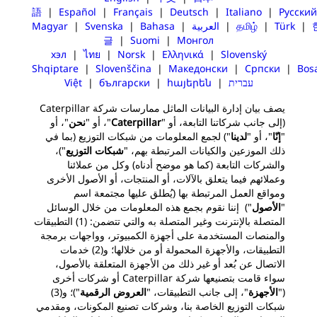
語
|
Español
|
Français
|
Deutsch
|
Italiano
|
Русский
|
Türk
|
தமிழ்
|
العربية
|
Bahasa
|
Svenska
|
Magyar
글
|
Suomi
|
Монгол
хэл
|
ไทย
|
Norsk
|
Ελληνικά
|
Slovenský
Shqiptare
|
Slovenščina
|
Македонски
|
Српски
|
Bos
עברית
|
հայերեն
|
български
|
Việt
يصف بيان إدارة البيانات الماثل ممارسات شركة Caterpillar
(إلى جانب شركاتنا التابعة، أو "
Caterpillar
"، أو "
نحن
"، أو
"
إنّا
"، أو "
لدينا
") لجمع المعلومات من شبكات التوزيع (بما في
ذلك الموزعين والكيانات المرتبطة بهم، "
شبكات التوزيع
")،
والشركات التابعة (كما هو موضح أدناه) وكل من عملائنا
وعملائهم فيما يتعلق بالآلات، أو المنتجات، أو الأصول الأخرى
ومواقع العمل المرتبطة بها (يُطلق عليها مجتمعة اسم
"
الأصول
") إننا نقوم بجمع هذه المعلومات من خلال الوسائل
المتصلة بالإنترنت وغير المتصلة به والتي تتضمن: (1) التطبيقات
والمنصات المستخدمة على أجهزة الكمبيوتر، وواجهات برمجة
التطبيقات، والأجهزة المحمولة أو من خلالها؛ و(2) خدمات
الاتصال عن بُعد أو غير ذلك من الأجهزة المتعلقة بالأصول،
سواء قامت بتصنيعها شركة Caterpillar أو شركات أخرى
("
الأجهزة
"، إلى جانب التطبيقات، "
العروض الرقمية
")؛ و(3)
شبكات التوزيع الخاصة بنا، وشركات تصنيع المكونات، ومقدمي