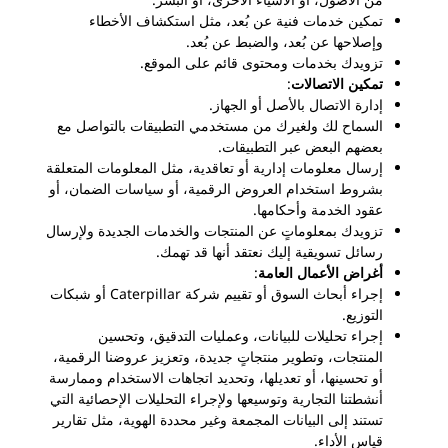
تمكين خدمات فنية عن بُعد، مثل استكشاف الأخطاء
وإصلاحها عن بُعد، والضبط عن بُعد.
تزويدك بخدمات ومحتوى قائم على الموقع.
تمكين الاتصالات
:
إدارة الاتصال بالأصل أو الجهاز.
السماح لك ولغيرك من مستخدمي التطبيقات بالتواصل مع
بعضهم البعض عبر التطبيقات.
إرسال معلومات إدارية أو تعاقدية، مثل المعلومات المتعلقة
بشروط استخدام العروض الرقمية، أو سياسات الضمان، أو
عقود الخدمة وأحكامها.
تزويدك بمعلوماتٍ عن المنتجات والخدمات الجديدة ولإرسال
رسائل تسويقية إليك نعتقد أنها قد تهمك.
أغراض الأعمال العامة
:
إجراء أبحاث السوق أو تقييم شركة Caterpillar أو شبكات
التوزيع.
إجراء تحليلات للبيانات، وعمليات التدقيق، وتحسين
المنتجات، وتطوير منتجاتٍ جديدة، وتعزيز عروضنا الرقمية،
أو تحسينها، أو تعديلها، وتحديد اتجاهات الاستخدام وممارسة
أنشطتنا التجارية وتوسيعها ولإجراء التحليلات الإحصائية التي
تستند إلى البيانات المجمعة وغير محددة الهوية، مثل تقارير
قياس الأداء.