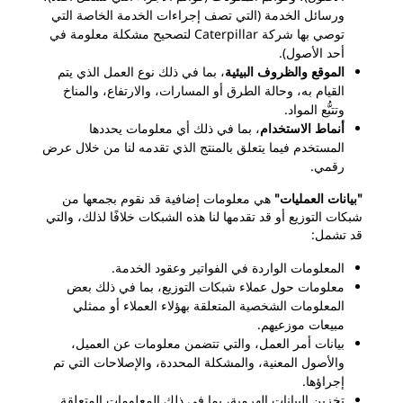
ورسائل الخدمة (التي تصف إجراءات الخدمة الخاصة التي
توصي بها شركة Caterpillar لتصحيح مشكلة معلومة في
أحد الأصول).
الموقع والظروف البيئية
، بما في ذلك نوع العمل الذي يتم
القيام به، وحالة الطرق أو المسارات، والارتفاع، والمناخ
وتتبُّع المواد.
أنماط الاستخدام
، بما في ذلك أي معلومات يحددها
المستخدم فيما يتعلق بالمنتج الذي تقدمه لنا من خلال عرض
رقمي.
"بيانات العمليات"
هي معلومات إضافية قد نقوم بجمعها من
شبكات التوزيع أو قد تقدمها لنا هذه الشبكات خلافًا لذلك، والتي
قد تشمل:
المعلومات الواردة في الفواتير وعقود الخدمة.
معلومات حول عملاء شبكات التوزيع، بما في ذلك بعض
المعلومات الشخصية المتعلقة بهؤلاء العملاء أو ممثلي
مبيعات موزعيهم.
بيانات أمر العمل، والتي تتضمن معلومات عن العميل،
والأصول المعنية، والمشكلة المحددة، والإصلاحات التي تم
إجراؤها.
تخزين البيانات الهرمية، بما في ذلك المعلومات المتعلقة