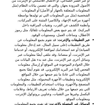
أو عبر القمر الصناعي، أو الاتصال اللاسلكي أو الإيثرنت من
الأصول المزودة بجهاز، والتي قد تتضمن بيانات النظام (مثل
المعلومات المتعلقة بالجهاز أو الأصل) أو المعلومات
الشخصية (مثل من المعلومات التي تم توليدها بواسطة
أجهزة مراقبة الإجهاد، والكاميرا المثبتة على المركبات،
وأنظمة الكشف عن القرب، وتقنيات المراقبة داخل
المركبة). قد يتم جمع بعض المعلومات تلقائيًا، مثل رموز
الأعطال، وساعات العمل، ومستويات الوقود.
عبر التطبيقات والإنترنت
: قد نقوم بجمع المعلومات عن
طريق التطبيقات (على سبيل المثال، عند إدخال معلومات
الصيانة) أو عند استخدامك لمواقعنا الإلكترونية، أو خدماتنا
عبر الإنترنت، أو منصاتنا. وقد نتلقى أيضًا معلومات عبر
وسائل أخرى عبر الإنترنت، مثل عند بدء نقل البيانات من
خلال الخوادم الموجودة في الموقع أو إرسال معلومات
الفحص إلينا عبر البريد الإلكتروني. قد نقوم أيضًا بجمع
المعلومات التي عادةً ما يتم جمعها من خلال المواقع
الإلكترونية وتطبيقات الأجهزة المحمولة، مثل معلومات
المتصفح والأجهزة، وبيانات استخدام التطبيقات، والمعلومات
التي يتم جمعها من خلال ملفات تعريف الارتباط، وعلامات
البكسل وغيرها من التقنيات، وعناوين بروتوكول الإنترنت
ومعلومات الموقع.
الوسائل غير المتصلة بالإنترنت
: قد نقوم بجمع المعلومات