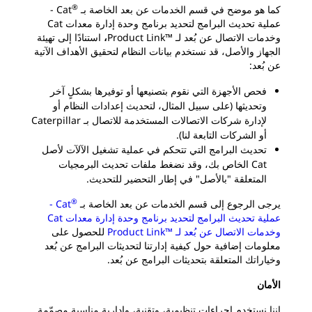
®
كما هو موضح في قسم الخدمات عن بعد الخاصة بـ
Cat -
عملية تحديث البرامج لتحديد برنامج وحدة إدارة معدات Cat
وخدمات الاتصال عن بُعد لـ ™Product Link
،
استنادًا إلى تهيئة
الجهاز والأصل، قد نستخدم بيانات النظام لتحقيق الأهداف الآتية
عن بُعد:
فحص الأجهزة التي نقوم بتصنيعها أو توفيرها بشكلٍ آخر
وتحديثها (على سبيل المثال، لتحديث إعدادات النظام أو
لإدارة شركات الاتصالات المستخدمة للاتصال بـ Caterpillar
أو الشركات التابعة لنا).
تحديث البرامج التي تتحكم في عملية تشغيل الآلآت لأصل
Cat الخاص بك، وقد نضغط ملفات تحديث البرمجيات
المتعلقة "بالأصل" في إطار التحضير للتحديث.
®
يرجى الرجوع إلى قسم الخدمات عن بعد الخاصة بـ
Cat -
عملية تحديث البرامج لتحديد برنامج وحدة إدارة معدات Cat
وخدمات الاتصال عن بُعد لـ ™Product Link
للحصول على
معلومات إضافية حول كيفية إدارتنا لتحديثات البرامج عن بُعد
وخياراتك المتعلقة بتحديثات البرامج عن بُعد.
الأمان
إننا نستخدم إجراءات تنظيمية، وتقنية، وإدارية مناسبة مصمّمة