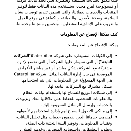
فيما يتعلق بالبيانات السمعية والبصرية التي تحدد بيانات فردية
أو فسيولوجية لفردٍ محدد، سنستخدم هذه البيانات فقط لتوفير
المنتجات والخدمات لعملائنا، والتي تتضمن تقديم توصيات بشأن
السلامة، وصحة الأصول، والصيانة، والكفاءة في موقع العمل
والتدريب على الإنتاجية للمشغلين، وتحسين منتجاتنا وخدماتنا.
كيف يمكننا الإفصاح عن المعلومات
يمكننا الإفصاح عن المعلومات:
إلى الكيانات المسيطرة على شركة Caterpillar("
الشركات
التابعة
") أو التي تسيطر عليها الشركة أو التي تخضع لإدارة
مشتركة مع الشركة بشكلٍ مباشر أو غير مباشر للأغراض
الموضحة في بيان إدارة البيانات الماثل.
شركة Caterpillar
هي الجهة المسؤولة عن المعلومات التي يتم استخدامها
بشكل مشترك مع الشركات التابعة لها.
إلى شبكات التوزيع للسماح لها باستخدام بيانات النظام
والمعلومات الشخصية للحفاظ على علاقاتها معك وتزويدك
بالخدمات وإرسال الرسائل التسويقية إليك.
إلى مالكي الأصول للسماح لهم بإدارة استخدامهم لأصولهم.
لمقدمي خدماتنا الذين يقدمون خدمات مثل تحليل البيانات،
وتقنيات المعلومات، وتوفير البنية التحتية ذات الصلة،
وتطوير التطبيقات، واستضافة المنصات، وخدمة العملاء،