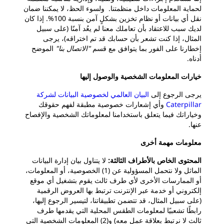
لحماية المعلومات داخل منظمتنا. ولسوء الحظ، لا يمكننا ضمان
نقل أي بيانات أو نظام تخزين بشكلٍ آمن بنسبة 100%. إذا كان
لديك سبب للاعتقاد بأن تعاملك معنا لم يعُد آمنًا (على سبيل
المثال، إذا كنت تشعر بأن حسابك قد تم اختراقه)، يرجى
إخطارنا على الفور بما يتوافق مع قسم
"الاتصال بنا"
الموضح
أدناه.
خيارات المعلومات الشخصية والوصول إليها
يرجى الرجوع إلى
البيان العالمي لخصوصية البيانات لشركة
Caterpillar
وأي إشعارات خصوصية مطبقة لفهم حقوقك
وخياراتك فيما يتعلق باستخدامنا لمعلوماتك الشخصية والإفصاح
عنها.
معلومات مهمة أخرى
المحتوى الخاص بالأطراف الثالثة:
لا يتناول بيان إدارة البيانات
الماثل ولا نتحمل المسؤولية عن (1) الخصوصية، أو المعلومات،
أو الممارسات الأخرى لأي طرف ثالث يقوم بتشغيل أي موقع
إلكتروني أو خدمة عبر الإنترنت ترتبط بها العروض الرقمية
(على سبيل المثال، قد تتضمن تطبيقاتنا، لتيسير الرجوع إليها،
رابطًا تشعبيًا لمعلومات الطقس المحلية التي يقدمها طرف
ثالث لا نرتبط بعلاقة عمل معه) و(2) المعلومات الشخصية التي