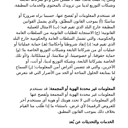
وشبكات التوزيع لدينا من تزويدك بالمحتوى والخدمات المطبقة.
قد نستخدم المعلومات أو نُفصح عنها، حسبما نراه ضروريًا أو
مناسبًا: (أ) بموجب القانون المطبّق، والذي يشمل القوانين
المطبقة خارج البلد الذي تقيم فيه؛ (ب) الامتثال للعملية
القانونية؛ (ج) الاستجابة للطلبات القانونية من السلطات العامة
والحكومية، والتي تشمل السلطات العامة والحكومية خارج البلد
الذي تقيم فيه؛ (د) إنفاذ شروطنا وأحكامنا؛ (هـ) حماية عملياتنا أو
عمليات أي من شركاتنا التابعة وشبكات التوزيع الخاصة بنا؛ (و)
حماية حقوقنا، أو خصوصيتنا، أو سلامتنا، أو ممتلكاتنا، و/أو تلك
الخاصة بشركاتنا التابعة، وشبكة التوزيع لدينا، أو أنت، أو
الآخرين، والتي قد تتضمن أغراض أمن المعلومات؛ (ز) السماح
لنا بمتابعة الحلول المتاحة أو الحد من الأضرار التي قد نتعرض
لها.
المعلومات غير محددة الهوية أو المجمعة:
قد نستخدم
المعلومات غير محددة الهوية أو المجمعة ونُفصح عنها
(
أي
المعلومات التي لا تحدد هويتك أو هوية أي مستخدم آخر
للعروض الرقمية) لأي غرض، باستثناء ما إذا طُلب منا القيام
بخلاف ذلك بموجب القانون المطبق.
الخدمات والتحديثات عن بُعد