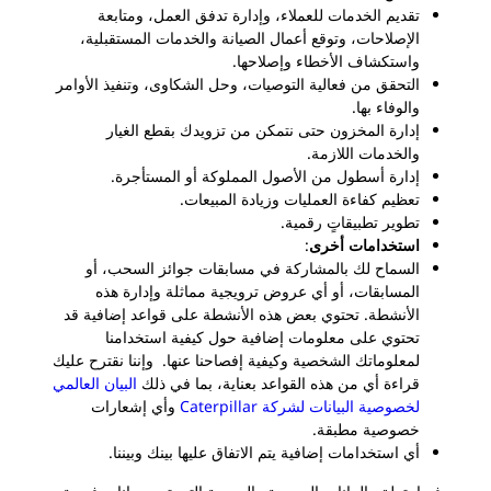
تقديم الخدمات للعملاء، وإدارة تدفق العمل، ومتابعة
الإصلاحات، وتوقع أعمال الصيانة والخدمات المستقبلية،
واستكشاف الأخطاء وإصلاحها.
التحقق من فعالية التوصيات، وحل الشكاوى، وتنفيذ الأوامر
والوفاء بها.
إدارة المخزون حتى نتمكن من تزويدك بقطع الغيار
والخدمات اللازمة.
إدارة أسطول من الأصول المملوكة أو المستأجرة.
تعظيم كفاءة العمليات وزيادة المبيعات.
تطوير تطبيقاتٍ رقمية.
استخدامات أخرى
:
السماح لك بالمشاركة في مسابقات جوائز السحب، أو
المسابقات، أو أي عروض ترويجية مماثلة وإدارة هذه
الأنشطة. تحتوي بعض هذه الأنشطة على قواعد إضافية قد
تحتوي على معلومات إضافية حول كيفية استخدامنا
لمعلوماتك الشخصية وكيفية إفصاحنا عنها. وإننا نقترح عليك
قراءة أي من هذه القواعد بعناية، بما في ذلك
البيان العالمي
لخصوصية البيانات لشركة Caterpillar
وأي إشعارات
خصوصية مطبقة.
أي استخدامات إضافية يتم الاتفاق عليها بينك وبيننا.