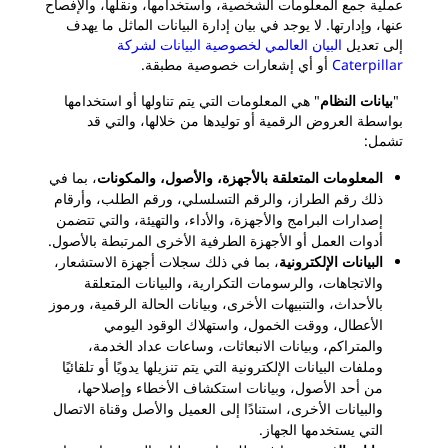
عملية جمع المعلومات الشخصية، واستخدامها، ونقلها، والإفصاح
عنها، وإدارتها. لا يوجد في بيان إدارة البيانات الماثل ما يهدف
إلى تعديل
البيان العالمي لخصوصية البيانات لشركة
Caterpillar
أو أي إشعارات خصوصية مطبقة.
"
بيانات النظام
" هي المعلومات التي يتم تناولها أو استخدامها
بواسطة العروض الرقمية أو توليدها من خلالها، والتي قد
تشمل:
المعلومات المتعلقة بالأجهزة، والأصول، والمكونات
، بما في
ذلك رقم الطراز، والرقم التسلسلي، ورقم الطلب، وأرقام
إصدارات البرامج والأجهزة، والأداء، والتهيئة، والتي تتضمن
أدوات العمل أو الأجهزة الطرفية الأخرى المرتبطة بالأصول.
البيانات الإلكترونية
، بما في ذلك سجلات أجهزة الاستشعار،
والاتجاهات، والرسومات التكرارية، والبيانات المتعلقة
بالأحداث، والتنبيهات الأخرى، وبيانات الحالة الرقمية، ورموز
الأعطال، ووقت الخمول، واستهلاك الوقود اليومي
والمتراكم، وبيانات الانبعاثات، وساعات عداد الخدمة،
وملفات البيانات الإلكترونية التي يتم تنزيلها يدويًا أو تلقائيًا
من أحد الأصول، وبيانات استكشاف الأخطاء وإصلاحها،
والبيانات الأخرى، استنادًا إلى العميل والأصل وقناة الاتصال
التي يستخدمها الجهاز.