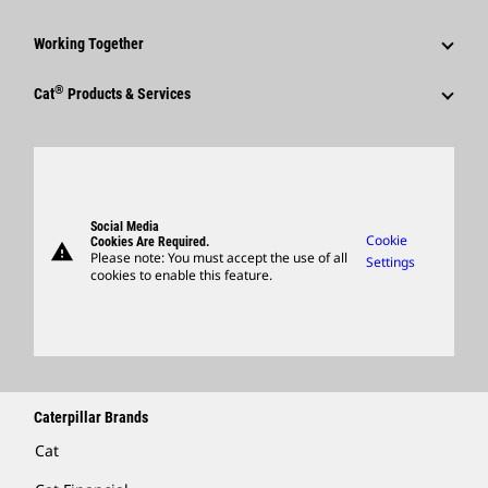
Caterpillar Foundation
Shareholder Services
Corporate Press Releases
Why Caterpillar?
Code Of Conduct
Working Together
Events & Presentations
Media Contacts
Career Areas
Sustainability
Employees
Quarterly Financial Results
®
Cat
Products & Services
Social Media
Culture
Innovation
Retirees & Alumni
Annual Report & Sustainability Report
Products
Caterpillar FAQs
Search & Apply
Global Locations
Sponsorships
SEC Filings
Parts
Candidate Login
Visitors Center & Museum
Suppliers
Governance
Support
Social Media
Caterpillar Ventures
Cookie
Cookies Are Required.
warning
Merchandise
Please note: You must accept the use of all
Settings
cookies to enable this feature.
Licensing
Locate A Dealer
Caterpillar Brands
Cat