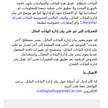
البيانات بانتظام. فمثل هذه البيانات والسياسات تكون خاصة
بالموزع المحدد ولا تنطبق على عملية جمعنا للمعلومات، أو
استخدامنا لها، أو الإفصاح عنها، أو إدارتها كما هو موضح في بيان
إدارة البيانات الماثل، و
البيان العالمي لخصوصية البيانات لشركة
Caterpillar
وأي إشعارات خصوصية مطبقة.
التحديثات التي تتم على بيان إدارة البيانات الماثل
قد نقوم بتغيير بيان إدارة البيانات الماثل. يشير مصطلح "
آخر
تحديث
" الموجود في أعلى هذه الصفحة إلى آخر تعديل تم على
بيان إدارة البيانات الماثل. وستصبح أي تغييرات نافذة المفعول
عندما نقوم بنشر بيان إدارة البيانات المعدّل. واستخدامك
للعروض الرقمية بعد تطبيق هذه التغييرات يعني أنك تقبل بيان
إدارة البيانات المُعدل.
الاتصال بنا
إذا كان لديك أي أسئلة حول بيان إدارة البيانات الماثل، يرجى
التواصل معنا على البريد
الإلكتروني
CatDigitalSupport@Cat.com
.