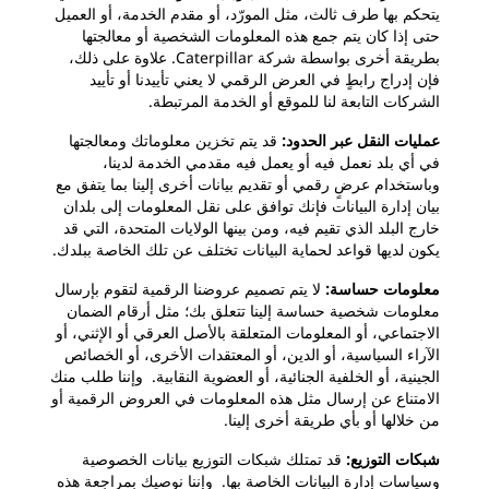
يتحكم بها طرف ثالث، مثل المورّد، أو مقدم الخدمة، أو العميل
حتى إذا كان يتم جمع هذه المعلومات الشخصية أو معالجتها
بطريقة أخرى بواسطة شركة Caterpillar. علاوة على ذلك،
فإن إدراج رابطٍ في العرض الرقمي لا يعني تأييدنا أو تأييد
الشركات التابعة لنا للموقع أو الخدمة المرتبطة.
عمليات النقل عبر الحدود:
قد يتم تخزين معلوماتك ومعالجتها
في أي بلد نعمل فيه أو يعمل فيه مقدمي الخدمة لدينا،
وباستخدام عرضٍ رقمي أو تقديم بيانات أخرى إلينا بما يتفق مع
بيان إدارة البيانات فإنك توافق على نقل المعلومات إلى بلدان
خارج البلد الذي تقيم فيه، ومن بينها الولايات المتحدة، التي قد
يكون لديها قواعد لحماية البيانات تختلف عن تلك الخاصة ببلدك.
معلومات حساسة:
لا يتم تصميم عروضنا الرقمية لتقوم بإرسال
معلومات شخصية حساسة إلينا تتعلق بك؛ مثل أرقام الضمان
الاجتماعي، أو المعلومات المتعلقة بالأصل العرقي أو الإثني، أو
الآراء السياسية، أو الدين، أو المعتقدات الأخرى، أو الخصائص
الجينية، أو الخلفية الجنائية، أو العضوية النقابية. وإننا طلب منك
الامتناع عن إرسال مثل هذه المعلومات في العروض الرقمية أو
من خلالها أو بأي طريقة أخرى إلينا.
شبكات التوزيع:
قد تمتلك شبكات التوزيع بيانات الخصوصية
وسياسات إدارة البيانات الخاصة بها. وإننا نوصيك بمراجعة هذه