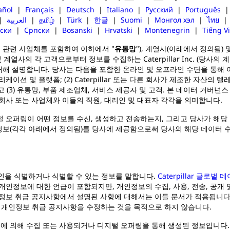
añol
|
Français
|
Deutsch
|
Italiano
|
Русский
|
Português
|
العربية
|
தமிழ்
|
Türk
|
한글
|
Suomi
|
Монгол хэл
|
ไทย
ски
|
Српски
|
Bosanski
|
Hrvatski
|
Montenegrin
|
Tiếng Vi
의 관련 사업체를 포함하여 이하에서 "
유통망
"), 계열사(아래에서 정의됨)
 계열사의 각 고객으로부터 정보를 수집하는 Caterpillar Inc. (당사의 
대해 설명합니다. 당사는 다음을 포함한 온라인 및 오프라인 수단을 통해 이러한
션 및 플랫폼; (2) Caterpillar 또는 다른 회사가 제조한 자산의 텔
리고 (3) 유통망, 부품 제조업체, 서비스 제공자 및 고객. 본 데이터 거버넌
회사 또는 사업체와 이들의 직원, 대리인 및 대표자 각각을 의미합니다.
 오퍼링이 어떤 정보를 수신, 생성하고 전송하는지, 그리고 당사가 해당
인정보(각각 아래에서 정의됨)를 당사에 제공함으로써 당사의 해당 데이터 수
개인을 식별하거나 식별할 수 있는 정보를 말합니다.
Caterpillar 글로벌
개인정보에 대한 언급이 포함되지만, 개인정보의 수집, 사용, 전송, 공개
정보 취급 공지사항에서 설명된 사항에 대해서는 이들 문서가 적용됩니다.
 개인정보 취급 공지사항을 수정하는 것을 목적으로 하지 않습니다.
링에 의해 수집 또는 사용되거나 디지털 오퍼링을 통해 생성된 정보입니다.