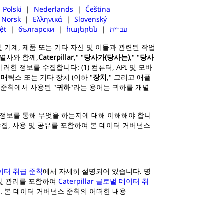
|
Polski
|
Nederlands
|
Čeština
|
Norsk
|
Ελληνικά
|
Slovenský
ệt
|
български
|
հայերեն
|
עברית
 및 기계, 제품 또는 기타 자산 및 이들과 관련된 작업
계열사와 함께,
Caterpillar
," "
당사가(당사는)
," "
당사
 정보를 수집합니다: (1) 컴퓨터, API 및 모바
레매틱스 또는 기타 장치 (이하 "
장치
," 그리고 애플
스 준칙에서 사용된 "
귀하
"라는 용어는 귀하를 개별
 정보를 통해 무엇을 하는지에 대해 이해해야 합니
집, 사용 및 공유를 포함하여 본 데이터 거버넌스
 데이터 취급 준칙
에서 자세히 설명되어 있습니다. 명
 및 관리를 포함하여
Caterpillar 글로벌 데이터 취
 본 데이터 거버넌스 준칙의 어떠한 내용