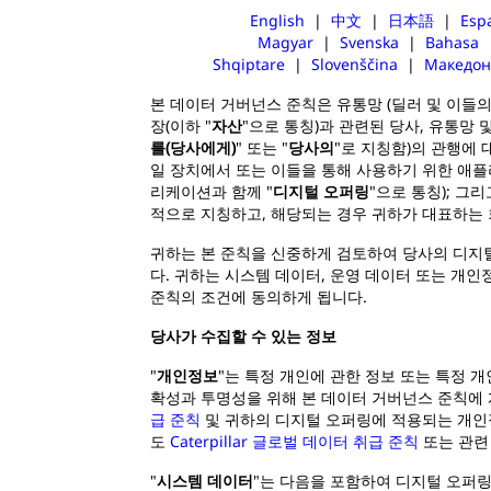
English
|
中文
|
日本語
|
Esp
Magyar
|
Svenska
|
Bahasa
Shqiptare
|
Slovenščina
|
Македон
본 데이터 거버넌스 준칙은 유통망 (딜러 및 이들
장(이하 "
자산
"으로 통칭)과 관련된 당사, 유통망 및
를(당사에게)
" 또는 "
당사의
"로 지칭함)의 관행에 
일 장치에서 또는 이들을 통해 사용하기 위한 애플리케이
리케이션과 함께 "
디지털 오퍼링
"으로 통칭); 그
적으로 지칭하고, 해당되는 경우 귀하가 대표하는 
귀하는 본 준칙을 신중하게 검토하여 당사의 디지털
다. 귀하는 시스템 데이터, 운영 데이터 또는 개
준칙의 조건에 동의하게 됩니다.
당사가 수집할 수 있는 정보
"
개인정보
"는 특정 개인에 관한 정보 또는 특정 
확성과 투명성을 위해 본 데이터 거버넌스 준칙에 
급 준칙
및 귀하의 디지털 오퍼링에 적용되는 개인
도
Caterpillar 글로벌 데이터 취급 준칙
또는 관련
"
시스템 데이터
"는 다음을 포함하여 디지털 오퍼