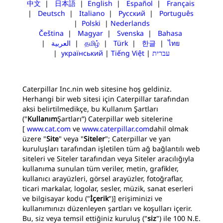
中文
|
日本語
|
English
|
Español
|
Français
|
Deutsch
|
Italiano
|
Русский
|
Português
|
Polski
|
Nederlands
Čeština
|
Magyar
|
Svenska
|
Bahasa
|
العربية
|
தமிழ்
|
Türk
|
한글
|
ไทย
|
український
|
Tiếng Việt
|
עברית
Caterpillar Inc.nin web sitesine hoş geldiniz.
Herhangi bir web sitesi için Caterpillar tarafından
aksi belirtilmedikçe, bu Kullanım Şartları
("
Kullanım
Şartları”) Caterpillar web sitelerine
[
www.cat.com
ve
www.caterpillar.com
dahil olmak
üzere "
Site
" veya "
Siteler
"; Caterpillar ve yan
kuruluşları tarafından işletilen tüm ağ bağlantılı web
siteleri ve Siteler tarafından veya Siteler aracılığıyla
kullanıma sunulan tüm veriler, metin, grafikler,
kullanıcı arayüzleri, görsel arayüzler, fotoğraflar,
ticari markalar, logolar, sesler, müzik, sanat eserleri
ve bilgisayar kodu ("
İçerik
")] erişiminizi ve
kullanımınızı düzenleyen şartları ve koşulları içerir.
Bu, siz veya temsil ettiğiniz kuruluş ("
siz
") ile 100 N.E.