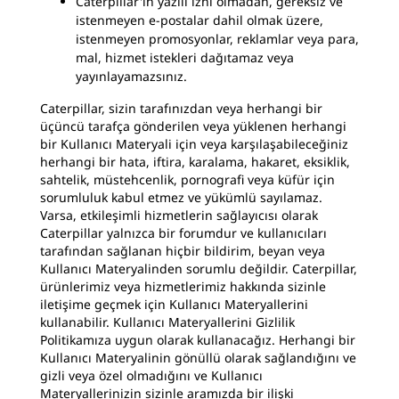
Caterpillar'ın yazılı izni olmadan, gereksiz ve
istenmeyen e-postalar dahil olmak üzere,
istenmeyen promosyonlar, reklamlar veya para,
mal, hizmet istekleri dağıtamaz veya
yayınlayamazsınız.
Caterpillar, sizin tarafınızdan veya herhangi bir
üçüncü tarafça gönderilen veya yüklenen herhangi
bir Kullanıcı Materyali için veya karşılaşabileceğiniz
herhangi bir hata, iftira, karalama, hakaret, eksiklik,
sahtelik, müstehcenlik, pornografi veya küfür için
sorumluluk kabul etmez ve yükümlü sayılamaz.
Varsa, etkileşimli hizmetlerin sağlayıcısı olarak
Caterpillar yalnızca bir forumdur ve kullanıcıları
tarafından sağlanan hiçbir bildirim, beyan veya
Kullanıcı Materyalinden sorumlu değildir. Caterpillar,
ürünlerimiz veya hizmetlerimiz hakkında sizinle
iletişime geçmek için Kullanıcı Materyallerini
kullanabilir. Kullanıcı Materyallerini Gizlilik
Politikamıza uygun olarak kullanacağız. Herhangi bir
Kullanıcı Materyalinin gönüllü olarak sağlandığını ve
gizli veya özel olmadığını ve Kullanıcı
Materyallerinizin sizinle aramızda bir ilişki