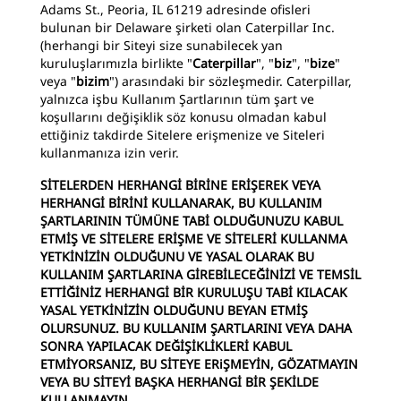
Adams St., Peoria, IL 61219 adresinde ofisleri
bulunan bir Delaware şirketi olan Caterpillar Inc.
(herhangi bir Siteyi size sunabilecek yan
kuruluşlarımızla birlikte "
Caterpillar
", "
biz
", "
bize
"
veya "
bizim
") arasındaki bir sözleşmedir. Caterpillar,
yalnızca işbu Kullanım Şartlarının tüm şart ve
koşullarını değişiklik söz konusu olmadan kabul
ettiğiniz takdirde Sitelere erişmenize ve Siteleri
kullanmanıza izin verir.
SİTELERDEN HERHANGİ BİRİNE ERİŞEREK VEYA
HERHANGİ BİRİNİ KULLANARAK, BU KULLANIM
ŞARTLARININ TÜMÜNE TABİ OLDUĞUNUZU KABUL
ETMİŞ VE SİTELERE ERİŞME VE SİTELERİ KULLANMA
YETKİNİZİN OLDUĞUNU VE YASAL OLARAK BU
KULLANIM ŞARTLARINA GİREBİLECEĞİNİZİ VE TEMSİL
ETTİĞİNİZ HERHANGİ BİR KURULUŞU TABİ KILACAK
YASAL YETKİNİZİN OLDUĞUNU BEYAN ETMİŞ
OLURSUNUZ. BU KULLANIM ŞARTLARINI VEYA DAHA
SONRA YAPILACAK DEĞİŞİKLİKLERİ KABUL
ETMİYORSANIZ, BU SİTEYE ERiŞMEYİN, GÖZATMAYIN
VEYA BU SİTEYİ BAŞKA HERHANGİ BİR ŞEKİLDE
KULLANMAYIN.