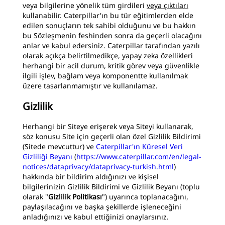
veya bilgilerine yönelik tüm girdileri
veya çıktıları
kullanabilir. Caterpillar'ın bu tür eğitimlerden elde
edilen sonuçların tek sahibi olduğunu ve bu hakkın
bu Sözleşmenin feshinden sonra da geçerli olacağını
anlar ve kabul edersiniz. Caterpillar tarafından yazılı
olarak açıkça belirtilmedikçe, yapay zeka özellikleri
herhangi bir acil durum, kritik görev veya güvenlikle
ilgili işlev, bağlam veya komponentte kullanılmak
üzere tasarlanmamıştır ve kullanılamaz.
Gizlilik
Herhangi bir Siteye erişerek veya Siteyi kullanarak,
söz konusu Site için geçerli olan özel Gizlilik Bildirimi
(Sitede mevcuttur) ve
Caterpillar'ın Küresel Veri
Gizliliği Beyanı
(
https://www.caterpillar.com/en/legal-
notices/dataprivacy/dataprivacy-turkish.html
)
hakkında bir bildirim aldığınızı ve kişisel
bilgilerinizin Gizlilik Bildirimi ve Gizlilik Beyanı (toplu
olarak "
Gizlilik Politikası
") uyarınca toplanacağını,
paylaşılacağını ve başka şekillerde işleneceğini
anladığınızı ve kabul ettiğinizi onaylarsınız.