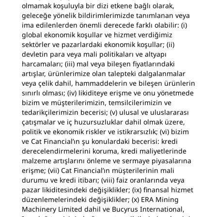
olmamak koşuluyla bir dizi etkene bağlı olarak,
geleceğe yönelik bildirimlerimizde tanımlanan veya
ima edilenlerden önemli derecede farklı olabilir: (i)
global ekonomik koşullar ve hizmet verdiğimiz
sektörler ve pazarlardaki ekonomik koşullar; (ii)
devletin para veya mali politikaları ve altyapı
harcamaları; (iii) mal veya bileşen fiyatlarındaki
artışlar, ürünlerimize olan talepteki dalgalanmalar
veya çelik dahil, hammaddelerin ve bileşen ürünlerin
sınırlı olması; (iv) likiditeye erişme ve onu yönetmede
bizim ve müşterilerimizin, temsilcilerimizin ve
tedarikçilerimizin becerisi; (v) ulusal ve uluslararası
çatışmalar ve iç huzursuzluklar dahil olmak üzere,
politik ve ekonomik riskler ve istikrarsızlık; (vi) bizim
ve Cat Financial’ın şu konulardaki becerisi: kredi
derecelendirmelerini koruma, kredi maliyetlerinde
malzeme artışlarını önleme ve sermaye piyasalarına
erişme; (vii) Cat Financial’ın müşterilerinin mali
durumu ve kredi itibarı; (viii) faiz oranlarında veya
pazar likiditesindeki değişiklikler; (ix) finansal hizmet
düzenlemelerindeki değişiklikler; (x) ERA Mining
Machinery Limited dahil ve Bucyrus International,