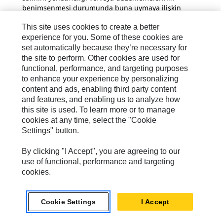
benimsenmesi durumunda buna uymaya ilişkin
zorunluluklar; (xxv) muhasebe standartlarındaki
This site uses cookies to create a better
değişiklikler; (xxvi) bilgi teknolojisi güvenliğinin
başarısız olması veya açık vermesi; (xxvii) doğal
experience for you. Some of these cookies are
afetlerin olumsuz etkileri ve (xxviii) kısa süre önce
set automatically because they’re necessary for
U.S. Securities and Exchange Commission'a
the site to perform. Other cookies are used for
kaydettirilen Form 10-K belgemizdeki
functional, performance, and targeting purposes
"Management's Discussion and Analysis" (Yönetimin
to enhance your experience by personalizing
Tartışma ve Analizi) ve "Risk Factors" (Risk Etkenleri)
content and ads, enabling third party content
başlıklı bölümlerde daha ayrıntılı olarak tanımlanan
and features, and enabling us to analyze how
diğer etkenler.
this site is used. To learn more or to manage
cookies at any time, select the "Cookie
Basın Bültenleri
Settings" button.
Caterpillar tarafından yayınlanan basın
By clicking "I Accept", you are agreeing to our
bültenlerinde yer alan İçerik, bültenin yayınlandığı
use of functional, performance and targeting
tarih dışında doğru veya güncel olarak kabul
cookies.
edilmemelidir. Caterpillar'ın basın bültenlerindeki
bilgileri güncelleme amacı yoktur ve güncelleme
yükümlülüğünü özellikle reddeder. Buradaki
Cookie Settings
I Accept
herhangi bir bilginin ileriye dönük olduğu ölçüde,
ileriye dönük beyanlar için güvenli limana uyması