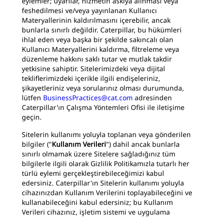
eylemler; uyarılar, hizmetin askıya alınması veya
feshedilmesi ve/veya yayınlanan Kullanıcı
Materyallerinin kaldırılmasını içerebilir, ancak
bunlarla sınırlı değildir. Caterpillar, bu hükümleri
ihlal eden veya başka bir şekilde sakıncalı olan
Kullanıcı Materyallerini kaldırma, filtreleme veya
düzenleme hakkını saklı tutar ve mutlak takdir
yetkisine sahiptir. Sitelerimizdeki veya dijital
tekliflerimizdeki içerikle ilgili endişeleriniz,
şikayetleriniz veya sorularınız olması durumunda,
lütfen
BusinessPractices@cat.com
adresinden
Caterpillar'ın Çalışma Yöntemleri Ofisi ile iletişime
geçin.
Sitelerin kullanımı yoluyla toplanan veya gönderilen
bilgiler ("
Kullanım Verileri
") dahil ancak bunlarla
sınırlı olmamak üzere Sitelere sağladığınız tüm
bilgilerle ilgili olarak Gizlilik Politikamızla tutarlı her
türlü eylemi gerçekleştirebileceğimizi kabul
edersiniz. Caterpillar'ın Sitelerin kullanımı yoluyla
cihazınızdan Kullanım Verilerini toplayabileceğini ve
kullanabileceğini kabul edersiniz; bu Kullanım
Verileri cihazınız, işletim sistemi ve uygulama