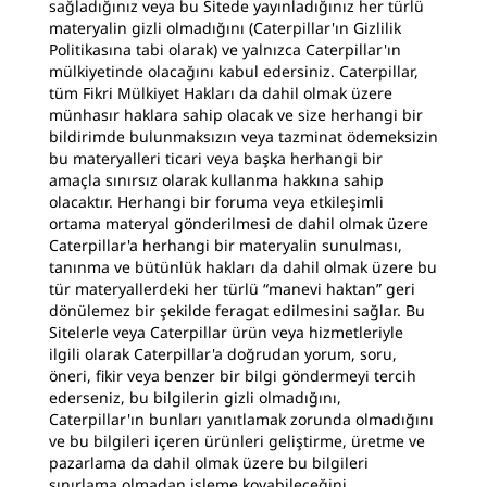
sağladığınız veya bu Sitede yayınladığınız her türlü
materyalin gizli olmadığını (Caterpillar'ın Gizlilik
Politikasına tabi olarak) ve yalnızca Caterpillar'ın
mülkiyetinde olacağını kabul edersiniz. Caterpillar,
tüm Fikri Mülkiyet Hakları da dahil olmak üzere
münhasır haklara sahip olacak ve size herhangi bir
bildirimde bulunmaksızın veya tazminat ödemeksizin
bu materyalleri ticari veya başka herhangi bir
amaçla sınırsız olarak kullanma hakkına sahip
olacaktır. Herhangi bir foruma veya etkileşimli
ortama materyal gönderilmesi de dahil olmak üzere
Caterpillar'a herhangi bir materyalin sunulması,
tanınma ve bütünlük hakları da dahil olmak üzere bu
tür materyallerdeki her türlü “manevi haktan” geri
dönülemez bir şekilde feragat edilmesini sağlar. Bu
Sitelerle veya Caterpillar ürün veya hizmetleriyle
ilgili olarak Caterpillar'a doğrudan yorum, soru,
öneri, fikir veya benzer bir bilgi göndermeyi tercih
ederseniz, bu bilgilerin gizli olmadığını,
Caterpillar'ın bunları yanıtlamak zorunda olmadığını
ve bu bilgileri içeren ürünleri geliştirme, üretme ve
pazarlama da dahil olmak üzere bu bilgileri
sınırlama olmadan işleme koyabileceğini,