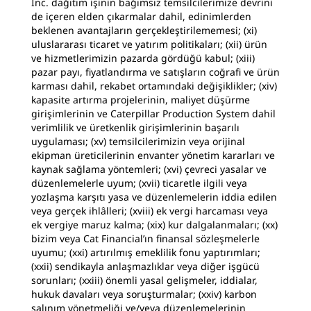
Inc. dağıtım işinin bağımsız temsilcilerimize devrini
de içeren elden çıkarmalar dahil, edinimlerden
beklenen avantajların gerçekleştirilememesi; (xi)
uluslararası ticaret ve yatırım politikaları; (xii) ürün
ve hizmetlerimizin pazarda gördüğü kabul; (xiii)
pazar payı, fiyatlandırma ve satışların coğrafi ve ürün
karması dahil, rekabet ortamındaki değişiklikler; (xiv)
kapasite artırma projelerinin, maliyet düşürme
girişimlerinin ve Caterpillar Production System dahil
verimlilik ve üretkenlik girişimlerinin başarılı
uygulaması; (xv) temsilcilerimizin veya orijinal
ekipman üreticilerinin envanter yönetim kararları ve
kaynak sağlama yöntemleri; (xvi) çevreci yasalar ve
düzenlemelerle uyum; (xvii) ticaretle ilgili veya
yozlaşma karşıtı yasa ve düzenlemelerin iddia edilen
veya gerçek ihlâlleri; (xviii) ek vergi harcaması veya
ek vergiye maruz kalma; (xix) kur dalgalanmaları; (xx)
bizim veya Cat Financial’ın finansal sözleşmelerle
uyumu; (xxi) artırılmış emeklilik fonu yaptırımları;
(xxii) sendikayla anlaşmazlıklar veya diğer işgücü
sorunları; (xxiii) önemli yasal gelişmeler, iddialar,
hukuk davaları veya soruşturmalar; (xxiv) karbon
salınım yönetmeliği ve/veya düzenlemelerinin