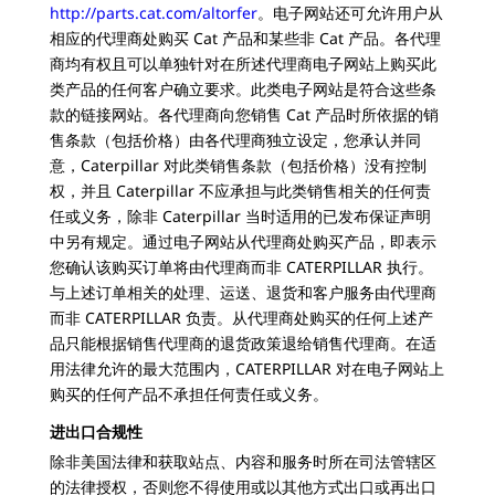
http://parts.cat.com/altorfer
。电子网站还可允许用户从
相应的代理商处购买 Cat 产品和某些非 Cat 产品。各代理
商均有权且可以单独针对在所述代理商电子网站上购买此
类产品的任何客户确立要求。此类电子网站是符合这些条
款的链接网站。各代理商向您销售 Cat 产品时所依据的销
售条款（包括价格）由各代理商独立设定，您承认并同
意，Caterpillar 对此类销售条款（包括价格）没有控制
权，并且 Caterpillar 不应承担与此类销售相关的任何责
任或义务，除非 Caterpillar 当时适用的已发布保证声明
中另有规定。通过电子网站从代理商处购买产品，即表示
您确认该购买订单将由代理商而非 CATERPILLAR 执行。
与上述订单相关的处理、运送、退货和客户服务由代理商
而非 CATERPILLAR 负责。从代理商处购买的任何上述产
品只能根据销售代理商的退货政策退给销售代理商。在适
用法律允许的最大范围内，CATERPILLAR 对在电子网站上
购买的任何产品不承担任何责任或义务。
进出口合规性
除非美国法律和获取站点、内容和服务时所在司法管辖区
的法律授权，否则您不得使用或以其他方式出口或再出口