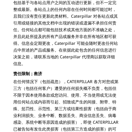
包括基于与各站点用户之间的互动进行更新，但不一定完
整或最新。各站点上的任何内容在任何时间都可能过时，
且我们没有责任更新此类材料。Caterpillar 对各站点或其
引用或链接的其他文档中出现的错误或遗漏不承担任何责
任。任何站点都可能包括技术或其他方面的不准确之处，
并且此处所提及的所有产品或服务并非在所有地区都可获
得。信息会定期更改，Caterpillar 可能会随时更改任何站
点中所述的产品或服务。在依据此处包含的任何信息进行
决策之前，请联系当地的 Caterpillar 代理商以获取详细
信息。
责任限制；救济
在任何情况下（包括疏忽），CATERPILLAR 各方对您或第
三方（包括任何客户）遭受的任何损失概不负责，包括但
不限于因本使用条款或您访问、使用、不当使用或无法使
用任何站点或内容而引起、招致或产生的间接、附带、特
殊、惩罚性、示范性、第三方或结果性损害（包括由于商
业利润损失、业务中断、数据丢失、商业信息丢失、病毒
感染、系统中断等原因造成的损害），即使 CATERPILLAR
已被告知有发生此类损害（包括第三方造成的损害）的可