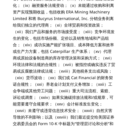
化；（ix）融资服务法规变动；（x）未能通过收购和剥离
资产实现预期收益，包括收购 ERA Mining Machinery
Limited 和将 Bucyrus International, Inc. 分销业务剥离
给我们独立的代理商；（xi）全球贸易和投资政策；
（xii）我们产品和服务的市场接受度；（xiii）竞争环境发
生的变化，包括市场份额、定价以及销售地域和产品组
合；（xiv）成功实施产能扩张项目、成本降低方案和效率
或生产力方案，包括 Caterpillar 生产体系；（xv）代理
商或原始设备制造商的库存管理决策和采购方式；（xvi）
环境法律和法规的合规性；（xvii）被指控或确实违反了贸
易或反腐败法律或法规；（xviii）其他税务支出或风险；
（xix）货币波动；（xx）我们或 Cat Financial 的财务契
诺合规性；（xxi）养老金计划支付义务增加；（xxii）工
会争端或其他劳工问题；（xxiii）重大司法流程、索赔、
诉讼或调查；（xxiv）如果实施碳排放法规和/或规章，可
能需要遵守合规要求；（xxv）会计标准发生变化；
（xxvi）未遵守或违背信息技术安全；（xxvii）自然灾害
导致的不利影响；以及（xxviii）我们最近提交给美国证券
交易委员会的 Form 10-K 中标题为“管理层讨论和分析”和