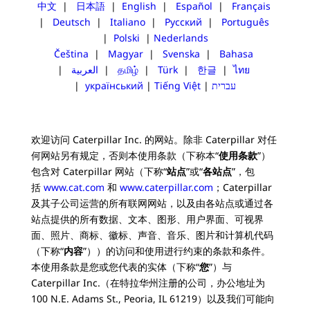
中文
|
日本語
|
English
|
Español
|
Français
|
Deutsch
|
Italiano
|
Русский
|
Português
|
Polski
|
Nederlands
Čeština
|
Magyar
|
Svenska
|
Bahasa
|
العربية
|
தமிழ்
|
Türk
|
한글
|
ไทย
|
український
|
Tiếng Việt
|
עברית
欢迎访问 Caterpillar Inc. 的网站。除非 Caterpillar 对任
何网站另有规定，否则本使用条款（下称本“
使用条款
”）
包含对 Caterpillar 网站（下称“
站点
”或“
各站点
”，包
括
www.cat.com
和
www.caterpillar.com
；Caterpillar
及其子公司运营的所有联网网站，以及由各站点或通过各
站点提供的所有数据、文本、图形、用户界面、可视界
面、照片、商标、徽标、声音、音乐、图片和计算机代码
（下称“
内容
”））的访问和使用进行约束的条款和条件。
本使用条款是您或您代表的实体（下称“
您
”）与
Caterpillar Inc.（在特拉华州注册的公司，办公地址为
100 N.E. Adams St., Peoria, IL 61219）以及我们可能向