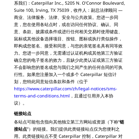
系我们：Caterpillar Inc., 5205 N. O'Connor Boulevard,
Suite 100, Irving, TX 75039，收件人：副总法律顾问 —
商业、法律服务、法律、安全与公共政策。您进一步同
意，您在使用各站点时，或在访问任何协议、确认、同
意、条款、披露或条件或进行任何相关交易时使用键盘、
鼠标或其他设备选择项目、按钮、图标或执行类似操作，
即构成您签名、接受和同意，与您的亲笔签名具有同等效
力。您进一步同意，无需通过认证机构或其他第三方验证
确立您的电子签名的效力，且缺少此类认证或第三方验证
不会影响您的签名或您与我们之间产生的任何合同的可执
行性。如果您注册加入一个或多个 Caterpillar 短信计
划，您特此同意短信条款和条件（位于
https://www.caterpillar.com/zh/legal-notices/sms-
terms-and-conditions.html
，且通过引用并入本协
议）。
链接站点
各站点可能包含指向其他独立第三方网站或资源（下称“
链
接站点
”）的链接。我们提供此类链接站点仅为您便利之
用。此类链接站点不受 Caterpillar 控制，Caterpillar 对