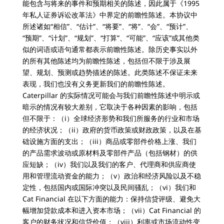
能包含与将来的事件和预期相关的陈述，因此属于《1995
年私人证券诉讼改革法》中界定的前瞻性陈述。本协议中
所述诸如“相信”、“估计”、“将要”、“将”、“会”、“预计”、
“预期”、“计划”、“规划”、“打算”、“可能”、“应该”或其他类
似的词语或语句通常都表示前瞻性陈述。除历史事实以外
的所有其他陈述均为前瞻性陈述，包括但不限于涉及展
望、规划、预测或趋势描述的陈述。此类陈述不保证未来
表现，我们也没有义务更新我们的前瞻性陈述。
Caterpillar 的实际情况可能会与我们前瞻性陈述中明示或
暗示的情况有较大差别，它取决于各种因素的影响，包括
但不限于：（i）全球经济形势和我们所服务的行业和市场
的经济状况；（ii）政府的货币政策或财政政策，以及在基
础设施方面的支出；（iii）商品或零部件价格上涨、我们
的产品需求波动或原材料及零部件产品（包括钢材）的供
应短缺；（iv）我们以及我们的客户、代理商和供应商使
用和管理流动资金的能力；（v）政治和经济风险以及不稳
定性，包括国内或国际冲突以及民间骚乱；（vi）我们和
Cat Financial 在以下方面的能力：保持信贷评级、避免大
幅增加贷款成本和进入资本市场；（vii）Cat Financial 的
客户的财务状况和信贷价值；（viii）利率或市场流动性变