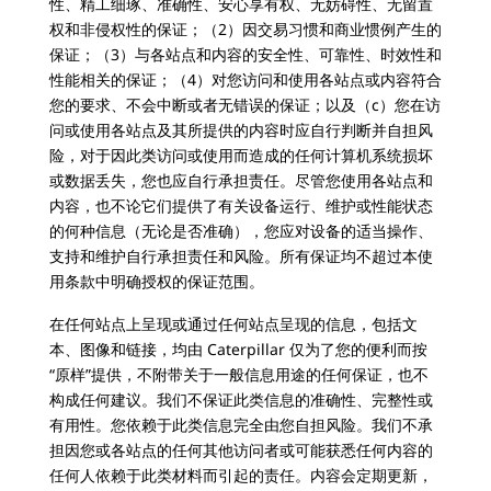
性、精工细琢、准确性、安心享有权、无妨碍性、无留置
权和非侵权性的保证；（2）因交易习惯和商业惯例产生的
保证；（3）与各站点和内容的安全性、可靠性、时效性和
性能相关的保证；（4）对您访问和使用各站点或内容符合
您的要求、不会中断或者无错误的保证；以及（c）您在访
问或使用各站点及其所提供的内容时应自行判断并自担风
险，对于因此类访问或使用而造成的任何计算机系统损坏
或数据丢失，您也应自行承担责任。尽管您使用各站点和
内容，也不论它们提供了有关设备运行、维护或性能状态
的何种信息（无论是否准确），您应对设备的适当操作、
支持和维护自行承担责任和风险。所有保证均不超过本使
用条款中明确授权的保证范围。
在任何站点上呈现或通过任何站点呈现的信息，包括文
本、图像和链接，均由 Caterpillar 仅为了您的便利而按
“原样”提供，不附带关于一般信息用途的任何保证，也不
构成任何建议。我们不保证此类信息的准确性、完整性或
有用性。您依赖于此类信息完全由您自担风险。我们不承
担因您或各站点的任何其他访问者或可能获悉任何内容的
任何人依赖于此类材料而引起的责任。内容会定期更新，