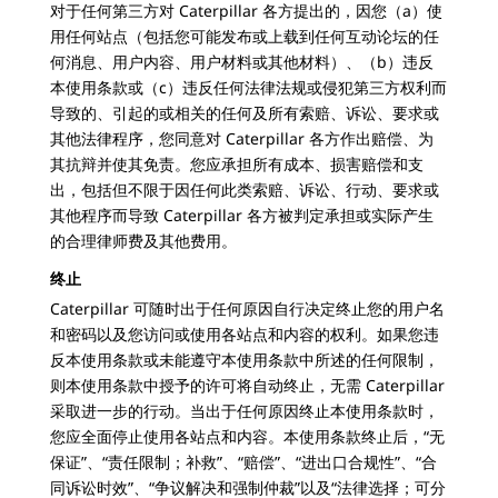
对于任何第三方对 Caterpillar 各方提出的，因您（a）使
用任何站点（包括您可能发布或上载到任何互动论坛的任
何消息、用户内容、用户材料或其他材料）、（b）违反
本使用条款或（c）违反任何法律法规或侵犯第三方权利而
导致的、引起的或相关的任何及所有索赔、诉讼、要求或
其他法律程序，您同意对 Caterpillar 各方作出赔偿、为
其抗辩并使其免责。您应承担所有成本、损害赔偿和支
出，包括但不限于因任何此类索赔、诉讼、行动、要求或
其他程序而导致 Caterpillar 各方被判定承担或实际产生
的合理律师费及其他费用。
终止
Caterpillar 可随时出于任何原因自行决定终止您的用户名
和密码以及您访问或使用各站点和内容的权利。如果您违
反本使用条款或未能遵守本使用条款中所述的任何限制，
则本使用条款中授予的许可将自动终止，无需 Caterpillar
采取进一步的行动。当出于任何原因终止本使用条款时，
您应全面停止使用各站点和内容。本使用条款终止后，“无
保证”、“责任限制；补救”、“赔偿”、“进出口合规性”、“合
同诉讼时效”、“争议解决和强制仲裁”以及“法律选择；可分