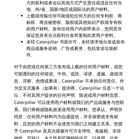
方的权利或者会以其他方式产生责任或违反任何当
地、州/省、国家/地区或国际法的用户材料。
上载或传输任何可能侵犯任何方的任何专利权、商
标权、商业秘密权、版权或其他知识产权或专有权
的用户材料。发布任何用户内容即表示，您同意并
保证您具有合法权利分发和复制此类用户资料。
未经 Caterpillar 书面许可，未经请求地分发或发布
商品或服务促销、广告或募资，包括发送垃圾邮
件。
对于由您或任何第三方发布或上载的任何用户材料，或您
可能遇到的任何错误、中伤、诋毁、诽谤、遗漏、虚假消
息、淫秽、色情或亵渎，Caterpillar 不承担任何责任。作
为交互式服务（如果有）提供商，Caterpillar 仅是一个论
坛，不对其用户提供的任何声明、陈述或用户材料负责。
Caterpillar 可以使用用户材料就我们的产品或服务与您联
系。我们将根据隐私政策使用用户材料。您承认、声明并
同意，任何用户材料均为自愿提供，并非保密或专有材
料，且您的用户材料不会使您与我们之间建立关系。您授
予 Caterpillar 及其次级被许可方全球性、免版税、非排
他性、可转让、永久性和可撤销的许可，以使用、分发、