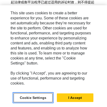
起法律或衡平法程序已超过适用的诉讼时效，则不得提起
或允许提起仲裁请求。
This site uses cookies to create a better
我们双方同意，任何争议解决程序都将仅基于个体进行，
experience for you. Some of these cookies are
而不是集体诉讼、合并诉讼或代表诉讼。如果出于任何原
set automatically because they’re necessary for
因，通过法院而非仲裁审理索赔，我们双方将放弃任何陪
the site to perform. Other cookies are used for
functional, performance, and targeting purposes
审团审判权利。我们双方还同意，您或我们都可以向法院
to enhance your experience by personalizing
起诉，以禁止侵权行为或其他对知识产权的不当使用。
content and ads, enabling third party content
仲裁小组应由 Caterpillar 与您共同指派的一名人员组
and features, and enabling us to analyze how
this site is used. To learn more or to manage
成。此人员应（i）从 AAA 的潜在仲裁员名单中选出；
cookies at any time, select the "Cookie
（ii）在争议涉及的领域内拥有至少 10 年的经验；（iii）
Settings" button.
在争议涉及的诉讼和仲裁领域具有 10 年的律师经验。如
果 Caterpillar 和您在收到仲裁申请后的 15 个工作日内未
By clicking "I Accept", you are agreeing to our
共同约定仲裁员，应由 AAA 的管理办公室挑选仲裁小组人
use of functional, performance and targeting
员。该办公室应在收到本使用条款的任何一方的通知后 5
cookies.
天内选出一名符合本段所述要求的仲裁员。该仲裁员应在
其任命后尽快呈递裁决，并且必须遵循本使用条款的规
定。
Cookie Settings
I Accept
此仲裁协议应明确规定可在任何具有管辖权的法院强制执