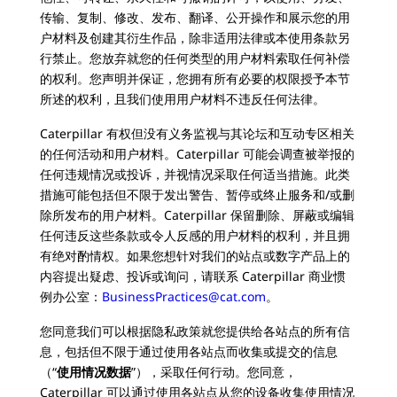
传输、复制、修改、发布、翻译、公开操作和展示您的用
户材料及创建其衍生作品，除非适用法律或本使用条款另
行禁止。您放弃就您的任何类型的用户材料索取任何补偿
的权利。您声明并保证，您拥有所有必要的权限授予本节
所述的权利，且我们使用用户材料不违反任何法律。
Caterpillar 有权但没有义务监视与其论坛和互动专区相关
的任何活动和用户材料。Caterpillar 可能会调查被举报的
任何违规情况或投诉，并视情况采取任何适当措施。此类
措施可能包括但不限于发出警告、暂停或终止服务和/或删
除所发布的用户材料。Caterpillar 保留删除、屏蔽或编辑
任何违反这些条款或令人反感的用户材料的权利，并且拥
有绝对酌情权。如果您想针对我们的站点或数字产品上的
内容提出疑虑、投诉或询问，请联系 Caterpillar 商业惯
例办公室：
BusinessPractices@cat.com
。
您同意我们可以根据隐私政策就您提供给各站点的所有信
息，包括但不限于通过使用各站点而收集或提交的信息
（“
使用情况数据
”），采取任何行动。您同意，
Caterpillar 可以通过使用各站点从您的设备收集使用情况