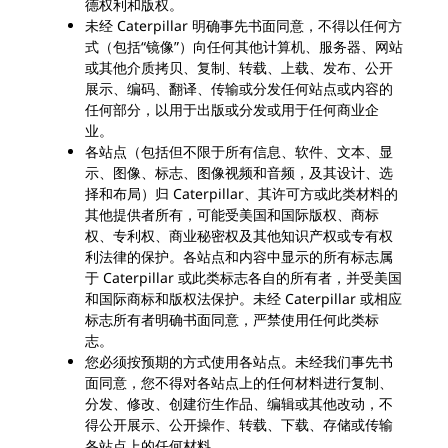
德权利和版权。
未经 Caterpillar 明确事先书面同意，不得以任何方
式（包括“镜像”）向任何其他计算机、服务器、网站
或其他介质拷贝、复制、转载、上载、发布、公开
展示、编码、翻译、传输或分发任何站点或内容的
任何部分，以用于出版或分发或用于任何商业企
业。
各站点（包括但不限于所有信息、软件、文本、显
示、图像、标志、图像视频和音频，及其设计、选
择和布局）归 Caterpillar、其许可方或此类材料的
其他提供者所有，可能受美国和国际版权、商标
权、专利权、商业秘密权及其他知识产权或专有权
利法律的保护。各站点和内容中显示的所有标志属
于 Caterpillar 或此类标志各自的所有者，并受美国
和国际商标和版权法保护。未经 Caterpillar 或相应
标志所有者明确书面同意，严禁使用任何此类标
志。
您必须按预期的方式使用各站点。未经我们事先书
面同意，您不得对各站点上的任何材料进行复制、
分发、修改、创建衍生作品、编辑或其他改动，不
得公开展示、公开操作、转载、下载、存储或传输
各站点上的任何材料。