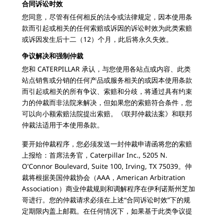
合同诉讼时效
您同意，尽管有任何相反的法令或法律规定，因本使用条
款而引起或相关的任何索赔或诉因的诉讼时效为此类索赔
或诉因发生后十二（12）个月，此后将永久失效。
争议解决和强制仲裁
您和 CATERPILLAR 承认，与您使用各站点或内容、此类
站点销售或分销的任何产品或服务相关的或因本使用条款
而引起或相关的所有争议、索赔和分歧，将通过具有约束
力的仲裁而非法院来解决，但如果您的索赔符合条件，您
可以向小额索赔法院提出索赔。《联邦仲裁法案》和联邦
仲裁法适用于本使用条款。
要开始仲裁程序，您必须发送一封仲裁申请函将您的索赔
上报给：首席法务官，Caterpillar Inc., 5205 N.
O'Connor Boulevard, Suite 100, Irving, TX 75039。仲
裁将根据美国仲裁协会（AAA，American Arbitration
Association）商业仲裁规则和调解程序在伊利诺斯州芝加
哥进行。您的仲裁请求必须在上述“合同诉讼时效”下的规
定期限内盖上邮戳。在任何情况下，如果基于此类争议提