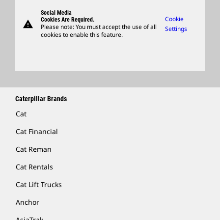
Suppliers
Governance
Support
Social Media
Caterpillar Ventures
Cookie
Cookies Are Required.
warning
Merchandise
Please note: You must accept the use of all
Settings
cookies to enable this feature.
Licensing
Locate A Dealer
Caterpillar Brands
Cat
Cat Financial
Cat Reman
Cat Rentals
Cat Lift Trucks
Anchor
AsiaTrak