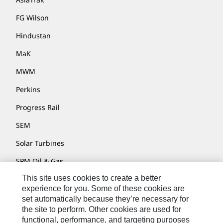
FG Wilson
Hindustan
MaK
MWM
Perkins
Progress Rail
SEM
Solar Turbines
SPM Oil & Gas
This site uses cookies to create a better
Turner Powertrain Systems
experience for you. Some of these cookies are
set automatically because they’re necessary for
the site to perform. Other cookies are used for
Contact
functional, performance, and targeting purposes