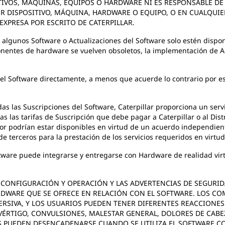
IVOS, MÁQUINAS, EQUIPOS O HARDWARE NI ES RESPONSABLE DE
ER DISPOSITIVO, MÁQUINA, HARDWARE O EQUIPO, O EN CUALQUIE
EXPRESA POR ESCRITO DE CATERPILLAR.
e algunos Software o Actualizaciones del Software solo estén disp
entes de hardware se vuelven obsoletos, la implementación de Ac
o el Software directamente, a menos que acuerde lo contrario por es
odas las Suscripciones del Software, Caterpillar proporciona un ser
das las tarifas de Suscripción que debe pagar a Caterpillar o al Di
dor podrían estar disponibles en virtud de un acuerdo independiente
de terceros para la prestación de los servicios requeridos en virtu
ftware puede integrarse y entregarse con Hardware de realidad virtu
DE CONFIGURACIÓN Y OPERACIÓN Y LAS ADVERTENCIAS DE SEGUR
DWARE QUE SE OFRECE EN RELACIÓN CON EL SOFTWARE. LOS CO
ERSIVA, Y LOS USUARIOS PUEDEN TENER DIFERENTES REACCIONES
 VÉRTIGO, CONVULSIONES, MALESTAR GENERAL, DOLORES DE CABEZ
ES PUEDEN DESENCADENARSE CUANDO SE UTILIZA EL SOFTWARE 