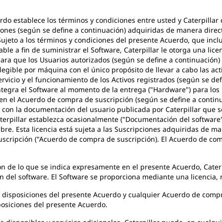
rdo establece los términos y condiciones entre usted y Caterpillar c
ones (según se define a continuación) adquiridas de manera directa
Sujeto a los términos y condiciones del presente Acuerdo, que incl
le a fin de suministrar el Software, Caterpillar le otorga una licen
para que los Usuarios autorizados (según se define a continuación) 
gible por máquina con el único propósito de llevar a cabo las acti
rvicio y el funcionamiento de los Activos registrados (según se defi
tegra el Software al momento de la entrega ("Hardware") para los pr
n el Acuerdo de compra de suscripción (según se define a continuaci
 con la documentación del usuario publicada por Caterpillar que s
terpillar establezca ocasionalmente ("Documentación del software")
re. Esta licencia está sujeta a las Suscripciones adquiridas de ma
Suscripción ("Acuerdo de compra de suscripción). El Acuerdo de com
n de lo que se indica expresamente en el presente Acuerdo, Caterpi
n del software. El Software se proporciona mediante una licencia,
 las disposiciones del presente Acuerdo y cualquier Acuerdo de comp
sposiciones del presente Acuerdo.