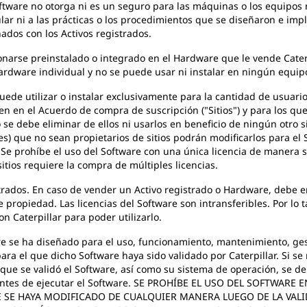
oftware no otorga ni es un seguro para las máquinas o los equipos 
r ni a las prácticas o los procedimientos que se diseñaron e imp
ados con los Activos registrados.
narse preinstalado o integrado en el Hardware que le vende Caterpi
Hardware individual y no se puede usar ni instalar en ningún equi
 puede utilizar o instalar exclusivamente para la cantidad de usuari
n en el Acuerdo de compra de suscripción ("Sitios") y para los que 
o se debe eliminar de ellos ni usarlos en beneficio de ningún otro s
res) que no sean propietarios de sitios podrán modificarlos para el
or. Se prohíbe el uso del Software con una única licencia de manera 
sitios requiere la compra de múltiples licencias.
trados. En caso de vender un Activo registrado o Hardware, debe en
e propiedad. Las licencias del Software son intransferibles. Por lo
n Caterpillar para poder utilizarlo.
re se ha diseñado para el uso, funcionamiento, mantenimiento, gesti
ra el que dicho Software haya sido validado por Caterpillar. Si se
que se validó el Software, así como su sistema de operación, se deb
 antes de ejecutar el Software. SE PROHÍBE EL USO DEL SOFTWA
 SE HAYA MODIFICADO DE CUALQUIER MANERA LUEGO DE LA VALI