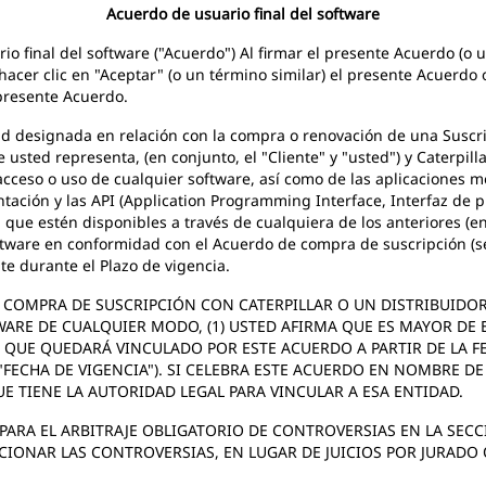
Acuerdo de usuario final del software
o final del software ("Acuerdo") Al firmar el presente Acuerdo (o
 hacer clic en "Aceptar" (o un término similar) el presente Acuerdo 
 presente Acuerdo.
ad designada en relación con la compra o renovación de una Suscrip
usted representa, (en conjunto, el "Cliente" y "usted") y Caterpil
 acceso o uso de cualquier software, así como de las aplicaciones mó
entación y las API (Application Programming Interface, Interfaz de 
 que estén disponibles a través de cualquiera de los anteriores (e
oftware en conformidad con el Acuerdo de compra de suscripción (s
nte durante el Plazo de vigencia.
COMPRA DE SUSCRIPCIÓN CON CATERPILLAR O UN DISTRIBUIDOR, 
WARE DE CUALQUIER MODO, (1) USTED AFIRMA QUE ES MAYOR DE E
A QUE QUEDARÁ VINCULADO POR ESTE ACUERDO A PARTIR DE LA F
ECHA DE VIGENCIA"). SI CELEBRA ESTE ACUERDO EN NOMBRE DE
E TIENE LA AUTORIDAD LEGAL PARA VINCULAR A ESA ENTIDAD.
ARA EL ARBITRAJE OBLIGATORIO DE CONTROVERSIAS EN LA SECCIÓ
UCIONAR LAS CONTROVERSIAS, EN LUGAR DE JUICIOS POR JURADO