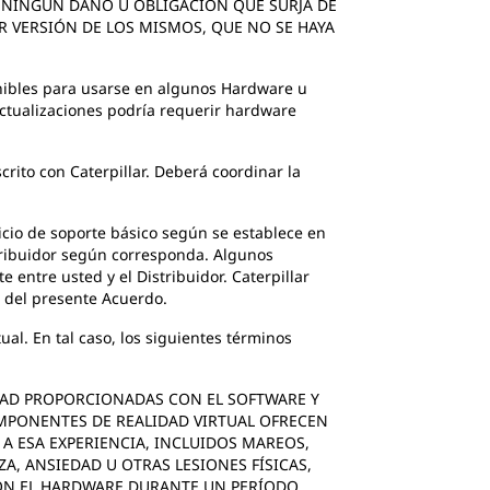
 NINGÚN DAÑO U OBLIGACIÓN QUE SURJA DE
R VERSIÓN DE LOS MISMOS, QUE NO SE HAYA
onibles para usarse en algunos Hardware u
tualizaciones podría requerir hardware
crito con Caterpillar. Deberá coordinar la
vicio de soporte básico según se establece en
stribuidor según corresponda. Algunos
 entre usted y el Distribuidor. Caterpillar
d del presente Acuerdo.
al. En tal caso, los siguientes términos
IDAD PROPORCIONADAS CON EL SOFTWARE Y
MPONENTES DE REALIDAD VIRTUAL OFRECEN
 A ESA EXPERIENCIA, INCLUIDOS MAREOS,
A, ANSIEDAD U OTRAS LESIONES FÍSICAS,
CON EL HARDWARE DURANTE UN PERÍODO