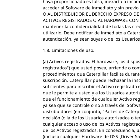
haya proporcionado es falsa, inexacta o incom
acceder al Software de inmediato y sin previ
O AL DISTRIBUIDOR EL DERECHO EXPRESO DE
ACTIVOS REGISTRADOS O AL HARDWARE CON E
mantener la confidencialidad de todas las cre
utilizarlo. Debe notificar de inmediato a Cate
autenticación, ya sean suyas o de los Usuario
1.8. Limitaciones de uso.
(a) Activos registrados. El hardware, los dispo
registrados") que usted posea, arriende o cont
procedimientos que Caterpillar facilita duran
suscripción. Caterpillar puede rechazar la ins
suficientes para inscribir el Activo registrado
que le permite a usted y a los Usuarios autori
que el funcionamiento de cualquier Activo reg
ya sea que se controle o no a través del Softwar
distribuidores (en conjunto, "Partes de Caterp
decisión (o la de los Usuarios autorizados o te
cualquier acceso o uso de los Activos regist
de los Activos registrados. En consecuencia, 
(incluso cualquier Hardware de DSS [Driver Sa