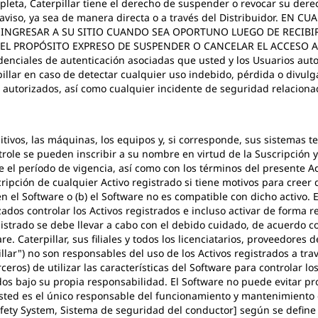
pleta, Caterpillar tiene el derecho de suspender o revocar su dere
o aviso, ya sea de manera directa o a través del Distribuidor. E
 INGRESAR A SU SITIO CUANDO SEA OPORTUNO LUEGO DE RECIBIR
L PROPÓSITO EXPRESO DE SUSPENDER O CANCELAR EL ACCESO AL 
denciales de autenticación asociadas que usted y los Usuarios aut
rpillar en caso de detectar cualquier uso indebido, pérdida o divul
s autorizados, así como cualquier incidente de seguridad relaciona
sitivos, las máquinas, los equipos y, si corresponde, sus sistemas te
role se pueden inscribir a su nombre en virtud de la Suscripción y 
te el período de vigencia, así como con los términos del presente
cripción de cualquier Activo registrado si tiene motivos para creer
 en el Software o (b) el Software no es compatible con dicho activo.
zados controlar los Activos registrados e incluso activar de forma r
istrado se debe llevar a cabo con el debido cuidado, de acuerdo co
e. Caterpillar, sus filiales y todos los licenciatarios, proveedores d
illar") no son responsables del uso de los Activos registrados a tra
rceros) de utilizar las características del Software para controlar l
rados bajo su propia responsabilidad. El Software no puede evitar
usted es el único responsable del funcionamiento y mantenimiento 
fety System, Sistema de seguridad del conductor] según se define 