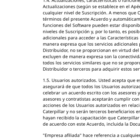
1.4. Actualizaciones, características o funcio
Actualizaciones (según se establece en el Apén
cualquier nivel de Suscripción. A menos que Ca
términos del presente Acuerdo y automáticamen
funciones del Software pueden estar disponibl
niveles de Suscripción y, por lo tanto, es pos
adicionales para acceder a las Características
manera expresa que los servicios adicionales p
Distribuidor, no se proporcionan en virtud de
excluyen de manera expresa son la conectividad
todos los servicios similares que no se propo
Distribuidor o terceros para adquirir estos ser
1.5. Usuarios autorizados. Usted acepta que e
asegurará de que todos los Usuarios autorizad
celebrar un acuerdo escrito con los asesores 
asesores y contratistas aceptarán cumplir con
acciones de los Usuarios autorizados en relac
Caterpillar y no serán terceros beneficiarios 
hayan recibido la capacitación que Caterpillar
de acuerdo con este Acuerdo, incluida la Docu
"Empresa afiliada" hace referencia a cualquie