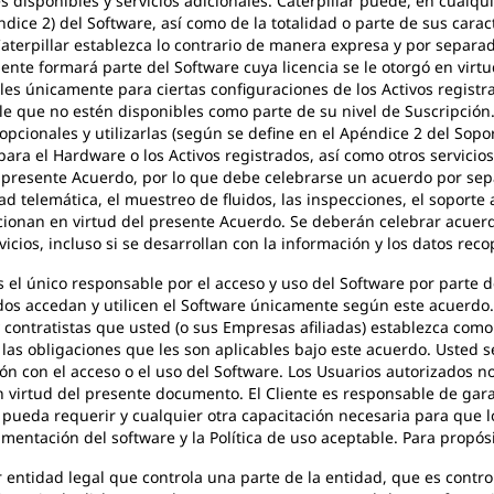
nes disponibles y servicios adicionales. Caterpillar puede, en cualq
dice 2) del Software, así como de la totalidad o parte de sus carac
terpillar establezca lo contrario de manera expresa y por separado
te formará parte del Software cuya licencia se le otorgó en virtud
es únicamente para ciertas configuraciones de los Activos registra
ible que no estén disponibles como parte de su nivel de Suscripción
 opcionales y utilizarlas (según se define en el Apéndice 2 del Sop
ara el Hardware o los Activos registrados, así como otros servicios
l presente Acuerdo, por lo que debe celebrarse un acuerdo por sepa
 telemática, el muestreo de fluidos, las inspecciones, el soporte a
rcionan en virtud del presente Acuerdo. Se deberán celebrar acuerd
vicios, incluso si se desarrollan con la información y los datos rec
s el único responsable por el acceso y uso del Software por parte d
os accedan y utilicen el Software únicamente según este acuerdo. S
y contratistas que usted (o sus Empresas afiliadas) establezca com
 las obligaciones que les son aplicables bajo este acuerdo. Usted
ión con el acceso o el uso del Software. Los Usuarios autorizados
en virtud del presente documento. El Cliente es responsable de gar
 pueda requerir y cualquier otra capacitación necesaria para que l
mentación del software y la Política de uso aceptable. Para propós
r entidad legal que controla una parte de la entidad, que es contro