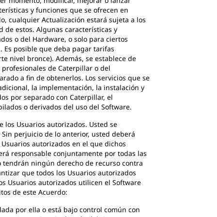
uier momento, modificar, mejorar o lanzar
terísticas y funciones que se ofrecen en
, cualquier Actualización estará sujeta a los
 de estos. Algunas características y
dos o del Hardware, o solo para ciertos
.. Es posible que deba pagar tarifas
orte nivel bronce). Además, se establece de
 profesionales de Caterpillar o del
rado a fin de obtenerlos. Los servicios que se
dicional, la implementación, la instalación y
os por separado con Caterpillar, el
opilados o derivados del uso del Software.
e los Usuarios autorizados. Usted se
in perjuicio de lo anterior, usted deberá
o Usuarios autorizados en el que dichos
 será responsable conjuntamente por todas las
 no tendrán ningún derecho de recurso contra
antizar que todos los Usuarios autorizados
os Usuarios autorizados utilicen el Software
itos de este Acuerdo:
lada por ella o está bajo control común con