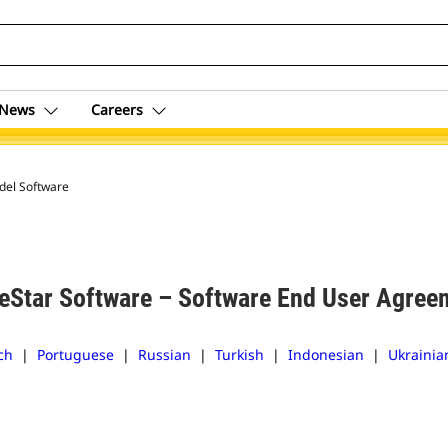
News
Careers
 del Software
eStar Software – Software End User Agree
ch
|
Portuguese
|
Russian
|
Turkish
|
Indonesian
|
Ukrainia