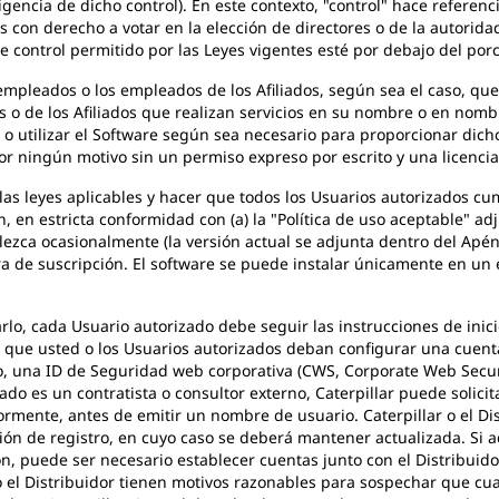
igencia de dicho control). En este contexto, "control" hace referen
s con derecho a votar en la elección de directores o de la autorid
 control permitido por las Leyes vigentes esté por debajo del porce
empleados o los empleados de los Afiliados, según sea el caso, que 
os o de los Afiliados que realizan servicios en su nombre o en nomb
 utilizar el Software según sea necesario para proporcionar dicho
or ningún motivo sin un permiso expreso por escrito y una licencia
las leyes aplicables y hacer que todos los Usuarios autorizados cum
n, en estricta conformidad con (a) la "Política de uso aceptable" ad
lezca ocasionalmente (la versión actual se adjunta dentro del Apénd
ra de suscripción. El software se puede instalar únicamente en u
zarlo, cada Usuario autorizado debe seguir las instrucciones de inic
que usted o los Usuarios autorizados deban configurar una cuenta.
, una ID de Seguridad web corporativa (CWS, Corporate Web Securi
zado es un contratista o consultor externo, Caterpillar puede solici
iormente, antes de emitir un nombre de usuario. Caterpillar o el Dis
ón de registro, en cuyo caso se deberá mantener actualizada. Si a
n, puede ser necesario establecer cuentas junto con el Distribuid
ar o el Distribuidor tienen motivos razonables para sospechar que c