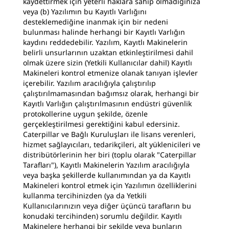
kaydettirmek için yeterli haklara sahip olmadığınıza
veya (b) Yazılımın bu Kayıtlı Varlığını
desteklemediğine inanmak için bir nedeni
bulunması halinde herhangi bir Kayıtlı Varlığın
kaydını reddedebilir. Yazılım, Kayıtlı Makinelerin
belirli unsurlarının uzaktan etkinleştirilmesi dahil
olmak üzere sizin (Yetkili Kullanıcılar dahil) Kayıtlı
Makineleri kontrol etmenize olanak tanıyan işlevler
içerebilir. Yazılım aracılığıyla çalıştırılıp
çalıştırılmamasından bağımsız olarak, herhangi bir
Kayıtlı Varlığın çalıştırılmasının endüstri güvenlik
protokollerine uygun şekilde, özenle
gerçekleştirilmesi gerektiğini kabul edersiniz.
Caterpillar ve Bağlı Kuruluşları ile lisans verenleri,
hizmet sağlayıcıları, tedarikçileri, alt yüklenicileri ve
distribütörlerinin her biri (toplu olarak "Caterpillar
Tarafları"), Kayıtlı Makinelerin Yazılım aracılığıyla
veya başka şekillerde kullanımından ya da Kayıtlı
Makineleri kontrol etmek için Yazılımın özelliklerini
kullanma tercihinizden (ya da Yetkili
Kullanıcılarınızın veya diğer üçüncü tarafların bu
konudaki tercihinden) sorumlu değildir. Kayıtlı
Makinelere herhangi bir şekilde veya bunların