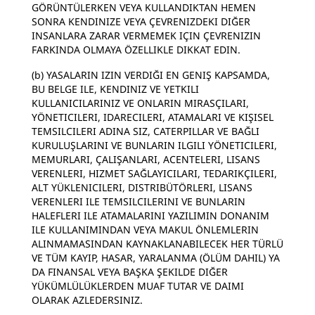
GÖRÜNTÜLERKEN VEYA KULLANDIKTAN HEMEN
SONRA KENDINIZE VEYA ÇEVRENIZDEKI DIĞER
INSANLARA ZARAR VERMEMEK IÇIN ÇEVRENIZIN
FARKINDA OLMAYA ÖZELLIKLE DIKKAT EDIN.
(b) YASALARIN IZIN VERDIĞI EN GENIŞ KAPSAMDA,
BU BELGE ILE, KENDINIZ VE YETKILI
KULLANICILARINIZ VE ONLARIN MIRASÇILARI,
YÖNETICILERI, IDARECILERI, ATAMALARI VE KIŞISEL
TEMSILCILERI ADINA SIZ, CATERPILLAR VE BAĞLI
KURULUŞLARINI VE BUNLARIN ILGILI YÖNETICILERI,
MEMURLARI, ÇALIŞANLARI, ACENTELERI, LISANS
VERENLERI, HIZMET SAĞLAYICILARI, TEDARIKÇILERI,
ALT YÜKLENICILERI, DISTRIBÜTÖRLERI, LISANS
VERENLERI ILE TEMSILCILERINI VE BUNLARIN
HALEFLERI ILE ATAMALARINI YAZILIMIN DONANIM
ILE KULLANIMINDAN VEYA MAKUL ÖNLEMLERIN
ALINMAMASINDAN KAYNAKLANABILECEK HER TÜRLÜ
VE TÜM KAYIP, HASAR, YARALANMA (ÖLÜM DAHIL) YA
DA FINANSAL VEYA BAŞKA ŞEKILDE DIĞER
YÜKÜMLÜLÜKLERDEN MUAF TUTAR VE DAIMI
OLARAK AZLEDERSINIZ.