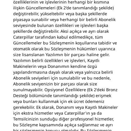
özelliklerinin ve işlevlerinin herhangi bir kısmına
ilişkin Güncellemeleri (Ek 2'de tanımlandığı şekilde)
değiştirebilir, yükseltebilir veya başka şekillerde
piyasaya sunabilir veya herhangi bir belirli Abonelik
seviyesinde bulunan özellikleri ve işlevleri başka
şekillerde değiştirebilir. Aksi açıkça ve ayrı olarak
Caterpillar tarafından kabul edilmedikçe, tüm
Güncellemeler bu Sözleşmenin koşullarına tabidir ve
otomatik olarak bu Sözleşmenin hükümleri uyarınca
size lisanslanan Yazılımın bir parçası haline gelir.
Yazılımın belirli özellikleri ve işlevleri, Kayıtlı
Makinelerin veya Donanımın kendine özgü
yapılandırmasına dayalı olarak veya yalnızca belirli
Abonelik seviyeleri için sunulabilir ve bu nedenle,
Abonelik seviyenizin bir parçası olarak size
sunulmayabilir. Opsiyonel Özelliklere (Ek 2'deki Bronz
Desteği bölümünde tanımlandığı şekilde) erişmek
veya bunları kullanmak için ek ücret ödemeniz
gerekebilir. Ek olarak, Donanım veya Kayıtlı Makineler
için ekstra hizmetler veya Caterpillar'ın ya da
Temsilcinizin sunduğu diğer profesyonel hizmetler,
bu Sözleşme kapsamında açıkça sağlanmaz ve ayrı
bir sözleşmenin konusu olmalıdır. Bu Sözleşmenin