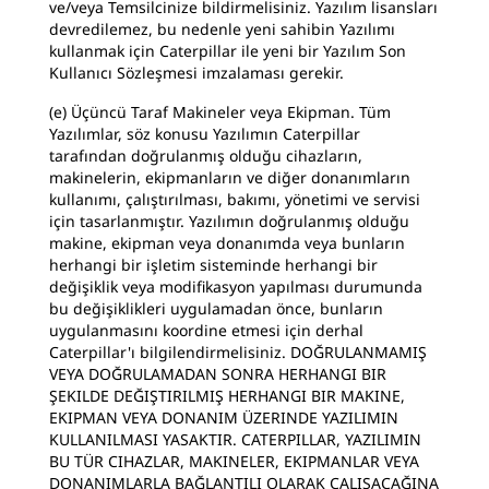
ve/veya Temsilcinize bildirmelisiniz. Yazılım lisansları
devredilemez, bu nedenle yeni sahibin Yazılımı
kullanmak için Caterpillar ile yeni bir Yazılım Son
Kullanıcı Sözleşmesi imzalaması gerekir.
(e) Üçüncü Taraf Makineler veya Ekipman. Tüm
Yazılımlar, söz konusu Yazılımın Caterpillar
tarafından doğrulanmış olduğu cihazların,
makinelerin, ekipmanların ve diğer donanımların
kullanımı, çalıştırılması, bakımı, yönetimi ve servisi
için tasarlanmıştır. Yazılımın doğrulanmış olduğu
makine, ekipman veya donanımda veya bunların
herhangi bir işletim sisteminde herhangi bir
değişiklik veya modifikasyon yapılması durumunda
bu değişiklikleri uygulamadan önce, bunların
uygulanmasını koordine etmesi için derhal
Caterpillar'ı bilgilendirmelisiniz. DOĞRULANMAMIŞ
VEYA DOĞRULAMADAN SONRA HERHANGI BIR
ŞEKILDE DEĞIŞTIRILMIŞ HERHANGI BIR MAKINE,
EKIPMAN VEYA DONANIM ÜZERINDE YAZILIMIN
KULLANILMASI YASAKTIR. CATERPILLAR, YAZILIMIN
BU TÜR CIHAZLAR, MAKINELER, EKIPMANLAR VEYA
DONANIMLARLA BAĞLANTILI OLARAK ÇALIŞACAĞINA