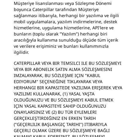
Müşteriye lisanslanması veya Sözleşme Dönemi
boyunca Caterpillar tarafından Müşteriye
sağlanması itibarıyla, herhangi bir yazılıma ve ilgili
mobil uygulamalara, yazılım indirmelerine, destek
hizmetlerine, uygulama hizmetlerine, API'lere ve
bunların (toplu olarak "Yazılım") herhangi biri
aracılığıyla kullanıma sunulduğu ölçüde tüm içerik
ve verilere erişiminiz ve bunları kullanımınızla
ilgilidir.
CATERPILLAR VEYA BIR TEMSILCI ILE BU SÖZLEŞMEYI
VEYA BIR ABONELIK SATIN ALMA SÖZLEŞMESINI
IMZALAYARAK, BU SÖZLEŞME IÇIN "KABUL
EDIYORUM" SEÇENEĞINE TIKLAYARAK VEYA
HERHANGI BIR KAPASITEDE YAZILIMA ERIŞEREK VEYA
YAZILIMI KULLANARAK, (1) YASAL YAŞTA
OLDUĞUNUZU VE BU SÖZLEŞMEYI KABUL ETMEK
IÇIN YASAL KAPASITEYE SAHIP OLDUĞUNUZU
ONAYLARSINIZ VE (2) BU TÜR EYLEMLERI
GERÇEKLEŞTIRDIĞINIZ EN ERKEN TARIH
("GEÇERLILIK BAŞLANGIÇ TARIHI") ITIBARIYLA
GEÇERLI OLMAK ÜZERE BU SÖZLEŞMEYE BAĞLI
KALMAYI KABUL EDERSINIZ. BU SÖZLEŞMEYI,