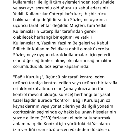
kullanımları ile ilgili tüm eylemlerinden toplu halde
ve ayrı ayrı sorumlu olduğunuzu kabul edersiniz.
Yetkili Kullanıcılar Caterpillar'a karşı hiçbir rücu
hakkına sahip değildir ve bu Sözleşme uyarınca
üçüncü taraf lehtar değildir. Müşteri, tüm Yetkili
Kullanıcıların Caterpillar tarafından gerekli
olabilecek herhangi bir eğitimi ve Yetkili
Kullanıcıların, Yazılımı Yazılım Belgeleri ve Kabul
Edilebilir Kullanım Politikası dahil olmak üzere bu
Sözleşmeye uygun olarak kullanmaları için yeterli
olan diğer eğitimleri almış olmalarını sağlamaktan
sorumludur. Bu Sözleşme kapsamında:
"Bağlı Kuruluş", üçüncü bir tarafı kontrol eden,
üçüncü tarafça kontrol edilen veya üçüncü bir tarafla
ortak kontrol altında olan (ama yalnızca bu tür
kontrol mevcut olduğu sürece) herhangi bir yasal
tüzel kişidir. Burada "kontrol", Bağlı Kuruluşun öz
kaynaklarının veya yöneticilerin ya da ilgili yönetim
otoritesinin seçiminde oy hakkı bulunan hisselerinin
yüzde elliden (%50) fazlasını elinde bulundurmak
anlamına gelir. Kontrol için yürürlükteki Yasaların
izin verdiği oran sözü geçen yüzdeden düşükse o