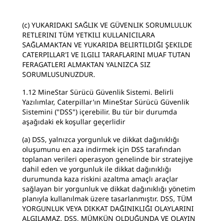
(c) YUKARIDAKI SAĞLIK VE GÜVENLIK SORUMLULUK
RETLERINI TÜM YETKILI KULLANICILARA
SAĞLAMAKTAN VE YUKARIDA BELIRTILDIĞI ŞEKILDE
CATERPILLAR'I VE ILGILI TARAFLARINI MUAF TUTAN
FERAGATLERI ALMAKTAN YALNIZCA SIZ
SORUMLUSUNUZDUR.
1.12 MineStar Sürücü Güvenlik Sistemi. Belirli
Yazılımlar, Caterpillar'ın MineStar Sürücü Güvenlik
Sistemini ("DSS") içerebilir. Bu tür bir durumda
aşağıdaki ek koşullar geçerlidir
(a) DSS, yalnızca yorgunluk ve dikkat dağınıklığı
oluşumunu en aza indirmek için DSS tarafından
toplanan verileri operasyon genelinde bir stratejiye
dahil eden ve yorgunluk ile dikkat dağınıklığı
durumunda kaza riskini azaltma amaçlı araçlar
sağlayan bir yorgunluk ve dikkat dağınıklığı yönetim
planıyla kullanılmak üzere tasarlanmıştır. DSS, TÜM
YORGUNLUK VEYA DIKKAT DAĞINIKLIĞI OLAYLARINI
ALGILAMAZ. DSS, MÜMKÜN OLDUĞUNDA VE OLAYIN