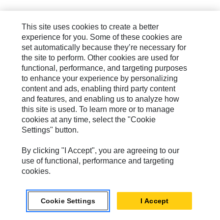
(f) BETA ÜRÜNDEN KAYNAKLANAN, OLAYLAR VE
This site uses cookies to create a better
KESINTI SÜRELERI DE DAHIL OLMAK ÜZERE OLASI
experience for you. Some of these cookies are
ISTENMEYEN SONUÇLARA KARŞI MAKUL ÖNLEMLERI
set automatically because they’re necessary for
ALMAK MÜŞTERININ SORUMLULUĞUNDADIR.
the site to perform. Other cookies are used for
MÜŞTERI, CATERPILLAR'IN ÖNCEDEN IZNI OLMADAN
HERHANGI BIR BETA ÜRÜN ÜZERINDE DEĞIŞIKLIK
functional, performance, and targeting purposes
VEYA ONARIM YAPAMAZ YA DA ÜÇÜNCÜ BIR TARAFIN
to enhance your experience by personalizing
BUNLARI YAPMASINA IZIN VEREMEZ.
content and ads, enabling third party content
and features, and enabling us to analyze how
(g) Yetkili Cihaz tarafından izin verilen ölçüde
this site is used. To learn more or to manage
Müşteri, Caterpillar'ı uzaktan veya sahada şunları
cookies at any time, select the "Cookie
yapması için yetkilendirir: (a) Beta Ürünleri veya söz
Settings" button.
konusu ürünlere Güncellemeleri ve Yükseltmeleri
yüklemek amacıyla Beta Ürünlere ve herhangi bir
By clicking "I Accept", you are agreeing to our
Yetkili Cihaza erişme ve bunları programlama, (b)
use of functional, performance and targeting
herhangi bir Beta Ürünün devam eden
cookies.
performansını izleme ve (c) herhangi bir Beta Ürün
tarafından üretilen tüm elektronik verilere ve
bilgilere erişme ve bunları kullanma. Caterpillar,
Cookie Settings
I Accept
herhangi bir Beta Ürün veya Yetkili Cihaz
Güncellemesini veya Yükseltmesini takiben Müşteri