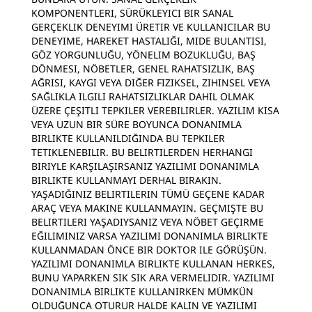
KOMPONENTLERI, SÜRÜKLEYICI BIR SANAL
GERÇEKLIK DENEYIMI ÜRETIR VE KULLANICILAR BU
DENEYIME, HAREKET HASTALIĞI, MIDE BULANTISI,
GÖZ YORGUNLUĞU, YÖNELIM BOZUKLUĞU, BAŞ
DÖNMESI, NÖBETLER, GENEL RAHATSIZLIK, BAŞ
AĞRISI, KAYGI VEYA DIĞER FIZIKSEL, ZIHINSEL VEYA
SAĞLIKLA ILGILI RAHATSIZLIKLAR DAHIL OLMAK
ÜZERE ÇEŞITLI TEPKILER VEREBILIRLER. YAZILIM KISA
VEYA UZUN BIR SÜRE BOYUNCA DONANIMLA
BIRLIKTE KULLANILDIĞINDA BU TEPKILER
TETIKLENEBILIR. BU BELIRTILERDEN HERHANGI
BIRIYLE KARŞILAŞIRSANIZ YAZILIMI DONANIMLA
BIRLIKTE KULLANMAYI DERHAL BIRAKIN.
YAŞADIĞINIZ BELIRTILERIN TÜMÜ GEÇENE KADAR
ARAÇ VEYA MAKINE KULLANMAYIN. GEÇMIŞTE BU
BELIRTILERI YAŞADIYSANIZ VEYA NÖBET GEÇIRME
EĞILIMINIZ VARSA YAZILIMI DONANIMLA BIRLIKTE
KULLANMADAN ÖNCE BIR DOKTOR ILE GÖRÜŞÜN.
YAZILIMI DONANIMLA BIRLIKTE KULLANAN HERKES,
BUNU YAPARKEN SIK SIK ARA VERMELIDIR. YAZILIMI
DONANIMLA BIRLIKTE KULLANIRKEN MÜMKÜN
OLDUĞUNCA OTURUR HALDE KALIN VE YAZILIMI