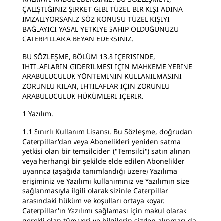
ÇALIŞTIĞINIZ ŞIRKET GIBI TÜZEL BIR KIŞI ADINA
IMZALIYORSANIZ SÖZ KONUSU TÜZEL KIŞIYI
BAĞLAYICI YASAL YETKIYE SAHIP OLDUĞUNUZU
CATERPILLAR'A BEYAN EDERSINIZ.
BU SÖZLEŞME, BÖLÜM 13.8 IÇERISINDE,
IHTILAFLARIN GIDERILMESI IÇIN MAHKEME YERINE
ARABULUCULUK YÖNTEMININ KULLANILMASINI
ZORUNLU KILAN, IHTILAFLAR IÇIN ZORUNLU
ARABULUCULUK HÜKÜMLERI IÇERIR.
1 Yazılım.
1.1 Sınırlı Kullanım Lisansı. Bu Sözleşme, doğrudan
Caterpillar'dan veya Abonelikleri yeniden satma
yetkisi olan bir temsilciden ("Temsilci") satın alınan
veya herhangi bir şekilde elde edilen Abonelikler
uyarınca (aşağıda tanımlandığı üzere) Yazılıma
erişiminiz ve Yazılımı kullanımınız ve Yazılımın size
sağlanmasıyla ilgili olarak sizinle Caterpillar
arasındaki hüküm ve koşulları ortaya koyar.
Caterpillar'ın Yazılımı sağlaması için makul olarak
gerekli olan tüm veri ve bilgilerin sizden alınması da