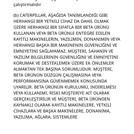
çalıştırmalıdır
(b) CATERPILLAR, AŞAĞIDA TANIMLANDIĞI GIBI
HERHANGI BIR YETKILI CIHAZ DA DAHIL OLMAK
ÜZERE HERHANGI BIR SIFATLA BIR BETA ÜRÜNÜ
KULLANAN VEYA BETA ÜRÜNLE ENTEGRE EDILEN
KAYITLI MAKINELERIN, YAZILIMIN, DONANIMIN VEYA
HERHANGI BAŞKA BIR MAKINENIN GÜVENLIĞINI VE
EMNIYETINI SAĞLAYAMAZ. MÜŞTERI, SAHANIN VE
YAZILIM BILGILERININ GÜVENLIĞINI VE EMNIYETINI
KORUMAK VE DESTEKLEMEK ÜZERE EK ÖNLEMLER
ALMAKTAN TEK BAŞINA SORUMLUDUR. MÜŞTERI,
BETA ÜRÜNÜN DÜZGÜN ÇALIŞMASINA VEYA
PERFORMANSINA GÜVENMEMEK KONUSUNDA
UYARILIR. BETA ÜRÜNÜN KURULUMU, INDIRILMESI
VEYA KULLANIMI, RISKI MÜŞTERIYE AIT OLARAK
GERÇEKLEŞTIRILIR VE MÜŞTERI, BETA ÜRÜNDEN
KAYNAKLI OLARAK KAYITLI MAKINELERE, YETKILI
CIHAZLARA VE BAŞKA MAKINELERE, DONANIMA,
YAZILIMA, AĞLARA, SISTEMLERE