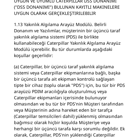
UYGUN VE UYUMLU CATERPILLAR DSS DONANIMI
("DSS DONANIMI") BULUNAN KAYITLI MAKINELERE
UYGUN OLARAK GERÇEKLEŞTIRILEBILIR
1.13 Yakınlık Algılama Arayüz Modülü. Belirli
Donanım ve Yazılımlar, müşterinin bir üçüncü taraf
yakınlık algılama sistemi (PDS) ile birlikte
kullanabileceği Caterpillar Yakınlık Algılama Arayüz
Modülü içerebilir. Bu tür durumlarda aşağıdaki
koşullar geçerlidir:
(a) Caterpillar, bir üçüncü taraf yakınlık algılama
sistemi veya Caterpillar ekipmanlarına bağlı, başka
bir üçüncü tarafa ait ekipman kontrolü sağlayan
tipte bir cihaz (toplu olarak "PDS") için, bu tür bir PDS
arayüzü PDIM aracılığıyla oluşturulmuş veya
Caterpillar ekipmanları içerisinde bulunuyor
olmasından ve bu tür bir PDS'nin Müşteri tarafından
veya Müşterinin adına hareket eden bir tarafça
(Caterpillar temsilcileri dahil) yüklenmiş olmasından
bağımsız olarak hiçbir koşulda Müşteriye veya
herhangi bir üçüncü tarafa karşı sorumlu değildir. Ek
olarak, Caterpillar, PDS'nin yüklendiği Caterpillar