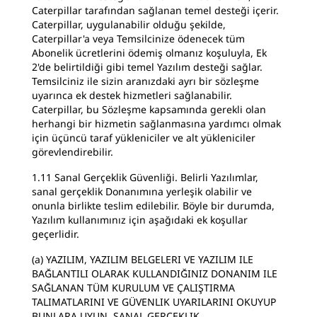
Caterpillar tarafından sağlanan temel desteği içerir.
Caterpillar, uygulanabilir olduğu şekilde,
Caterpillar'a veya Temsilcinize ödenecek tüm
Abonelik ücretlerini ödemiş olmanız koşuluyla, Ek
2'de belirtildiği gibi temel Yazılım desteği sağlar.
Temsilciniz ile sizin aranızdaki ayrı bir sözleşme
uyarınca ek destek hizmetleri sağlanabilir.
Caterpillar, bu Sözleşme kapsamında gerekli olan
herhangi bir hizmetin sağlanmasına yardımcı olmak
için üçüncü taraf yükleniciler ve alt yükleniciler
görevlendirebilir.
1.11 Sanal Gerçeklik Güvenliği. Belirli Yazılımlar,
sanal gerçeklik Donanımına yerleşik olabilir ve
onunla birlikte teslim edilebilir. Böyle bir durumda,
Yazılım kullanımınız için aşağıdaki ek koşullar
geçerlidir.
(a) YAZILIM, YAZILIM BELGELERI VE YAZILIM ILE
BAĞLANTILI OLARAK KULLANDIĞINIZ DONANIM ILE
SAĞLANAN TÜM KURULUM VE ÇALIŞTIRMA
TALIMATLARINI VE GÜVENLIK UYARILARINI OKUYUP
BUNLARA UYUN. SANAL GERÇEKLIK