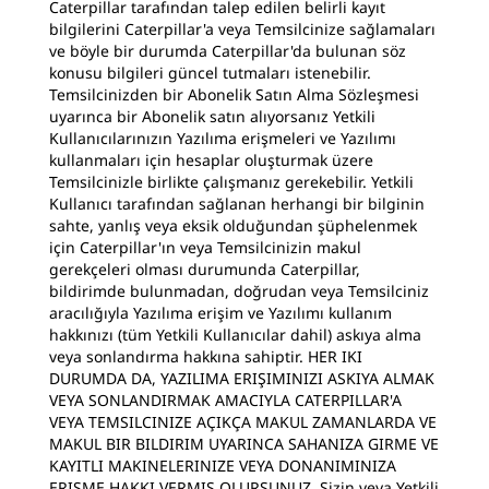
Caterpillar tarafından talep edilen belirli kayıt
bilgilerini Caterpillar'a veya Temsilcinize sağlamaları
ve böyle bir durumda Caterpillar'da bulunan söz
konusu bilgileri güncel tutmaları istenebilir.
Temsilcinizden bir Abonelik Satın Alma Sözleşmesi
uyarınca bir Abonelik satın alıyorsanız Yetkili
Kullanıcılarınızın Yazılıma erişmeleri ve Yazılımı
kullanmaları için hesaplar oluşturmak üzere
Temsilcinizle birlikte çalışmanız gerekebilir. Yetkili
Kullanıcı tarafından sağlanan herhangi bir bilginin
sahte, yanlış veya eksik olduğundan şüphelenmek
için Caterpillar'ın veya Temsilcinizin makul
gerekçeleri olması durumunda Caterpillar,
bildirimde bulunmadan, doğrudan veya Temsilciniz
aracılığıyla Yazılıma erişim ve Yazılımı kullanım
hakkınızı (tüm Yetkili Kullanıcılar dahil) askıya alma
veya sonlandırma hakkına sahiptir. HER IKI
DURUMDA DA, YAZILIMA ERIŞIMINIZI ASKIYA ALMAK
VEYA SONLANDIRMAK AMACIYLA CATERPILLAR'A
VEYA TEMSILCINIZE AÇIKÇA MAKUL ZAMANLARDA VE
MAKUL BIR BILDIRIM UYARINCA SAHANIZA GIRME VE
KAYITLI MAKINELERINIZE VEYA DONANIMINIZA
ERIŞME HAKKI VERMIŞ OLURSUNUZ. Sizin veya Yetkili