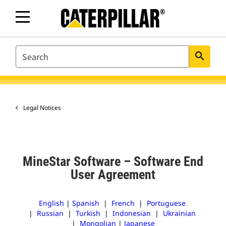
SEARCH
search
Legal Notices
MineStar Software – Software End
User Agreement
English
|
Spanish
|
French
|
Portuguese
|
Russian
|
Turkish
|
Indonesian
|
Ukrainian
|
Mongolian
|
Japanese