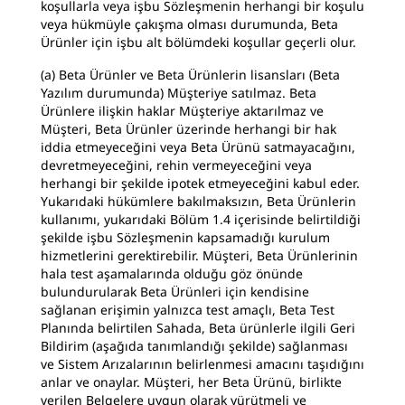
koşullarla veya işbu Sözleşmenin herhangi bir koşulu
veya hükmüyle çakışma olması durumunda, Beta
Ürünler için işbu alt bölümdeki koşullar geçerli olur.
(a) Beta Ürünler ve Beta Ürünlerin lisansları (Beta
Yazılım durumunda) Müşteriye satılmaz. Beta
Ürünlere ilişkin haklar Müşteriye aktarılmaz ve
Müşteri, Beta Ürünler üzerinde herhangi bir hak
iddia etmeyeceğini veya Beta Ürünü satmayacağını,
devretmeyeceğini, rehin vermeyeceğini veya
herhangi bir şekilde ipotek etmeyeceğini kabul eder.
Yukarıdaki hükümlere bakılmaksızın, Beta Ürünlerin
kullanımı, yukarıdaki Bölüm 1.4 içerisinde belirtildiği
şekilde işbu Sözleşmenin kapsamadığı kurulum
hizmetlerini gerektirebilir. Müşteri, Beta Ürünlerinin
hala test aşamalarında olduğu göz önünde
bulundurularak Beta Ürünleri için kendisine
sağlanan erişimin yalnızca test amaçlı, Beta Test
Planında belirtilen Sahada, Beta ürünlerle ilgili Geri
Bildirim (aşağıda tanımlandığı şekilde) sağlanması
ve Sistem Arızalarının belirlenmesi amacını taşıdığını
anlar ve onaylar. Müşteri, her Beta Ürünü, birlikte
verilen Belgelere uygun olarak yürütmeli ve