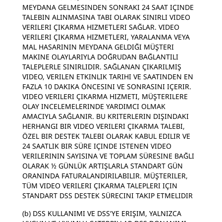
MEYDANA GELMESINDEN SONRAKI 24 SAAT IÇINDE
TALEBIN ALINMASINA TABI OLARAK SINIRLI VIDEO
VERILERI ÇIKARMA HIZMETLERI SAĞLAR. VIDEO
VERILERI ÇIKARMA HIZMETLERI, YARALANMA VEYA
MAL HASARININ MEYDANA GELDIĞI MÜŞTERI
MAKINE OLAYLARIYLA DOĞRUDAN BAĞLANTILI
TALEPLERLE SINIRLIDIR. SAĞLANAN ÇIKARILMIŞ
VIDEO, VERILEN ETKINLIK TARIHI VE SAATINDEN EN
FAZLA 10 DAKIKA ÖNCESINI VE SONRASINI IÇERIR.
VIDEO VERILERI ÇIKARMA HIZMETI, MÜŞTERILERE
OLAY INCELEMELERINDE YARDIMCI OLMAK
AMACIYLA SAĞLANIR. BU KRITERLERIN DIŞINDAKI
HERHANGI BIR VIDEO VERILERI ÇIKARMA TALEBI,
ÖZEL BIR DESTEK TALEBI OLARAK KABUL EDILIR VE
24 SAATLIK BIR SÜRE IÇINDE ISTENEN VIDEO
VERILERININ SAYISINA VE TOPLAM SÜRESINE BAĞLI
OLARAK ½ GÜNLÜK ARTIŞLARLA STANDART GÜN
ORANINDA FATURALANDIRILABILIR. MÜŞTERILER,
TÜM VIDEO VERILERI ÇIKARMA TALEPLERI IÇIN
STANDART DSS DESTEK SÜRECINI TAKIP ETMELIDIR
(b) DSS KULLANIMI VE DSS'YE ERIŞIM, YALNIZCA