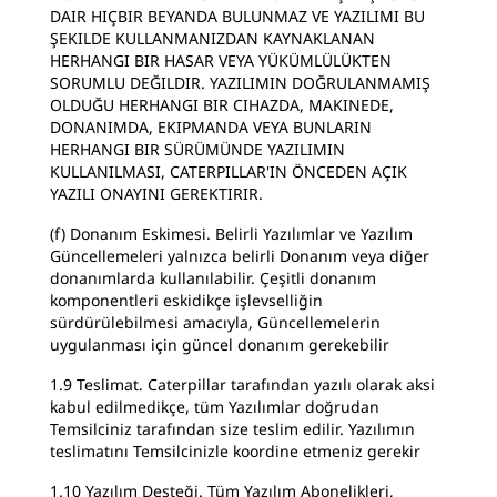
DAIR HIÇBIR BEYANDA BULUNMAZ VE YAZILIMI BU
ŞEKILDE KULLANMANIZDAN KAYNAKLANAN
HERHANGI BIR HASAR VEYA YÜKÜMLÜLÜKTEN
SORUMLU DEĞILDIR. YAZILIMIN DOĞRULANMAMIŞ
OLDUĞU HERHANGI BIR CIHAZDA, MAKINEDE,
DONANIMDA, EKIPMANDA VEYA BUNLARIN
HERHANGI BIR SÜRÜMÜNDE YAZILIMIN
KULLANILMASI, CATERPILLAR'IN ÖNCEDEN AÇIK
YAZILI ONAYINI GEREKTIRIR.
(f) Donanım Eskimesi. Belirli Yazılımlar ve Yazılım
Güncellemeleri yalnızca belirli Donanım veya diğer
donanımlarda kullanılabilir. Çeşitli donanım
komponentleri eskidikçe işlevselliğin
sürdürülebilmesi amacıyla, Güncellemelerin
uygulanması için güncel donanım gerekebilir
1.9 Teslimat. Caterpillar tarafından yazılı olarak aksi
kabul edilmedikçe, tüm Yazılımlar doğrudan
Temsilciniz tarafından size teslim edilir. Yazılımın
teslimatını Temsilcinizle koordine etmeniz gerekir
1.10 Yazılım Desteği. Tüm Yazılım Abonelikleri,