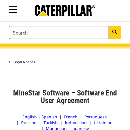
SEARCH
search
Legal Notices
MineStar Software – Software End
User Agreement
English
|
Spanish
|
French
|
Portuguese
|
Russian
|
Turkish
|
Indonesian
|
Ukrainian
|
Mongolian
|
Japanese