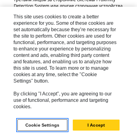
Detection System или другие сторонние устройства
контроля оборудования (совместно именуемые —
This site uses cookies to create a better
"PDS"), подключенные к оборудованию Caterpillar,
experience for you. Some of these cookies are
даже если система PDS предоставляется
set automatically because they’re necessary for
оборудованию Caterpillar через интерфейс PDIM
the site to perform. Other cookies are used for
или интерфейс другого оборудования либо если
система PDS установлена Клиентом или другой
functional, performance, and targeting purposes
стороной, действующей от имени Клиента (в том
to enhance your experience by personalizing
числе Дилером Клиента). Компания Caterpillar
content and ads, enabling third party content
также не несет ответственность за оборудование
and features, and enabling us to analyze how
Caterpillar, на которое установлена система PDS, за
this site is used. To learn more or to manage
любые возникающие проблемы, связанные с PDS,
cookies at any time, select the "Cookie
и за ущерб, который может быть нанесен
Settings" button.
оборудованию Caterpillar в связи с такой
проблемой или иным образом, если компании
By clicking "I Accept", you are agreeing to our
Caterpillar не предоставлен доступ к
use of functional, performance and targeting
соответствующим данным о проблеме ("Данные об
cookies.
инциденте"). Компания Caterpillar примет
ответственность, только если в Данных об
инциденте будет четко указана неисправность
Cookie Settings
I Accept
при производстве или сборке оборудования
Caterpillar. К Данным об инциденте относится