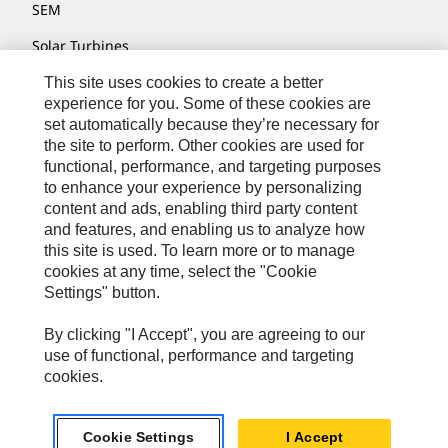
SEM
Solar Turbines
SPM Oil & Gas
This site uses cookies to create a better
experience for you. Some of these cookies are
Turner Powertrain Systems
set automatically because they’re necessary for
the site to perform. Other cookies are used for
functional, performance, and targeting purposes
to enhance your experience by personalizing
联系我们
content and ads, enabling third party content
网站地图
and features, and enabling us to analyze how
this site is used. To learn more or to manage
Cookie Settings
cookies at any time, select the "Cookie
Settings" button.
法律声明
隐私条款
By clicking "I Accept", you are agreeing to our
use of functional, performance and targeting
Cat.com
cookies.
2026 卡特彼勒 保留所有权利
Cookie Settings
I Accept