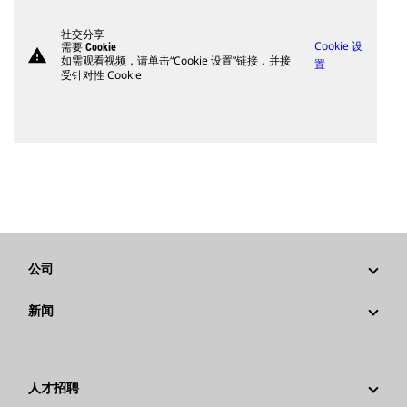
社交分享
Cookie 设
需要 Cookie
warning
如需观看视频，请单击“Cookie 设置”链接，并接
置
受针对性 Cookie
公司
战略
新闻
公司治理
新闻与动态
回首过去：卡特彼勒精彩的历史故事
公司新闻稿
人才招聘
卡特彼勒 基金会