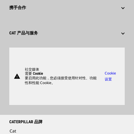
媒体资讯
为什么选择卡特彼勒？
携手合作
行为准则
社交媒体
职业领域
员工和退休人员
可持续发展
文化
供应商
创新
CAT 产品与服务
搜索和申请
全球网点
产品
卡特彼勒访客中心
零件
支持
社交媒体
Cookie
需要 Cookie
warning
商品
要启用此功能，您必须接受使用针对性、功能
设置
性和性能 Cookie。
查找卡特彼勒代理商
卡特彼勒客服电话 400-867-0030
Catfinancial.com
CATERPILLAR 品牌
Cat