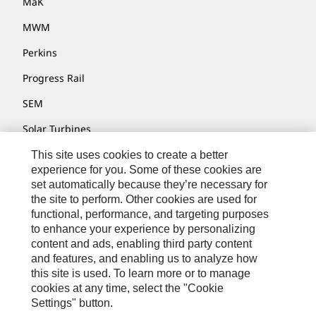
MaK
MWM
Perkins
Progress Rail
SEM
Solar Turbines
SPM Oil & Gas
This site uses cookies to create a better
experience for you. Some of these cookies are
Turner Powertrain Systems
set automatically because they’re necessary for
the site to perform. Other cookies are used for
functional, performance, and targeting purposes
to enhance your experience by personalizing
联系我们
content and ads, enabling third party content
网站地图
and features, and enabling us to analyze how
this site is used. To learn more or to manage
Cookie Settings
cookies at any time, select the "Cookie
Settings" button.
法律声明