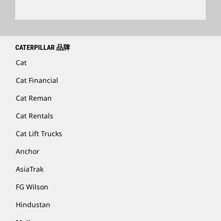
卡特彼勒客服电话 400-867-0030
Catfinancial.com
CATERPILLAR 品牌
Cat
Cat Financial
Cat Reman
Cat Rentals
Cat Lift Trucks
Anchor
AsiaTrak
FG Wilson
Hindustan