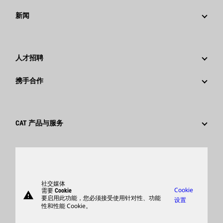
战略
新闻
公司治理
新闻与动态
回首过去：卡特彼勒精彩的历史故事
公司新闻稿
人才招聘
卡特彼勒 基金会
媒体资讯
为什么选择卡特彼勒？
携手合作
行为准则
社交媒体
职业领域
员工和退休人员
可持续发展
文化
供应商
创新
CAT 产品与服务
搜索和申请
全球网点
产品
卡特彼勒访客中心
零件
支持
社交媒体
Cookie
需要 Cookie
warning
商品
要启用此功能，您必须接受使用针对性、功能
设置
性和性能 Cookie。
查找卡特彼勒代理商