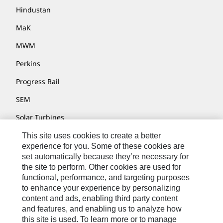
Hindustan
MaK
MWM
Perkins
Progress Rail
SEM
Solar Turbines
SPM Oil & Gas
This site uses cookies to create a better
experience for you. Some of these cookies are
Turner Powertrain Systems
set automatically because they’re necessary for
the site to perform. Other cookies are used for
functional, performance, and targeting purposes
to enhance your experience by personalizing
联系我们
content and ads, enabling third party content
网站地图
and features, and enabling us to analyze how
this site is used. To learn more or to manage