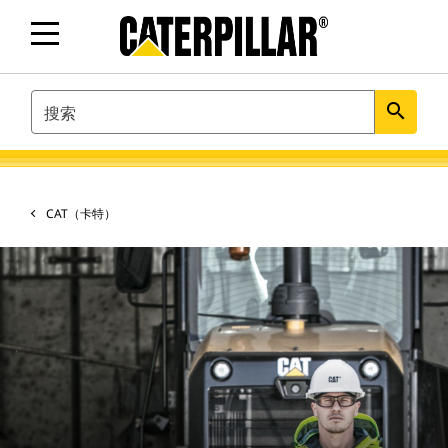
SEARCH
search
CAT（卡特）