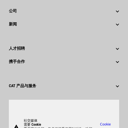
公司
战略
新闻
公司治理
新闻与动态
回首过去：卡特彼勒精彩的历史故事
公司新闻稿
人才招聘
卡特彼勒 基金会
媒体资讯
为什么选择卡特彼勒？
携手合作
行为准则
社交媒体
职业领域
员工和退休人员
可持续发展
文化
供应商
创新
CAT 产品与服务
搜索和申请
全球网点
产品
卡特彼勒访客中心
零件
支持
社交媒体
Cookie
需要 Cookie
warning
商品