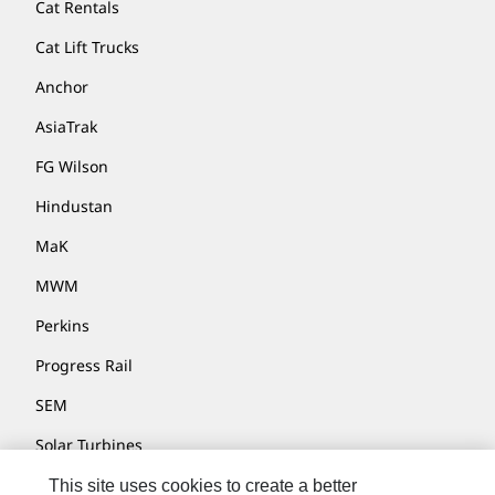
Cat Rentals
Cat Lift Trucks
Anchor
AsiaTrak
FG Wilson
Hindustan
MaK
MWM
Perkins
Progress Rail
SEM
Solar Turbines
SPM Oil & Gas
This site uses cookies to create a better