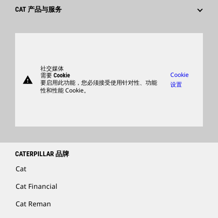
供应商
创新
CAT 产品与服务
搜索和申请
全球网点
产品
卡特彼勒访客中心
零件
支持
社交媒体
Cookie
需要 Cookie
warning
商品
要启用此功能，您必须接受使用针对性、功能
设置
性和性能 Cookie。
查找卡特彼勒代理商
卡特彼勒客服电话 400-867-0030
Catfinancial.com
CATERPILLAR 品牌
Cat
Cat Financial
Cat Reman