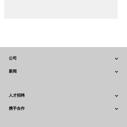
公司
战略
新闻
公司治理
新闻与动态
回首过去：卡特彼勒精彩的历史故事
公司新闻稿
人才招聘
卡特彼勒 基金会
媒体资讯
为什么选择卡特彼勒？
携手合作
行为准则
社交媒体
职业领域
员工和退休人员
可持续发展
文化