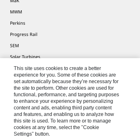
MaK
MWM
Perkins
Progress Rail
SEM
Solar Turbines
SPM Oil & Gas
This site uses cookies to create a better
experience for you. Some of these cookies are
Turner Powertrain Systems
set automatically because they’re necessary for
the site to perform. Other cookies are used for
functional, performance, and targeting purposes
to enhance your experience by personalizing
联系我们
content and ads, enabling third party content
网站地图
and features, and enabling us to analyze how
this site is used. To learn more or to manage
Cookie Settings
cookies at any time, select the "Cookie
Settings" button.
法律声明