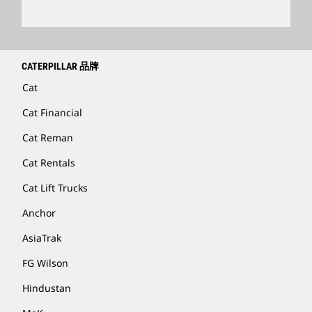
卡特彼勒客服电话 400-867-0030
Catfinancial.com
CATERPILLAR 品牌
Cat
Cat Financial
Cat Reman
Cat Rentals
Cat Lift Trucks
Anchor
AsiaTrak
FG Wilson
Hindustan