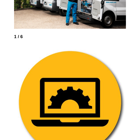
2
/
1
/
6