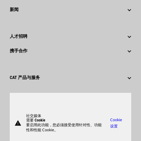
战略
新闻
公司治理
新闻与动态
回首过去：卡特彼勒精彩的历史故事
公司新闻稿
人才招聘
卡特彼勒 基金会
媒体资讯
为什么选择卡特彼勒？
携手合作
行为准则
社交媒体
职业领域
员工和退休人员
可持续发展
文化
供应商
创新
CAT 产品与服务
搜索和申请
全球网点
产品
卡特彼勒访客中心
零件
支持
社交媒体
Cookie
需要 Cookie
warning
商品
要启用此功能，您必须接受使用针对性、功能
设置
性和性能 Cookie。
查找卡特彼勒代理商