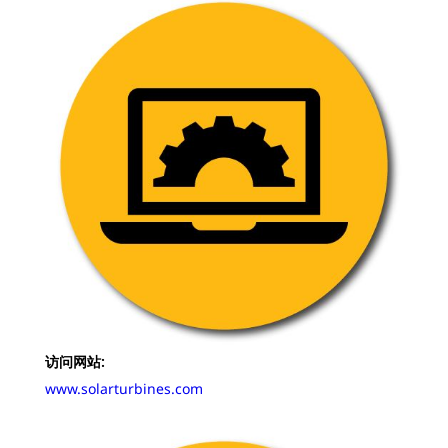
访问网站:
www.solarturbines.com