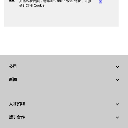
如需观看视频，请单击“Cookie 设置”链接，并接
置
受针对性 Cookie
公司
战略
新闻
公司治理
新闻与动态
回首过去：卡特彼勒精彩的历史故事
公司新闻稿
人才招聘
卡特彼勒 基金会
媒体资讯
为什么选择卡特彼勒？
携手合作
行为准则
社交媒体
职业领域
员工和退休人员