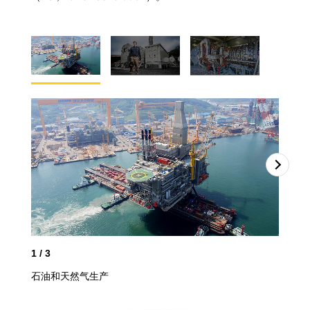
1
/
3
2
/
石油和天然气生产
模