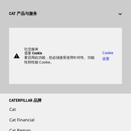
可持续发展
文化
供应商
创新
CAT 产品与服务
搜索和申请
全球网点
产品
卡特彼勒访客中心
零件
支持
社交媒体
Cookie
需要 Cookie
warning
商品
要启用此功能，您必须接受使用针对性、功能
设置
性和性能 Cookie。
查找卡特彼勒代理商
卡特彼勒客服电话 400-867-0030
Catfinancial.com
CATERPILLAR 品牌
Cat
Cat Financial
Cat Reman