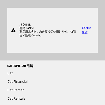
全球网点
产品
卡特彼勒访客中心
零件
支持
社交媒体
Cookie
需要 Cookie
warning
商品
要启用此功能，您必须接受使用针对性、功能
设置
性和性能 Cookie。
查找卡特彼勒代理商
卡特彼勒客服电话 400-867-0030
Catfinancial.com
CATERPILLAR 品牌
Cat
Cat Financial
Cat Reman
Cat Rentals