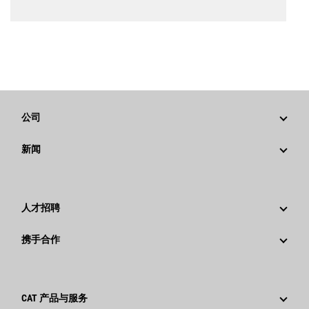
公司
战略
新闻
公司治理
新闻与动态
回首过去：卡特彼勒精彩的历史故事
公司新闻稿
人才招聘
卡特彼勒 基金会
媒体资讯
为什么选择卡特彼勒？
携手合作
行为准则
社交媒体
职业领域
员工和退休人员
可持续发展
文化
供应商
创新
CAT 产品与服务
搜索和申请