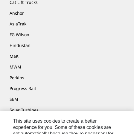
Cat Lift Trucks
Anchor
AsiaTrak
FG Wilson
Hindustan
MaK
MWM
Perkins
Progress Rail
SEM
Solar Turbines
SPM Oil & Gas
This site uses cookies to create a better
experience for you. Some of these cookies are
Turner Powertrain Systems
set automatically because they’re necessary for