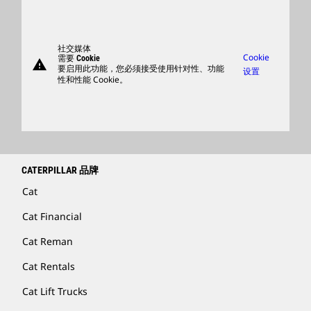
卡特彼勒访客中心
零件
支持
社交媒体
Cookie
需要 Cookie
warning
商品
要启用此功能，您必须接受使用针对性、功能
设置
性和性能 Cookie。
查找卡特彼勒代理商
卡特彼勒客服电话 400-867-0030
Catfinancial.com
CATERPILLAR 品牌
Cat
Cat Financial
Cat Reman
Cat Rentals
Cat Lift Trucks