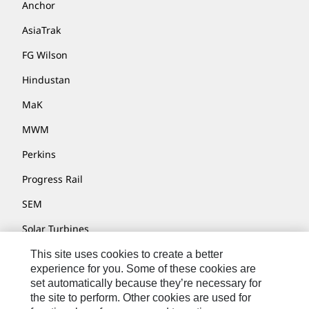
Anchor
AsiaTrak
FG Wilson
Hindustan
MaK
MWM
Perkins
Progress Rail
SEM
Solar Turbines
SPM Oil & Gas
This site uses cookies to create a better
experience for you. Some of these cookies are
Turner Powertrain Systems
set automatically because they’re necessary for
the site to perform. Other cookies are used for