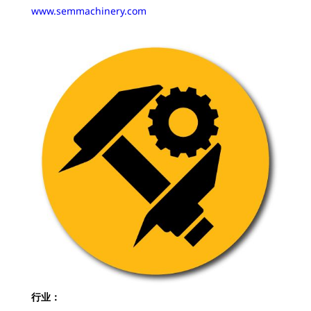
www.semmachinery.com
行业：