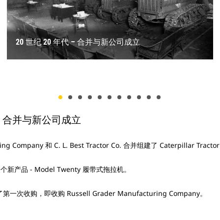
20 世纪 20 年代 – 合并与新公司成立
代 – 合并与新公司成立
 – 创新十年
 – 贡献与变革
代 – 土方工程与跨国公司之路
代 – 突破与重大项目
代 – 首创与可持续性
 – 新机遇
年代 – 保持领先地位，持续推动行业发展
不止是黄色机器
代 – 铁路、采矿及其他领域
代 – 历史仍在书写
®
ring Company 和 C. L. Best Tractor Co. 合并组建了 Caterpillar Tracto
ar 开始生产其首款柴油发动机，业内首创的 D9900。
rpillar 产品为盟军提供支持。
在英国成立了第一家海外子公司 — Caterpillar Tractor Co. Ltd。
r 推出其第一款非道路用卡车 769 型。
r 推出第一台液压挖掘机 225。
Solar Turbines。
lar 机器在日本大阪的关西国际机场工作。
出了 ACERT
lectro-Motive Diesel, Inc.
ar 宣布成功展示其首辆电池驱动 793 大型矿用卡车
技术。
个新产品 - Model Twenty 履带式拖拉机。
llar 将所制造机器的标准涂装颜色从灰色（采用红色饰边）改为“公路黄”（黑色饰
ar 机器帮助在美国动工建设 70000 多英里的高速公路。
lar 推出了第一台自行式轮式自行式铲运机。
pillar 的机器帮助拓宽巴拿马运河的部分河道。
rpillar 再制造工厂在爱荷华州贝滕多夫投产。
，Caterpillar 的机器帮助建造亚齐雷塔水坝。
ar 推出了世界上最大的机械驱动矿用卡车 – 797。
rogress Rail Services, Inc.
 Bucyrus International, Inc. 和 MWM GmbH。
庆祝成立 100 周年。
®
 进行了第一次收购，即收购 Russell Grader Manufacturing Company。
lar 履带式拖拉机帮助完成了胡佛水坝建设。
lar 推出了首款由公司设计制造的推土机铲刀。
ar 推出了第一台集成式履带式装载机。
ar 发动机为阿波罗 11 号登月任务提供动力。
 推出 D10 履带式拖拉机。
r 推出了第一款挖掘装载机 — 416。
ar 推出了紧凑型建筑设备产品系列。
ar 宣布推出首款电动履带式拖拉机 — D7E。
ar 首发世界首台高驱动力电动推土机 Cat
D6 XE。
ar 的机器帮助完成金门大桥的建设。
lar 机器帮助在印度动工建造巴克拉水坝。
lar 为美国政府提供专门设计的设备，用于南极洲的“深冻行动”。Caterpillar
r 停用其“公路黄色”的涂装颜色，改为采用一种新的颜色 –“Caterpillar Yellow”
 推出 D11 履带式拖拉机。
收购了英国的 Varity Perkins 并将其更名为 Perkins Engines Company Limi
成对中国 Shandong SEM Machinery Co., Ltd. 的收购。