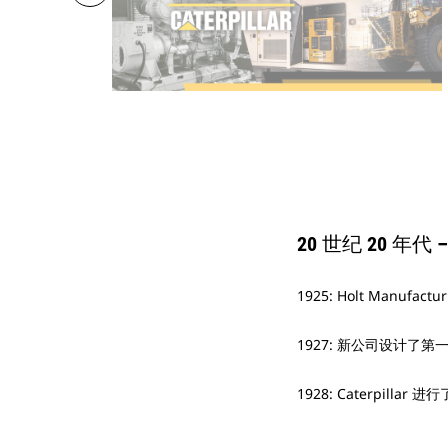
20 世纪 20 年
20 世纪 30 年代
20 世纪 40 年代
20 世纪 50 年
20 世纪 60 年
20 世纪 70 年
20 世纪 80 年代
20 世纪 90 
21 世纪初 – 
21 世纪 10 年
21 世纪 20 年
1925: Holt Manufactu
1931: Caterpill
1941: 二战期间，Cate
1950: Caterpillar 
1962: Caterpilla
1972: Caterpilla
1981: Caterpillar 收购 
1994: Caterpil
2001: Caterpillar 推
2010: Caterpillar 收购 E
2022: Caterpill
1927: 新公司设计了第一
1931: Caterpi
1944: Caterpill
1950: Caterpil
1962: 若干 Cater
1973: 第一家 Cate
1983: 在巴拉圭和阿根廷
1998: Caterpill
2006: Caterpillar 收购 P
2011: Caterpillar 收购
2025: Caterpillar 
1928: Caterpillar
1936: Caterpil
1945: Caterpil
1952: Caterpill
1969: Caterpill
1977: Caterpillar
1985: Caterpilla
1998: Caterpill
2008: Caterpill
2018: Caterpill
1937: Caterpill
1948: Caterpil
1955: Caterpil
1979: Caterpilla
1986: Caterpillar
1998: Caterpillar 
2008: Caterpillar 完