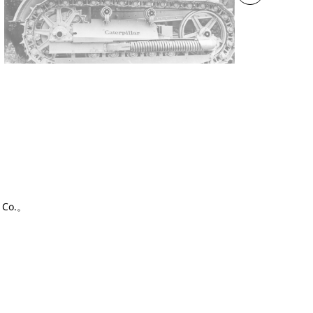
r Co.。
边）。
 设备首次实现了在全球各大洲
。
ted。