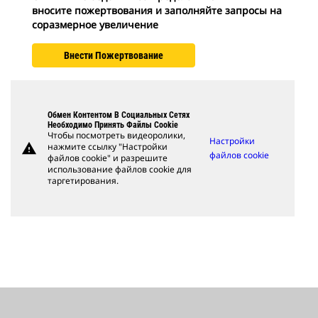
вносите пожертвования и заполняйте запросы на
соразмерное увеличение
Внести Пожертвование
Обмен Контентом В Социальных Сетях
Необходимо Принять Файлы Cookie
Чтобы посмотреть видеоролики,
Настройки
warning
нажмите ссылку "Настройки
файлов cookie
файлов cookie" и разрешите
использование файлов cookie для
таргетирования.