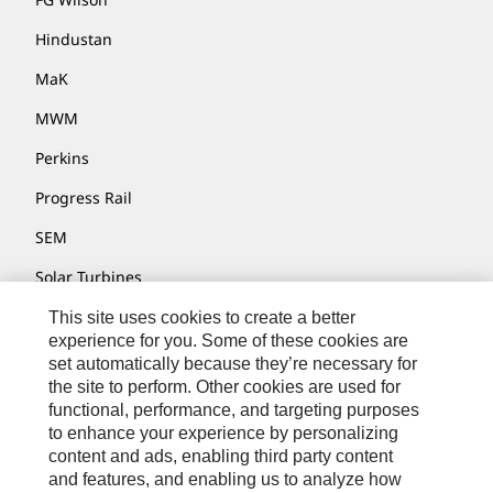
Hindustan
MaK
MWM
Perkins
Progress Rail
SEM
Solar Turbines
SPM Oil & Gas
This site uses cookies to create a better
experience for you. Some of these cookies are
Turner Powertrain Systems
set automatically because they’re necessary for
the site to perform. Other cookies are used for
functional, performance, and targeting purposes
to enhance your experience by personalizing
Контакты
content and ads, enabling third party content
Карта Сайта
and features, and enabling us to analyze how