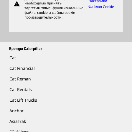
Настройки
warning
необходимо принять
Фирменные Товары
Файлов Cookie
таргетинговые, функциональные
файлы cookie и файлы cookie
Найти Дилера
производительности.
Бренды Caterpillar
Cat
Cat Financial
Cat Reman
Cat Rentals
Cat Lift Trucks
Anchor
AsiaTrak
FG Wilson