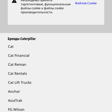
warning
необходимо принять
Фирменные Товары
Файлов Cookie
таргетинговые, функциональные
файлы cookie и файлы cookie
Найти Дилера
производительности.
Бренды Caterpillar
Cat
Cat Financial
Cat Reman
Cat Rentals
Cat Lift Trucks
Anchor
AsiaTrak
FG Wilson