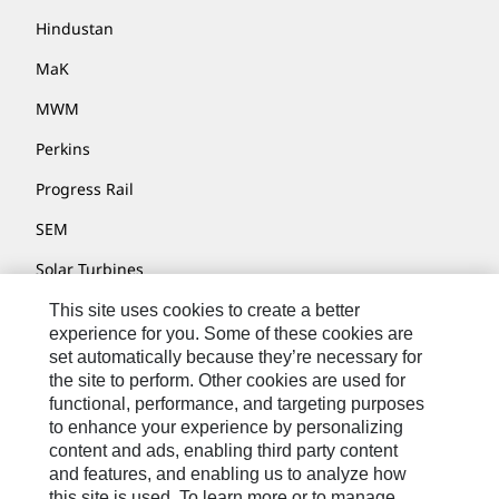
Hindustan
MaK
MWM
Perkins
Progress Rail
SEM
Solar Turbines
SPM Oil & Gas
This site uses cookies to create a better
experience for you. Some of these cookies are
Turner Powertrain Systems
set automatically because they’re necessary for
the site to perform. Other cookies are used for
functional, performance, and targeting purposes
to enhance your experience by personalizing
Контакты
content and ads, enabling third party content
Карта Сайта
and features, and enabling us to analyze how
this site is used. To learn more or to manage