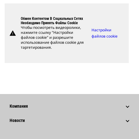
Обмен Контентом В Социальных Сетях
Необходимо Принять Файлы Cookie
Чтобы посмотреть видеоролики,
Настройки
warning
нажмите ссылку "Настройки
файлов cookie
файлов cookie" и разрешите
использование файлов cookie для
таргетирования.
Компания
Стратегия
Новости
Управление
Новости И Публикации