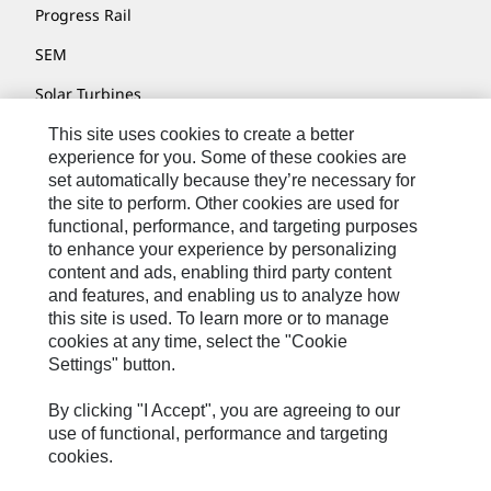
Progress Rail
SEM
Solar Turbines
SPM Oil & Gas
This site uses cookies to create a better
experience for you. Some of these cookies are
Turner Powertrain Systems
set automatically because they’re necessary for
the site to perform. Other cookies are used for
functional, performance, and targeting purposes
to enhance your experience by personalizing
Контакты
content and ads, enabling third party content
Карта Сайта
and features, and enabling us to analyze how
this site is used. To learn more or to manage
Cookie Settings
cookies at any time, select the "Cookie
Settings" button.
Юридическое Уведомление
Конфиденциальность
By clicking "I Accept", you are agreeing to our
use of functional, performance and targeting
Cat.com
cookies.