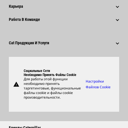
История
Корпоративные Пресс-Релизы
Карьера
Фонд Caterpillar
Информация Для Сми
Почему Caterpillar?
Работа В Команде
Кодекс Деловой Этики
Социальные Сети
Карьера В Разных Отраслях
Сотрудники И Пенсионеры
Устойчивое Развитие
Культура
Поставщики
Новейшие Технологии
Cat Продукция И Услуги
Поиск Вакансий И Подача Заявления
Глобальные Подразделения
Продукция
Центр Работы С Клиентами И Музей
Запасные Части
Социальные Сети
Support
Необходимо Принять Файлы Cookie
Для работы этой функции
Настройки
warning
необходимо принять
Фирменные Товары
Файлов Cookie
таргетинговые, функциональные
файлы cookie и файлы cookie
Найти Дилера
производительности.
Бренды Caterpillar