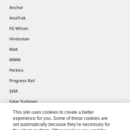
Anchor
AsiaTrak
FG Wilson
Hindustan
MaK
MWM
Perkins
Progress Rail
SEM
Solar Turbines
SPM Oil & Gas
This site uses cookies to create a better
experience for you. Some of these cookies are
Turner Powertrain Systems
set automatically because they’re necessary for