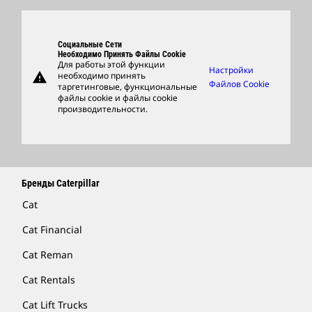
Продукция
Центр Работы С Клиентами И Музей
Запасные Части
Социальные Сети
Support
Необходимо Принять Файлы Cookie
Для работы этой функции
Настройки
warning
необходимо принять
Фирменные Товары
Файлов Cookie
таргетинговые, функциональные
файлы cookie и файлы cookie
Найти Дилера
производительности.
Бренды Caterpillar
Cat
Cat Financial
Cat Reman
Cat Rentals
Cat Lift Trucks