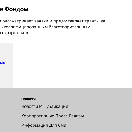
е Фондом
on рассматривает заявки и предоставляет гранты за
ть квалифицированным благотворительным
жеквартально.
лов
Новости
Новости И Публикации
Корпоративные Пресс-Релизы
Информация Для Сми