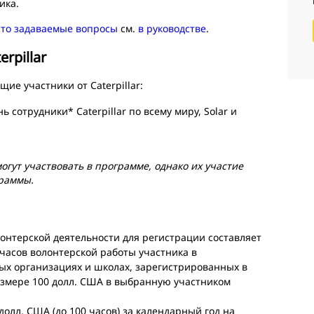
ика.
сто задаваемые вопросы
см.
в руководстве
.
rpillar
ие участники от Caterpillar:
отрудники* Caterpillar по всему миру, Solar и
огут участвовать в программе, однако их участие
граммы.
нтерской деятельности для регистрации составляет
0 часов волонтерской работы участника в
х организациях и школах, зарегистрированных в
азмере 100 долл. США в выбранную участником
олл. США (до 100 часов) за календарный год на