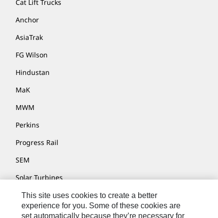
Cat Lift Trucks
Anchor
AsiaTrak
FG Wilson
Hindustan
MaK
MWM
Perkins
Progress Rail
SEM
Solar Turbines
SPM Oil & Gas
This site uses cookies to create a better
experience for you. Some of these cookies are
Turner Powertrain Systems
set automatically because they’re necessary for