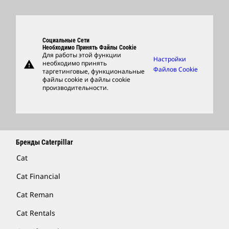
Глобальные Подразделения
Продукция
Центр Работы С Клиентами И Музей
Запасные Части
Социальные Сети
Support
Необходимо Принять Файлы Cookie
Для работы этой функции
Настройки
warning
необходимо принять
Фирменные Товары
Файлов Cookie
таргетинговые, функциональные
файлы cookie и файлы cookie
Найти Дилера
производительности.
Бренды Caterpillar
Cat
Cat Financial
Cat Reman
Cat Rentals