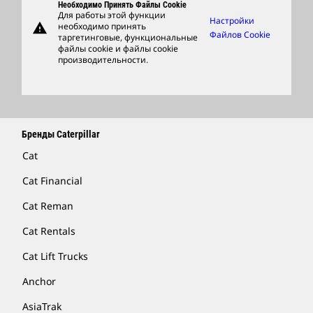
Support
Необходимо Принять Файлы Cookie
Для работы этой функции
Настройки
warning
необходимо принять
Фирменные Товары
Файлов Cookie
таргетинговые, функциональные
файлы cookie и файлы cookie
Найти Дилера
производительности.
Бренды Caterpillar
Cat
Cat Financial
Cat Reman
Cat Rentals
Cat Lift Trucks
Anchor
AsiaTrak