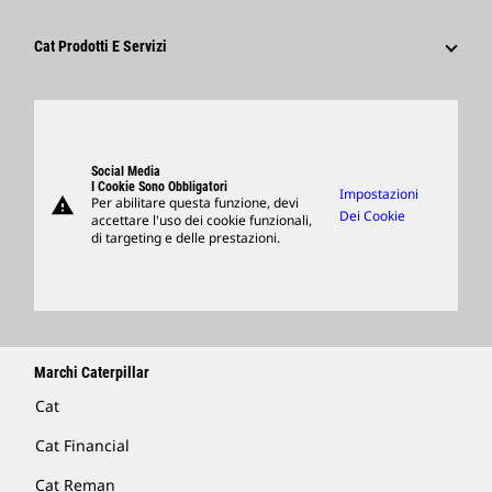
Sostenibilità
Cultura
Fornitori
Innovazione
Cat Prodotti E Servizi
Ricerca E Adesione
Sedi Globali
Prodotti
Visitors Center E Museo
Ricambi
Support
Social Media
I Cookie Sono Obbligatori
Impostazioni
warning
Per abilitare questa funzione, devi
Merchandising
Dei Cookie
accettare l'uso dei cookie funzionali,
di targeting e delle prestazioni.
Trova Un Dealer
Marchi Caterpillar
Cat
Cat Financial
Cat Reman