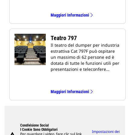
Maggiori Informazioni
Teatro 797
Il teatro del dumper per industria
estrattiva Cat 797F può ospitare
un massimo di 62 persone ed è
dotata di tutte le funzioni utili per
presentazioni e teleconfere…
Maggiori Informazioni
Condivisione Social
I Cookie Sono Obbligatori
Impostazioni dei
warning
Per guardare i video, fare clic sul link