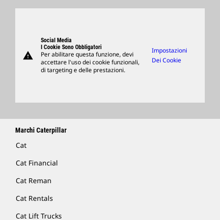
Sedi Globali
Prodotti
Visitors Center E Museo
Ricambi
Support
Social Media
I Cookie Sono Obbligatori
Impostazioni
warning
Per abilitare questa funzione, devi
Merchandising
Dei Cookie
accettare l'uso dei cookie funzionali,
di targeting e delle prestazioni.
Trova Un Dealer
Marchi Caterpillar
Cat
Cat Financial
Cat Reman
Cat Rentals
Cat Lift Trucks