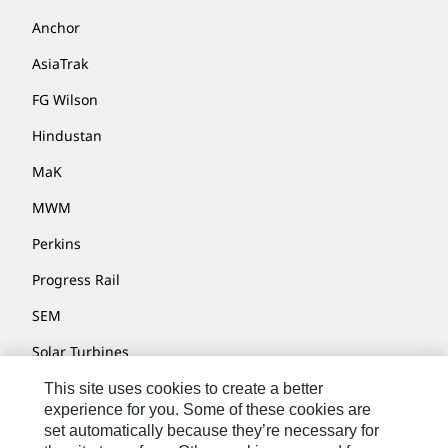
Anchor
AsiaTrak
FG Wilson
Hindustan
MaK
MWM
Perkins
Progress Rail
SEM
Solar Turbines
SPM Oil & Gas
This site uses cookies to create a better
experience for you. Some of these cookies are
Turner Powertrain Systems
set automatically because they’re necessary for