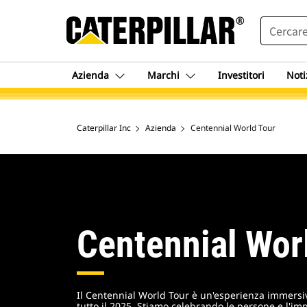
SEARCH
Azienda
Marchi
Investitori
Noti
Caterpillar Inc
Azienda
Centennial World Tour
Centennial Wor
Il Centennial World Tour è un'esperienza immersiv
tutto il 2025. Stiamo celebrando le persone e l'im