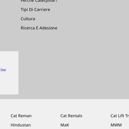
Perché Caterpillar?
Tipi Di Carriere
Cultura
Ricerca E Adesione
 Dei
Cat Reman
Cat Rentals
Cat Lift T
Hindustan
MaK
MWM