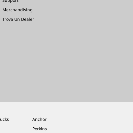
Support
Merchandising
Trova Un Dealer
rucks
Anchor
Perkins