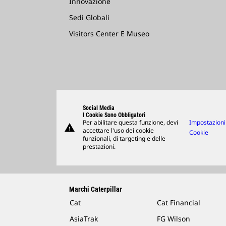
Innovazione
Sedi Globali
Visitors Center E Museo
Social Media
I Cookie Sono Obbligatori
Per abilitare questa funzione, devi
Impostazioni
warning
accettare l'uso dei cookie
Cookie
funzionali, di targeting e delle
prestazioni.
Marchi Caterpillar
Cat
Cat Financial
AsiaTrak
FG Wilson