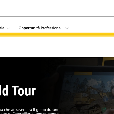
zie
Opportunità Professionali
ld Tour
a che attraverserà il globo durante
patto di Caterpillar e immaginando i