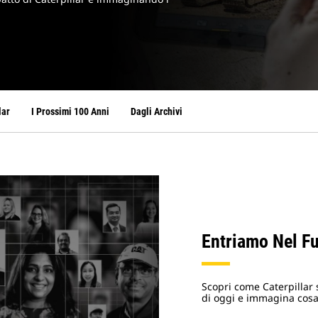
lar
I Prossimi 100 Anni
Dagli Archivi
Entriamo Nel F
Scopri come Caterpillar 
di oggi e immagina cosa c