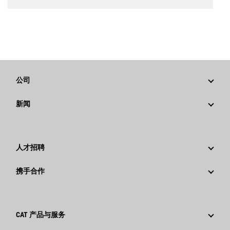
公司
战略
新闻
公司治理
新闻与动态
回首过去：卡特彼勒精彩的历史故事
公司新闻稿
人才招聘
卡特彼勒 基金会
媒体资讯
为什么选择卡特彼勒？
携手合作
行为准则
社交媒体
职业领域
员工和退休人员
可持续发展
文化
供应商
创新
CAT 产品与服务
搜索和申请
全球网点