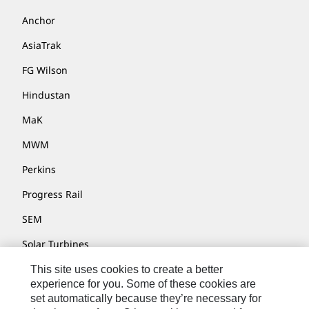
Anchor
AsiaTrak
FG Wilson
Hindustan
MaK
MWM
Perkins
Progress Rail
SEM
Solar Turbines
SPM Oil & Gas
This site uses cookies to create a better
experience for you. Some of these cookies are
Turner Powertrain Systems
set automatically because they’re necessary for