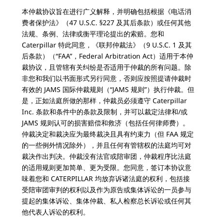
本仲裁协议旨在进行广义解释，并明确包括根据《电话消
费者保护法》（47 U.S.C. §227 及其后条款）或任何其他
法规、条例、法律或衡平理论提出的索赔。您和
Caterpillar 特此同意，《联邦仲裁法》（9 U.S.C. 1 及其
后条款）（“FAA”，Federal Arbitration Act）适用于本仲
裁协议，且管辖有关纠纷是否适用于仲裁的所有问题。除
非您和我们以书面形式另行同意，否则应按照提请仲裁时
有效的 JAMS 国际仲裁规则（“JAMS 规则”）执行仲裁。但
是，正如法庭所做的那样，仲裁员必须遵守 Caterpillar
Inc. 条款和条件中的条款及限制，并可以裁定法律和/或
JAMS 规则认可的损害赔偿和救济（包括任何律师费）。
仲裁决定和裁决应为最终裁决且具有约束力（但 FAA 规定
的一些例外情况除外），并且任何有管辖权的法庭均可对
裁决作出判决。仲裁没有法官或陪审团，仲裁程序比法庭
的适用规则更加简单、更为受限。您同意，签订本协议意
味着您和 CATERPILLAR 均放弃诉诸法庭的权利，包括接
受陪审团审判的权利以及作为原告或集体诉讼的一员参与
提起的集体诉讼、集体仲裁、私人检察总长诉讼或任何其
他代表人诉讼的权利。