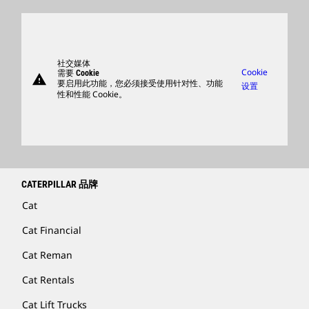
产品
卡特彼勒访客中心
零件
支持
社交媒体
Cookie
需要 Cookie
warning
商品
要启用此功能，您必须接受使用针对性、功能
设置
性和性能 Cookie。
查找卡特彼勒代理商
卡特彼勒客服电话 400-867-0030
Catfinancial.com
CATERPILLAR 品牌
Cat
Cat Financial
Cat Reman
Cat Rentals
Cat Lift Trucks