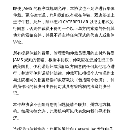
即使 JAMS 的程序或规则允许，本协议也不允许进行集体
仲裁。更准确地说，您和我们仅有权在单独、双边基础上
进行仲裁。此外，除非您和 CATERPILLAR 以书面形式另
行同意，否则仲裁员不得将一个以上单方的索赔与任何其
他方的索赔合并，并且不得主持任何形式的代表人或集体
诉讼。
所有提起仲裁的费用、管理费和仲裁员费用的支付均将受
JAMS 规则的管辖。根据本协议，仲裁应在您居住或工作
的美国县、伊利诺斯州或我们双方同意的任何其他地点进
行，并遵守伊利诺斯州法律。仲裁可以根据个人情况作出
与法院相同的损害赔偿和救济裁决（包括禁令救济）。仲
裁员作出的裁决可由任何对其具有管辖权的法庭判决登
记。
本仲裁协议不会阻碍您将问题提请至联邦、州或地方机
构。如果法律允许，此类机构可以代表您向我们寻求救
济。
选择退出仲裁协议：您可以通过向 Caterpillar 发送电子