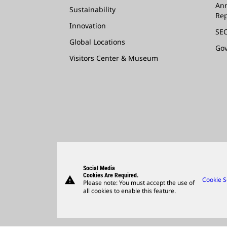
Ann
Sustainability
Rep
Innovation
SEC
Global Locations
Go
Visitors Center & Museum
Social Media
Cookies Are Required.
warning
Cookie S
Please note: You must accept the use of
all cookies to enable this feature.