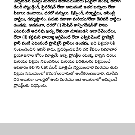
చేర్చబడిన ఫీచర్లు మరియు అటాచ్‌మెంట్‌లు (ఏవైనా ఉంటే), అలాగే
డీలర్ హ్యాండ్లింగ్, ప్రిపరేషన్ లేదా అటువంటి ఇతర ఖర్చులు లేదా
ఫీజులు ఉంటాయి. ధరలో పన్నులు, షిప్పింగ్, సర్ఛార్జీలు, అసెంబ్లీ
ఛార్జీలు, గమ్యస్థానం, సరుకు రవాణా మరియు/లేదా డెలివరీ ఛార్జీలు
ఉండవు. అదనంగా, ధరలో (i) మెషీన్ కాన్ఫిగరేషన్‌తో పాటు
ఎటువంటి అదనపు ఖర్చు లేకుండా చూపబడని అటాచ్‌మెంట్‌లు,
లేదా (ii) కస్టమర్ వాల్యూ అగ్రిమెంట్ లేదా ఎక్విప్‌మెంట్ ప్రొటెక్షన్
ప్లాన్ వంటి ఎటువంటి ప్రొటెక్షన్ ప్లాన్‌లు ఉండవు.
ఇది విక్రయానికి
సంబంధించిన ఆఫర్ కాదు. ప్రదర్శించబడిన ధర కేవలం సమాచార
ప్రయోజనాల కోసం మాత్రమే.అన్ని ప్రోడక్ట్‌ల యొక్క వాస్తవ ధరలు
మరియు విక్రయ నిబంధనలు మరియు షరతులను విక్రయించే
అధికారం కలిగిన Cat డీలర్ మాత్రమే నిర్ణయించాలి మరియు తుది
విక్రయ సమయంలో కొనుగోలుదారుతో అంగీకరించబడాలి. చూపిన
ధర అమెరికా డాలర్లలో ఉంది మరియు ఇది అమెరికాలో అమ్మబడే
ప్రోడక్ట్‌లకు వర్తిస్తుంది.