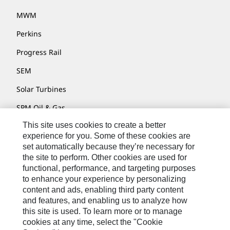
MWM
Perkins
Progress Rail
SEM
Solar Turbines
SPM Oil & Gas
This site uses cookies to create a better
Turner Powertrain Systems
experience for you. Some of these cookies are
set automatically because they’re necessary for
the site to perform. Other cookies are used for
Contact
functional, performance, and targeting purposes
to enhance your experience by personalizing
Site Map
content and ads, enabling third party content
Accessibility
and features, and enabling us to analyze how
this site is used. To learn more or to manage
Cookie Settings
cookies at any time, select the "Cookie