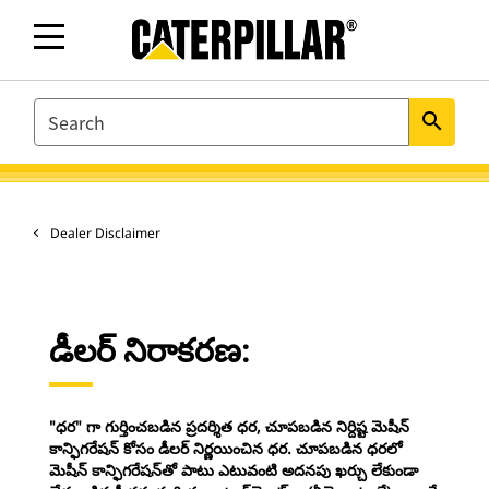
SEARCH
search
Dealer Disclaimer
డీలర్ నిరాకరణ:
"ధర" గా గుర్తించబడిన ప్రదర్శిత ధర, చూపబడిన నిర్దిష్ట మెషీన్
కాన్ఫిగరేషన్ కోసం డీలర్ నిర్ణయించిన ధర. చూపబడిన ధరలో
మెషీన్ కాన్ఫిగరేషన్‌తో పాటు ఎటువంటి అదనపు ఖర్చు లేకుండా