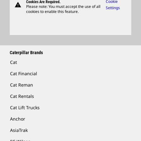
Caterpillar Ventures
Cookie
Cookies Are Required.
warning
Merchandise
Please note: You must accept the use of all
Settings
cookies to enable this feature.
Licensing
Locate A Dealer
Caterpillar Brands
Cat
Cat Financial
Cat Reman
Cat Rentals
Cat Lift Trucks
Anchor
AsiaTrak