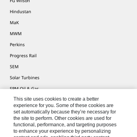
FG Wilson
Hindustan
MaK
MWM
Perkins
Progress Rail
SEM
Solar Turbines
SPM Oil & Gas
This site uses cookies to create a better
Turner Powertrain Systems
experience for you. Some of these cookies are
set automatically because they’re necessary for
the site to perform. Other cookies are used for
Contact
functional, performance, and targeting purposes
to enhance your experience by personalizing
Site Map