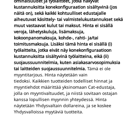
ominaisuudet ja työlaitteet, jotka näkyvät
kustannuksitta konekonfiguraation sisältyvinä (jos
näitä on), sekä kaikki kohtuulliset edustajalle
aiheutuvat käsittely- tai valmistelukustannukset sekä
muut vastaavat kulut tai maksut. Hinta ei sisällä
veroja, lähetyskuluja, lisämaksuja,
kokoonpanomaksuja, kohde-, rahti- ja/tai
toimitusmaksuja. Lisäksi tämä hinta ei sisällä (i)
työlaitteita, jotka eivät näy konekonfiguraatioon
kustannuksitta sisältyvinä työlaitteina, eikä (ii)
suojaussuunnitelmia, kuten asiakasarvosopimuksia
tai laitteiden suojaussuunnitelmia.
Tämä ei ole
myyntitarjous. Hinta näytetään vain
tiedoksi. Kaikkien tuotteiden todelliset hinnat ja
myyntiehdot määrittää yksinomaan Cat-edustaja,
jolla on myyntivaltuudet, ja niistä sovitaan ostajan
kanssa lopullisen myynnin yhteydessä. Hinta
näytetään Yhdysvaltain dollareina, ja se koskee
Yhdysvalloissa myytäviä tuotteita.