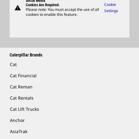
Social Media
Caterpillar Ventures
Cookie
Cookies Are Required.
warning
Merchandise
Please note: You must accept the use of all
Settings
cookies to enable this feature.
Licensing
Locate A Dealer
Caterpillar Brands
Cat
Cat Financial
Cat Reman
Cat Rentals
Cat Lift Trucks
Anchor
AsiaTrak