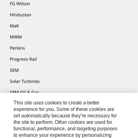
FG Wilson
Hindustan
MaK
MWM
Perkins
Progress Rail
SEM
Solar Turbines
SPM Oil & Gas
This site uses cookies to create a better
Turner Powertrain Systems
experience for you. Some of these cookies are
set automatically because they’re necessary for
the site to perform. Other cookies are used for
Contact
functional, performance, and targeting purposes
to enhance your experience by personalizing
Site Map