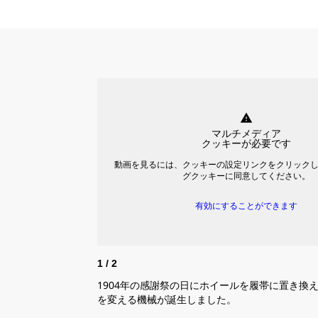
warning
マルチメディア
クッキーが必要です
動画を見るには、クッキーの設定リンクをクリック
グクッキーに同意してください。
有効にすることができます
1
/
2
1904年の感謝祭の日にホイールを履帯に置き換
を変える機械が誕生しました。