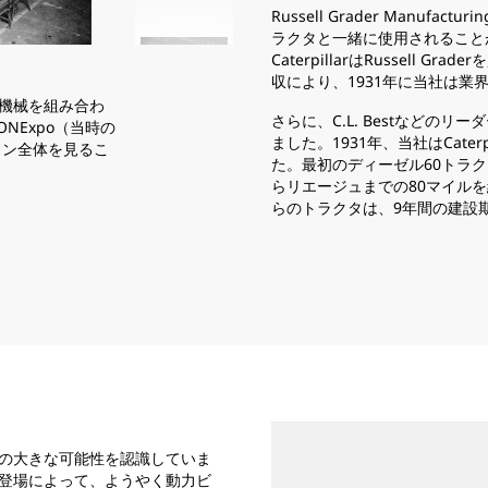
Russell Grader Manufact
ラクタと一緒に使用されること
CaterpillarはRussell
2
/
4
収により、1931年に当社は
stの機械を組み合わ
アルベール運河の建設。
さらに、C.L. Bestなどの
NExpo（当時の
ました。1931年、当社はCate
ライン全体を見るこ
た。最初のディーゼル60トラク
らリエージュまでの80マイル
らのトラクタは、9年間の建設
ジネスの大きな可能性を認識していま
ジンの登場によって、ようやく動力ビ