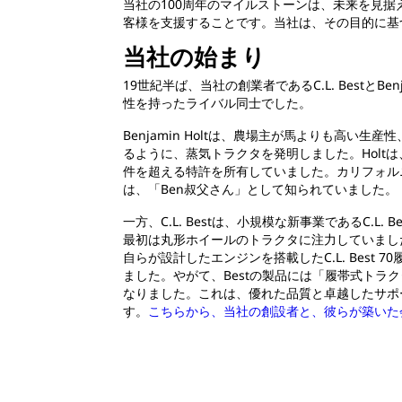
当社の100周年のマイルストーンは、未来を見
客様を支援することです。当社は、その目的に基
当社の始まり
19世紀半ば、当社の創業者であるC.L. BestとBen
性を持ったライバル同士でした。
Benjamin Holtは、農場主が馬よりも高い生
るように、蒸気トラクタを発明しました。Holtは
件を超える特許を所有していました。カリフォル
は、「Ben叔父さん」として知られていました。
一方、C.L. Bestは、小規模な新事業であるC.L. Best
最初は丸形ホイールのトラクタに注力していました。
自らが設計したエンジンを搭載したC.L. Best 
ました。やがて、Bestの製品には「履帯式トラ
なりました。これは、優れた品質と卓越したサポ
す。
こちらから、当社の創設者と、彼らが築いた