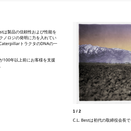
Bestは製品の信頼性および性能を
クノロジの発明に力を入れてい
rpillarトラクタのDNAの一
100年以上前にお客様を支援
。
1
/
2
C.L. Bestは初代の取締役会長