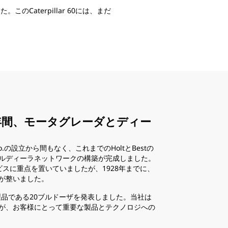
このCaterpillar 60には、まだ
CAT®機械の中には黄色以外に
Caterpillarのお客様であるC
両オークションと再販サービス
す。2021年、Copart社は938
な青色仕様で購入しました。
年間、モータグレーダとディー
ctor Co.の設立から間もなく、これまでのHoltとBestの
ルディーラネットワークの構築が完成しました。
ビスに重点を置いていましたが、1928年までに、
が整いました。
は初の新製品である20ブルドーザを発表しました。当社は
が、お客様にとって重要な製品とテクノロジへの