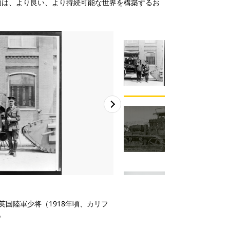
的は、より良い、より持続可能な世界を構築するお
wa
マルチ
クッキー
動画を見るには、クッキーの設定
グクッキーに同
有効にする
2
/
4
inton英国陸軍少将（1918年頃、カリフ
当初はBest 60として販売されたCa
。
の最も成功した製品の1つになり
おけるイノベーションは、現在の