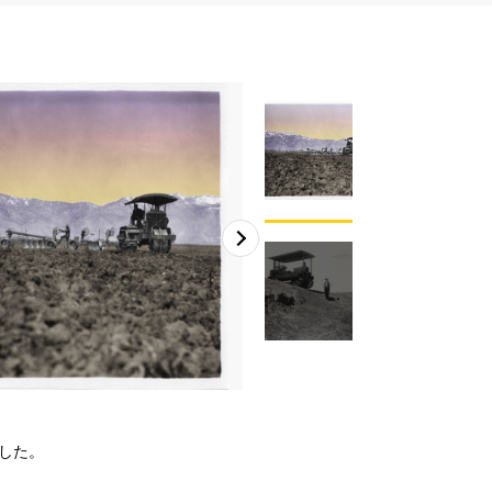
2
/
2
でした。
Holt（写真内の立っている人
1906年に試験的なガソリント