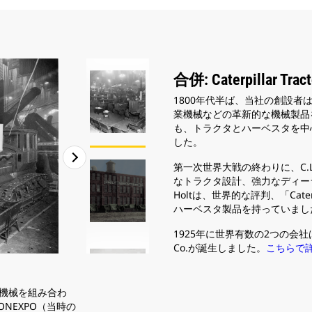
合併: Caterpillar Tr
1800年代半ば、当社の創設
業機械などの革新的な機械製品
も、トラクタとハーベスタを中
した。
第一次世界大戦の終わりに、C.L
なトラクタ設計、強力なディー
Holtは、世界的な評判、「Cat
ハーベスタ製品を持っていまし
1925年に世界有数の2つの会社は合併
Co.が誕生しました。
こちらで
2
/
3
stの機械を組み合わ
1925年の合併以降、イーストピオリアにある以前の
NEXPO（当時の
当社最大の製造センターとなりました。