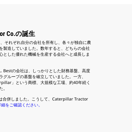
actor Co.の誕生
者は、それぞれ自分の会社を所有し、各々が独自に農
を製造していました。数年すると、どちらの会社
心とした優れた機械を生産する会社へと成長しま
. Bestの会社は、しっかりとした財務基盤、高度
ラグループの基盤を確立していました。一方、
erpillar」という商標、大規模な工場、約40年続く
た。
しました。こうして、Caterpillar Tractor
詳細をご確認ください。
3
/
3
Holtの工場が
Holtは、戦争中に米国軍向けに多数の履帯式の製品
た。