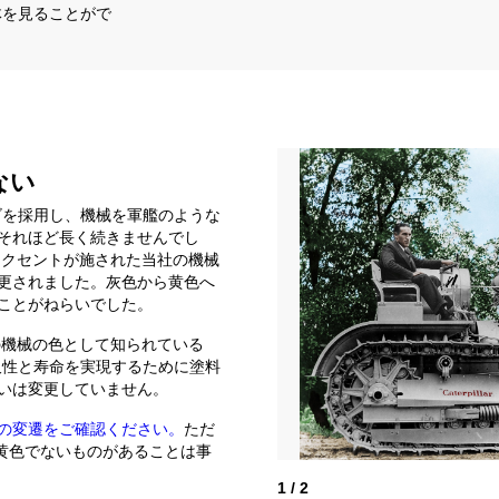
全体を見ることがで
ない
r」ロゴを採用し、機械を軍艦のような
それほど長く続きませんでし
アクセントが施された当社の機械
更されました。灰色から黄色へ
ことがねらいでした。
の機械の色として知られている
限の耐久性と寿命を実現するために塗料
いは変更していません。
の変遷をご確認ください。
ただ
は黄色でないものがあることは事
1
/
2