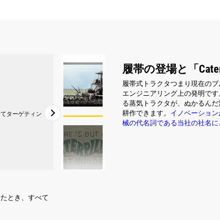
履帯の登場と「Cater
履帯式トラクタつまり現在のブルド
エンジニアリング上の発明です
る蒸気トラクタが、ぬかるんだ
耕作できます。
イノベーション
してターゲティン
械の代名詞である当社の社名に
2
/
2
えたとき、すべて
Holtは商標名「Caterpillar」を保護するため
ーズを使用しました。