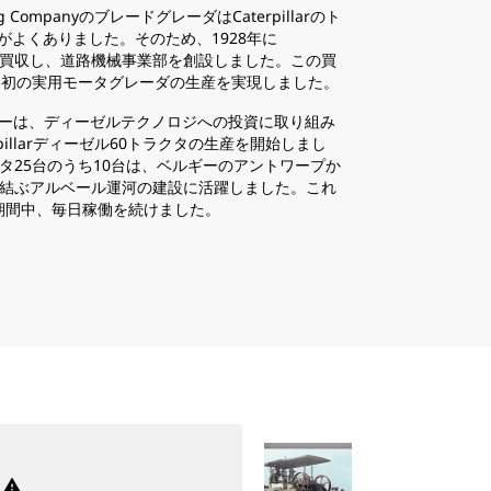
uring CompanyのブレードグレーダはCaterpillarのト
がよくありました。そのため、1928年に
 Graderを買収し、道路機械事業部を創設しました。この買
3
/
4
業界初の実用モータグレーダの生産を実現しました。
Russell製のブレードグレーダはCaterpillar製
リーダーは、ディーゼルテクノロジへの投資に取り組み
使用されることがよくありました。そのため、192
rpillarディーゼル60トラクタの生産を開始しまし
CaterpillarはRussell Grader Manufacturing 
タ25台のうち10台は、ベルギーのアントワープか
し、道路機械事業部を創設しました。
を結ぶアルベール運河の建設に活躍しました。これ
期間中、毎日稼働を続けました。
warning
wa