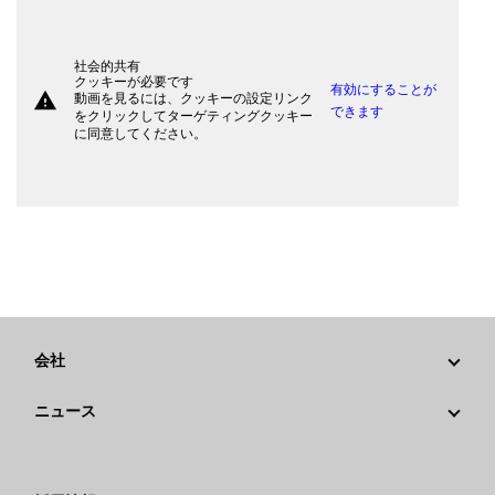
社会的共有
クッキーが必要です
有効にすることが
warning
動画を見るには、クッキーの設定リンク
できます
をクリックしてターゲティングクッキー
に同意してください。
会社
戦略
ニュース
ガバナンス
Caterpillarニュース
社歴
メディア情報