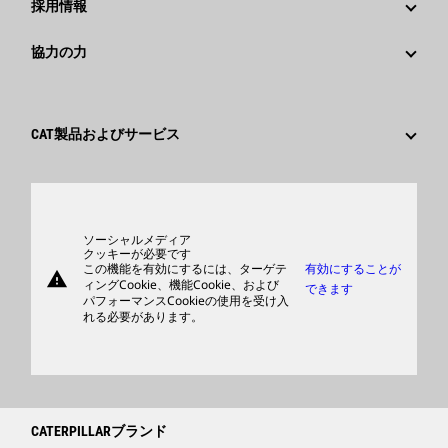
採用情報
Caterpillar Foundation
ソーシャルメディア
Caterpillar社を選ぶ理由
協力の力
行動規範
キャリア分野
従業員と退職者
サスティナビリティ
文化
サプライヤ
イノベーション
CAT製品およびサービス
検索&応募
世界各地の拠点
製品
日本におけるCaterpillar
パーツ
サポート
ソーシャルメディア
クッキーが必要です
この機能を有効にするには、ターゲテ
有効にすることが
warning
商品
ィングCookie、機能Cookie、および
できます
パフォーマンスCookieの使用を受け入
ディーラを検索する
れる必要があります。
CATERPILLARブランド