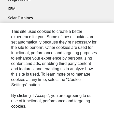
SEM
Solar Turbines
SPM Oil & Gas
This site uses cookies to create a better
Turner Powertrain Systems
experience for you. Some of these cookies are
set automatically because they’re necessary for
the site to perform. Other cookies are used for
functional, performance, and targeting purposes
お問い合わせ先
to enhance your experience by personalizing
content and ads, enabling third party content
サイト･マップ
and features, and enabling us to analyze how
Cookie Settings
this site is used. To learn more or to manage
cookies at any time, select the "Cookie
リーガル
Settings" button.
個人情報の取り扱い
By clicking "I Accept", you are agreeing to our
Cat.com
use of functional, performance and targeting
cookies.
日本
Caterpillar © 2026. All Rights Reserved. （無断複写･転載を禁