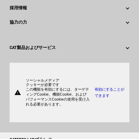
社歴
メディア情報
採用情報
Caterpillar Foundation
ソーシャルメディア
Caterpillar社を選ぶ理由
協力の力
行動規範
キャリア分野
従業員と退職者
サスティナビリティ
文化
サプライヤ
イノベーション
CAT製品およびサービス
検索&応募
世界各地の拠点
製品
日本におけるCaterpillar
パーツ
サポート
ソーシャルメディア
クッキーが必要です
この機能を有効にするには、ターゲテ
有効にすることが
warning
商品
ィングCookie、機能Cookie、および
できます
パフォーマンスCookieの使用を受け入
ディーラを検索する
れる必要があります。