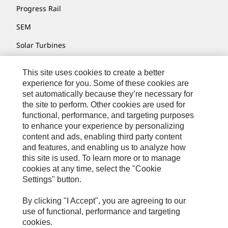
Progress Rail
SEM
Solar Turbines
SPM Oil & Gas
This site uses cookies to create a better
Turner Powertrain Systems
experience for you. Some of these cookies are
set automatically because they’re necessary for
the site to perform. Other cookies are used for
functional, performance, and targeting purposes
お問い合わせ先
to enhance your experience by personalizing
content and ads, enabling third party content
サイト･マップ
and features, and enabling us to analyze how
Cookie Settings
this site is used. To learn more or to manage
cookies at any time, select the "Cookie
リーガル
Settings" button.
個人情報の取り扱い
By clicking "I Accept", you are agreeing to our
Cat.com
use of functional, performance and targeting
cookies.