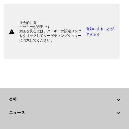
社会的共有
クッキーが必要です
有効にすることが
warning
動画を見るには、クッキーの設定リンク
できます
をクリックしてターゲティングクッキー
に同意してください。
会社
戦略
ニュース
ガバナンス
Caterpillarニュース