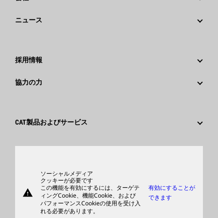
戦略
ニュース
ガバナンス
Caterpillarニュース
社歴
メディア情報
採用情報
Caterpillar Foundation
ソーシャルメディア
Caterpillar社を選ぶ理由
協力の力
行動規範
キャリア分野
従業員と退職者
サスティナビリティ
文化
サプライヤ
イノベーション
CAT製品およびサービス
検索&応募
世界各地の拠点
製品
日本におけるCaterpillar
パーツ
サポート
ソーシャルメディア
クッキーが必要です
この機能を有効にするには、ターゲテ
有効にすることが
warning
商品
ィングCookie、機能Cookie、および
できます
パフォーマンスCookieの使用を受け入
ディーラを検索する
れる必要があります。