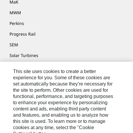
MaK
MWM
Perkins
Progress Rail
SEM
Solar Turbines
SPM Oil & Gas
This site uses cookies to create a better
Turner Powertrain Systems
experience for you. Some of these cookies are
set automatically because they’re necessary for
the site to perform. Other cookies are used for
functional, performance, and targeting purposes
お問い合わせ先
to enhance your experience by personalizing
content and ads, enabling third party content
サイト･マップ
and features, and enabling us to analyze how
Cookie Settings
this site is used. To learn more or to manage
cookies at any time, select the "Cookie
リーガル