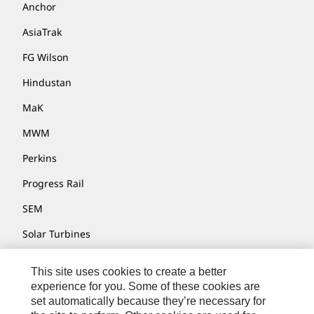
Anchor
AsiaTrak
FG Wilson
Hindustan
MaK
MWM
Perkins
Progress Rail
SEM
Solar Turbines
SPM Oil & Gas
This site uses cookies to create a better
Turner Powertrain Systems
experience for you. Some of these cookies are
set automatically because they’re necessary for