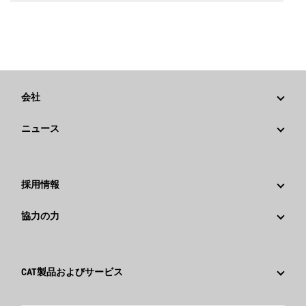
会社
戦略
ニュース
ガバナンス
Caterpillarニュース
社歴
メディア情報
採用情報
Caterpillar Foundation
ソーシャルメディア
Caterpillar社を選ぶ理由
協力の力
行動規範
キャリア分野
従業員と退職者
サスティナビリティ
文化
サプライヤ
イノベーション
CAT製品およびサービス
検索&応募
世界各地の拠点
製品