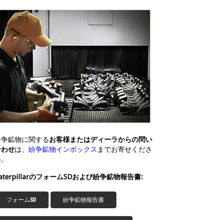
紛争鉱物に関する
お客様またはディーラからの問い
合わせ
は、
紛争鉱物インボックス
までお寄せくださ
い。
aterpillarのフォームSDおよび紛争鉱物報告書:
フォームSD
紛争鉱物報告書