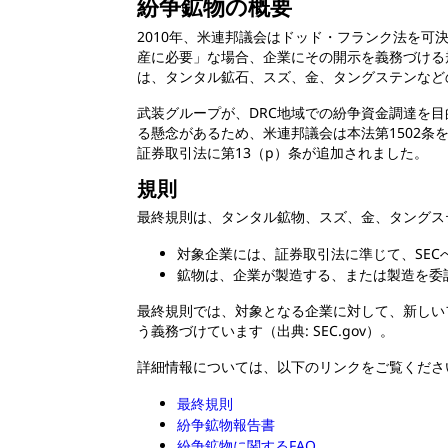
紛争鉱物の概要
2010年、米連邦議会はドッド・フランク法を
産に必要」な場合、企業にその開示を義務づける
は、タンタル鉱石、スズ、金、タングステンなど
武装グループが、DRC地域での紛争資金調達を
る懸念があるため、米連邦議会は本法第1502条を
証券取引法に第13（p）条が追加されました。
規則
最終規則は、タンタル鉱物、スズ、金、タングス
対象企業には、証券取引法に準じて、SE
鉱物は、企業が製造する、または製造を委
最終規則では、対象となる企業に対して、新しいフ
う義務づけています（出典: SEC.gov）。
詳細情報については、以下のリンクをご覧くだ
最終規則
紛争鉱物報告書
紛争鉱物に関するFAQ