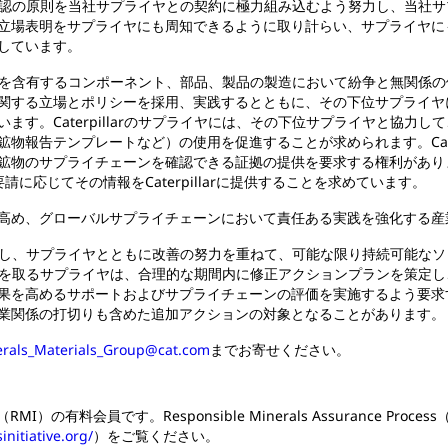
ある産地確認の原則を当社サプライヤとの契約に極力組み込むよう努力し、当
立場表明をサプライヤにも周知できるように取り計らい、サプライヤに
しています。
、紛争鉱物を含有するコンポーネント、部品、製品の製造において紛争と無関
関する立場とポリシーを採用、実践するとともに、その下位サプライヤ
ます。Caterpillarのサプライヤには、その下位サプライヤと協力
物報告テンプレートなど）の使用を促進することが求められます。Cater
鉱物のサプライチェーンを確認できる証拠の提供を要求する権利があり
に応じてその情報をCaterpillarに提供することを求めています。
高め、グローバルサプライチェーンにおいて責任ある実践を強化する産
関係を構築し、サプライヤとともに改善の努力を重ねて、可能な限り持続可能
る行動を取るサプライヤは、合理的な期間内に修正アクションプランを策定し、実
果を高めるサポートおよびサプライチェーンの評価を実施するよう要求
業関係の打切りも含めた追加アクションの対象となることがあります
erals_Materials_Group@cat.com
までお寄せください。
Initiative（RMI）の有料会員です。Responsible Minerals Assur
nitiative.org/
）をご覧ください。