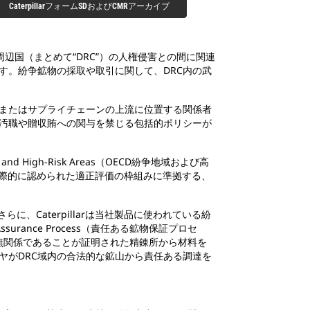
CaterpillarフォームSDおよびCMRアーカイブ
辺国（まとめて“DRC”）の人権侵害との間に関連
ます。紛争鉱物の採取や取引に関して、DRC内の武
隊、またはサプライチェーンの上流に位置する関係者
員に汚職や贈収賄への関与を禁じる包括的ポリシーが
ffected and High-Risk Areas（OECD紛争地域および高
際的に認められた適正評価の枠組みに準拠する、
す。さらに、Caterpillarは当社製品に使われている紛
urance Process（責任ある鉱物保証プロセ
無関係であることが証明された精錬所から材料を
イヤがDRC域内の合法的な鉱山から責任ある調達を