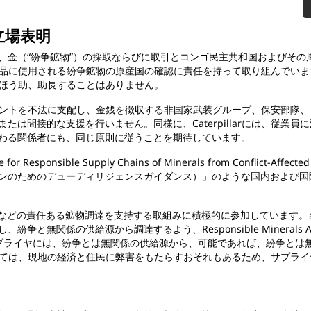
る立場表明
金（“紛争鉱物”）の採取ならびに取引とコンゴ民主共和国およびその周
当社の製品に使用される紛争鉱物の原産国の確認に責任を持って取り組んでい
貢献、ほう助、助長することはありません。
、交易ポイントを不法に支配し、金銭を徴収する非国家武装グループ、保安部
たは間接的な支援を行いません。同様に、Caterpillarには、従業
わる関係者にも、同じ原則に従うことを期待しています。
e for Responsible Supply Chains of Minerals from Conflict-A
ンのためのデューディリジェンスガイダンス）」のような国内および国
als Initiativeなどの責任ある鉱物調達を支持する取組みに積極的に参加していま
無関係の供給源から調達するよう、Responsible Minerals Ass
プライヤには、紛争とは無関係の供給源から、可能であれば、紛争とは
arとしては、現地の経済と住民に弊害をもたらすおそれもあるため、サプラ