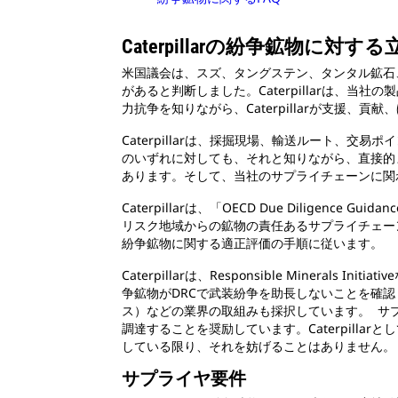
Caterpillarの紛争鉱物に対す
米国議会は、スズ、タングステン、タンタル鉱石、
があると判断しました。Caterpillarは、
力抗争を知りながら、Caterpillarが支援、
Caterpillarは、採掘現場、輸送ルート
のいずれに対しても、それと知りながら、直接的ま
あります。そして、当社のサプライチェーンに関
Caterpillarは、「OECD Due Diligence Guidanc
リスク地域からの鉱物の責任あるサプライチェー
紛争鉱物に関する適正評価の手順に従います。
Caterpillarは、Responsible Miner
争鉱物がDRCで武装紛争を助長しないことを確認し、紛争と
ス）などの業界の取組みも採択しています。 サ
調達することを奨励しています。Caterpill
している限り、それを妨げることはありません。
サプライヤ要件