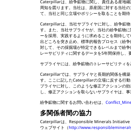
Caterpillarは、紛争鉱物に関し、責任
周知を図ります。当社は、原産国に対する当社の
て、当社と同じ立場やポリシーを取ることを期待
Caterpillarは、当社サプライヤに対し
す。また、当社サプライヤが、当社の紛争鉱物に
ーを採用、実践するように求めることを期待してい
出どころを突き止め、標準的報告プロセス（紛争鉱
対して、その採掘場が特定できるレベルまで紛争
レーサビリティに関するデータを5年間保持し、要請
サプライヤには、紛争鉱物のトレーサビリティを
Caterpillarでは、サプライヤと長期的
す。ここに記したCaterpillarの立場に反す
プライヤに対し、このような修正アクションの効
し、修正アクションを取らないサプライヤは、事
紛争鉱物に関するお問い合わせは、
Conflict_Min
多関係者間の協力
Caterpillarは、Responsible Minerals 
ウェブサイト（
http://www.responsiblemineralsi