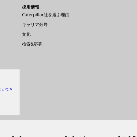
採用情報
Caterpillar社を選ぶ理由
キャリア分野
文化
検索&応募
とができ