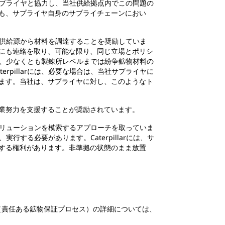
社サプライヤと協力し、当社供給拠点内でこの問題の
も、サプライヤ自身のサプライチェーンにおい
係の供給源から材料を調達することを奨励していま
にも連絡を取り、可能な限り、同じ立場とポリシ
して、少なくとも製錬所レベルまでは紛争鉱物材料の
pillarには、必要な場合は、当社サプライヤに
ます。当社は、サプライヤに対し、このようなト
業努力を支援することが奨励されています。
なソリューションを模索するアプローチを取っていま
行する必要があります。Caterpillarには、サ
する権利があります。非準拠の状態のまま放置
。
ance Process（責任ある鉱物保証プロセス）の詳細については、