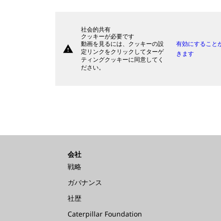
社会的共有
クッキーが必要です
動画を見るには、クッキーの設
有効にすること
warning
定リンクをクリックしてターゲ
きます
ティングクッキーに同意してく
ださい。
会社
戦略
ガバナンス
社歴
Caterpillar Foundation