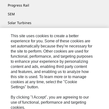
Progress Rail
SEM
Solar Turbines
SPM Oil & Gas
This site uses cookies to create a better
Turner Powertrain Systems
experience for you. Some of these cookies are
set automatically because they’re necessary for
the site to perform. Other cookies are used for
functional, performance, and targeting purposes
お問い合わせ先
to enhance your experience by personalizing
content and ads, enabling third party content
サイト･マップ
and features, and enabling us to analyze how
Cookie Settings
this site is used. To learn more or to manage
cookies at any time, select the "Cookie
リーガル
Settings" button.
個人情報の取り扱い
By clicking "I Accept", you are agreeing to our
Cat.com
use of functional, performance and targeting
cookies.