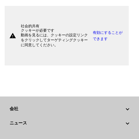
社会的共有
クッキーが必要です
有効にすることが
warning
動画を見るには、クッキーの設定リンク
できます
をクリックしてターゲティングクッキー
に同意してください。
会社
戦略
ニュース
ガバナンス
Caterpillarニュース