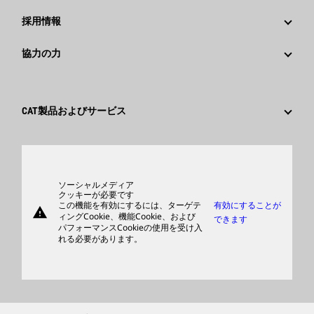
社歴
メディア情報
採用情報
Caterpillar Foundation
ソーシャルメディア
Caterpillar社を選ぶ理由
協力の力
行動規範
キャリア分野
従業員と退職者
サスティナビリティ
文化
サプライヤ
イノベーション
CAT製品およびサービス
検索&応募
世界各地の拠点
製品
日本におけるCaterpillar
パーツ
サポート
ソーシャルメディア
クッキーが必要です
この機能を有効にするには、ターゲテ
有効にすることが
warning
商品
ィングCookie、機能Cookie、および
できます
パフォーマンスCookieの使用を受け入
ディーラを検索する
れる必要があります。